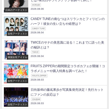
とは?発売日やラインナップを調べてみた！
米津玄師
2026.08.06
日本のアーティスト
CANDY TUNEの南なつはスリランカとフィリピンの
ハーフ！彼女の生い立ちや経歴は？
CANDY TUNE
2026.08.04
女性アーティスト
TWICEのサナの美意識に迫る！これまでに語った美
の秘訣とは？
TWICE
2026.08.04
韓国女性アイドル
FRUITS ZIPPERの期間限定コラボカフェが開催！コ
ラボメニューや購入特典を調べてみた！
FRUITS ZIPPER
2026.08.03
女性アーティスト
日向坂46の藤嶌果歩が写真集発売決定！先行カット
にファンの反応は？
日向坂46
2026.08.03
女性アーティスト