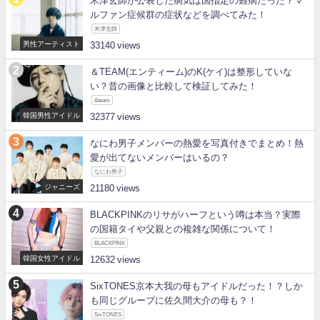
米津玄師が公表した病気は国指定の難病だった？マ
ルファン症候群の症状などを調べてみた！
米津玄師
男性アーティスト
33140
＆TEAM(エンティーム)のK(ケイ)は整形していな
い？昔の画像と比較して検証してみた！
&team
韓国男性アイドル
32377
なにわ男子メンバーの熱愛を写真付きでまとめ！熱
愛が出てないメンバーはいるの？
なにわ男子
ジャニーズ
21180
BLACKPINKのリサがハーフという噂は本当？実際
の国籍タイや父親との複雑な関係について！
BLACKPINK
韓国女性アイドル
12632
SixTONES京本大我の母もアイドルだった！？しか
も同じグループに佐久間大介の母も？！
SixTONES