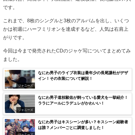
です。
これまで、8枚のシングルと3枚のアルバムを出し、いくつ
かは初週にハーフミリオンを達成するなど、人気は右肩上
がりです。
今回は今まで発売されたCDのジャケ写についてまとめてみ
ました。
なにわ男子のライブ衣装は最年少の長尾謙杜がデザ
イン！その衣装について解説！
ジャニーズ
なにわ男子道枝駿佑が飼っている愛犬を一挙紹介！
ララにアールにラデュレがかわいい！
ジャニーズ
なにわ男子はキスシーンが多い？キスシーン経験者
は誰？メンバーごとに調査しました！
ジャニーズ