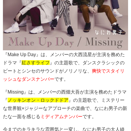
『Make Up Day』は、メンバーの大西流星が主演を務めた
ドラマ『
紅さすライフ
』の主題歌で、ダンスクラシックの
ビートとシンセのサウンドがノリノリな、
爽快でスタイリ
ッシュなダンスナンバー
です。
『Missing』は、メンバーの西畑大吾が主演を務めたドラマ
『
ノッキンオン・ロックドドア
』の主題歌で、ミステリー
な世界観×ジャジーなアプローチの楽曲で、なにわ男子の新
たな一面を感じる
ミディアムナンバー
です。
今までのキラキラな雰囲気と一変し、なにわ男子の大人綺