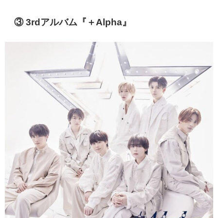
③ 3rdアルバム『＋Alpha』