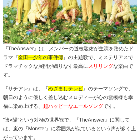
『TheAnswer』は、メンバーの道枝駿佑が主演を務めたド
ラマ『
金田一少年の事件簿
』の主題歌で、ミステリアスで
ドラマチックな展開が織りなす最高に
スリリング
な楽曲で
す。
『サチアレ』は、『
めざましテレビ
』のテーマソングで、
朝日のように優しく差し込むメロディーが心の雲模様も幸
福に染め上げる、
超ハッピーなエールソング
です。
“陰×陽”という対極の世界観で、『TheAnswer』に関して
は、嵐の『Monster』に雰囲気が似ているという声が多く上
がっています。