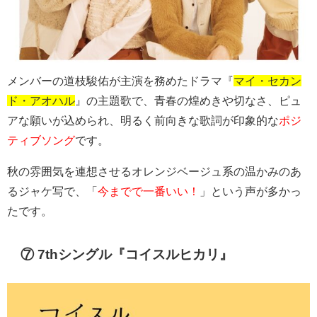
メンバーの道枝駿佑が主演を務めたドラマ『
マイ・セカン
ド・アオハル
』の主題歌で、青春の煌めきや切なさ、ピュ
アな願いが込められ、明るく前向きな歌詞が印象的な
ポジ
ティブソング
です。
秋の雰囲気を連想させるオレンジベージュ系の温かみのあ
るジャケ写で、「
今までで一番いい！
」という声が多かっ
たです。
⑦ 7thシングル『コイスルヒカリ』