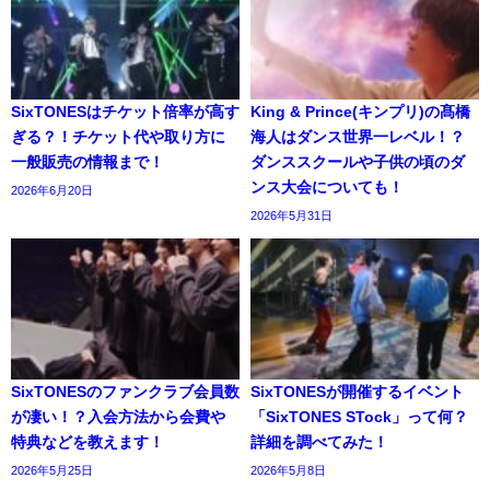
SixTONESはチケット倍率が高す
King & Prince(キンプリ)の髙橋
ぎる？！チケット代や取り方に
海人はダンス世界一レベル！？
一般販売の情報まで！
ダンススクールや子供の頃のダ
ンス大会についても！
2026年6月20日
2026年5月31日
SixTONESのファンクラブ会員数
SixTONESが開催するイベント
が凄い！？入会方法から会費や
「SixTONES STock」って何？
特典などを教えます！
詳細を調べてみた！
2026年5月25日
2026年5月8日