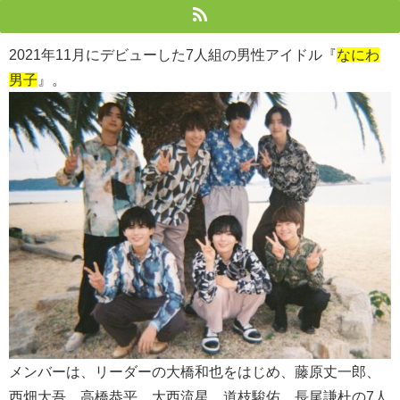
2021年11月にデビューした7人組の男性アイドル『
なにわ
男子
』。
メンバーは、リーダーの大橋和也をはじめ、藤原丈一郎、
西畑大吾、高橋恭平、大西流星、道枝駿佑、長尾謙杜の7人