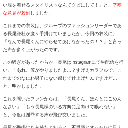
い服を着せるスタイリストなんてクビにして！」と、
辛辣
な意見が殺到
しました。
これまでの衣装は、グループのファッションリーダーであ
る長尾謙杜が度々手掛けていましたが、今回の衣装に、
「なんで長尾くんにやらせてあげなかったの！？」と言っ
た声が多く上がったのです。
この騒ぎがあったからか、長尾はInstagramにて生配信を行
い、「あれ、僕がやりましたよ…？すげえカラフルで、こ
れまでのなにわ男子にない感じで仕上げたんですけど…」
と、明かしました。
これを聞いたファンからは、「長尾くん、ほんとにごめん
なさい」「もう長尾様のいる方向に足向けて眠れない」
と、今度は謝罪する声が飛び交いました。
長尾が手掛けた衣装だと知ると、不思議とオシャレに見え