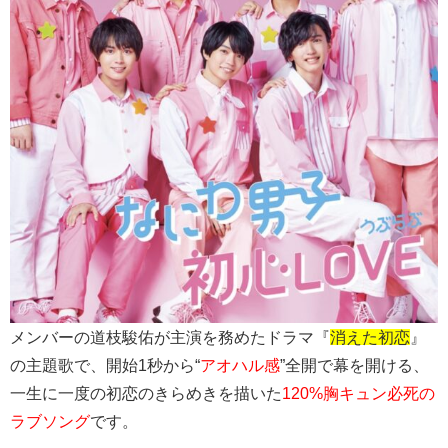
メンバーの道枝駿佑が主演を務めたドラマ『
消えた初恋
』
の主題歌で、開始1秒から“
アオハル感
”全開で幕を開ける、
一生に一度の初恋のきらめきを描いた
120%胸キュン必死の
ラブソング
です。