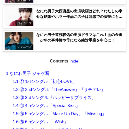
なにわ男子大西流星の出演映画はどれ？わたしの幸
せな結婚やホラー作品この子は邪悪での演技にも注
目！
ジャニーズ
なにわ男子道枝駿佑の出演ドラマはこれ！あの金田
一少年の事件簿や母になる絶対零度を中心に！
ジャニーズ
Contents
[
hide
]
1
なにわ男子 ジャケ写
1.1
① 1stシングル『初心LOVE』
1.2
② 2ndシングル『TheAnswer』『サチアレ』
1.3
③ 3rdシングル『ハッピーサプライズ』
1.4
④ 4thシングル『Special Kiss』
1.5
⑤ 5thシングル『Make Up Day』『Missing』
1.6
⑥ 6thシングル『I Wish』