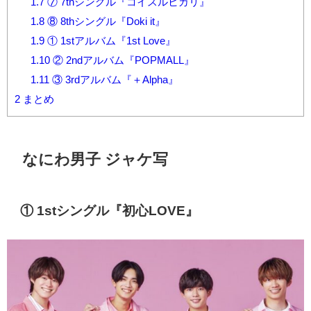
1.7
⑦ 7thシングル『コイスルヒカリ』
1.8
⑧ 8thシングル『Doki it』
1.9
① 1stアルバム『1st Love』
1.10
② 2ndアルバム『POPMALL』
1.11
③ 3rdアルバム『＋Alpha』
2
まとめ
なにわ男子 ジャケ写
① 1stシングル『
初心LOVE
』