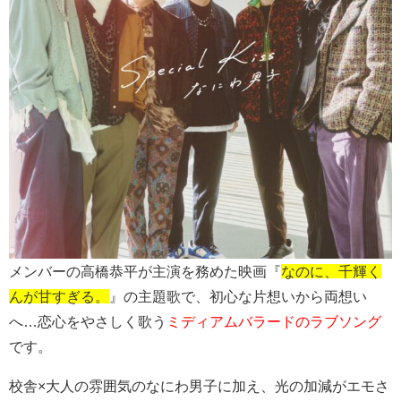
メンバーの高橋恭平が主演を務めた映画『
なのに、千輝く
んが甘すぎる。
』の主題歌で、初心な片想いから両想い
へ…恋心をやさしく歌う
ミディアムバラードのラブソング
です。
校舎×大人の雰囲気のなにわ男子に加え、光の加減がエモさ