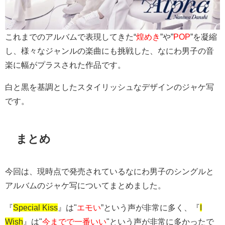
これまでのアルバムで表現してきた“
煌めき
”や”
POP
”を凝縮
し、様々なジャンルの楽曲にも挑戦した、なにわ男子の音
楽に幅がプラスされた作品です。
白と黒を基調としたスタイリッシュなデザインのジャケ写
です。
まとめ
今回は、現時点で発売されているなにわ男子のシングルと
アルバムのジャケ写についてまとめました。
『
Special Kiss
』は"
エモい
”という声が非常に多く、『
I
Wish
』は"
今までで一番いい
"という声が非常に多かったで