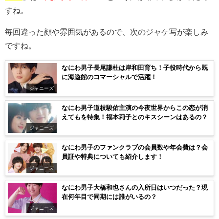
すね。
毎回違った顔や雰囲気があるので、次のジャケ写が楽しみ
ですね。
なにわ男子長尾謙杜は岸和田育ち！子役時代から既
に海遊館のコマーシャルで活躍！
ジャニーズ
なにわ男子道枝駿佑主演の今夜世界からこの恋が消
えてもを特集！福本莉子とのキスシーンはあるの？
ジャニーズ
なにわ男子のファンクラブの会員数や年会費は？会
員証や特典についても紹介します！
ジャニーズ
なにわ男子大橋和也さんの入所日はいつだった？現
在何年目で同期には誰がいるの？
ジャニーズ