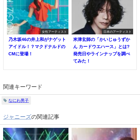
女性アーティスト
日本のアーティスト
乃木坂46の井上和がナゲット
米津玄師の「かいじゅうずか
アイドル！？マクドナルドの
ん カードウエハース」とは?
CMに登場！
発売日やラインナップを調べ
てみた！
関連キーワード
なにわ男子
ジャニーズ
の関連記事