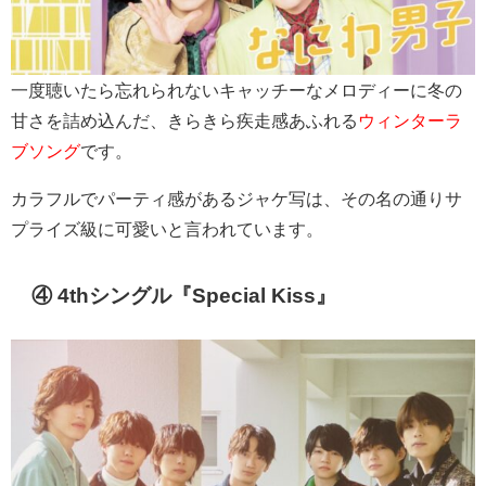
一度聴いたら忘れられないキャッチーなメロディーに冬の
甘さを詰め込んだ、きらきら疾走感あふれる
ウィンターラ
ブソング
です。
カラフルでパーティ感があるジャケ写は、その名の通りサ
プライズ級に可愛いと言われています。
④ 4thシングル『
Special Kiss
』