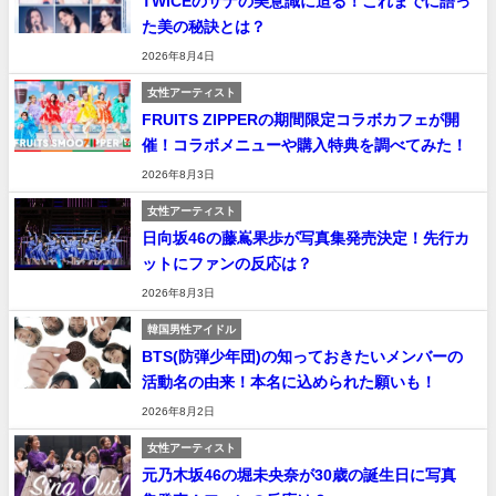
TWICEのサナの美意識に迫る！これまでに語っ
た美の秘訣とは？
2026年8月4日
女性アーティスト
FRUITS ZIPPERの期間限定コラボカフェが開
催！コラボメニューや購入特典を調べてみた！
2026年8月3日
女性アーティスト
日向坂46の藤嶌果歩が写真集発売決定！先行カ
ットにファンの反応は？
2026年8月3日
韓国男性アイドル
BTS(防弾少年団)の知っておきたいメンバーの
活動名の由来！本名に込められた願いも！
2026年8月2日
女性アーティスト
元乃木坂46の堀未央奈が30歳の誕生日に写真