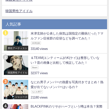
韓国男性アイドル
人気記事
米津玄師が公表した病気は国指定の難病だった？マ
ルファン症候群の症状などを調べてみた！
米津玄師
男性アーティスト
33140
＆TEAM(エンティーム)のK(ケイ)は整形していな
い？昔の画像と比較して検証してみた！
&team
韓国男性アイドル
32377
なにわ男子メンバーの熱愛を写真付きでまとめ！熱
愛が出てないメンバーはいるの？
なにわ男子
ジャニーズ
21180
BLACKPINKのリサがハーフという噂は本当？実際