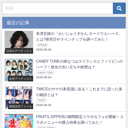
最近の記事
米津玄師の「かいじゅうずかん カードウエハース」
とは?発売日やラインナップを調べてみた！
米津玄師
2026.08.06
日本のアーティスト
CANDY TUNEの南なつはスリランカとフィリピンの
ハーフ！彼女の生い立ちや経歴は？
CANDY TUNE
2026.08.04
女性アーティスト
TWICEのサナの美意識に迫る！これまでに語った美
の秘訣とは？
TWICE
2026.08.04
韓国女性アイドル
FRUITS ZIPPERの期間限定コラボカフェが開催！コ
ラボメニューや購入特典を調べてみた！