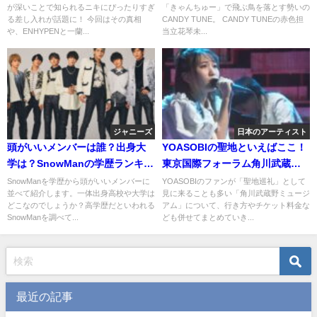
が深いことで知られるニキにぴったりすぎ
「きゃんちゅー」で飛ぶ鳥を落とす勢いの
って本当？！
る差し入れが話題に！ 今回はその真相
CANDY TUNE。 CANDY TUNEの赤色担
や、ENHYPENと一蘭...
当立花琴未...
ジャニーズ
日本のアーティスト
頭がいいメンバーは誰？出身大
YOASOBIの聖地といえばここ！
学は？SnowManの学歴ランキン
東京国際フォーラム角川武蔵野
グ！
ミュージアムの行き方含めて教
SnowManを学歴から頭がいいメンバーに
YOASOBIのファンが「聖地巡礼」として
並べて紹介します。一体出身高校や大学は
見に来ることも多い「角川武蔵野ミュージ
えます！
どこなのでしょうか？高学歴だといわれる
アム」について、行き方やチケット料金な
SnowManを調べて...
ども併せてまとめていき...
最近の記事