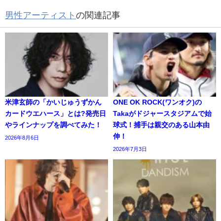
男性アーティスト
の関連記事
米津玄師の「かいじゅうずかん
ONE OK ROCK(ワンオク)の
カードウエハース」とは?発売日
Takaがドジャースタジアムで始
やラインナップを調べてみた！
球式！捕手は親交のある山本由
伸！
2026年8月6日
2026年7月3日