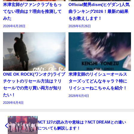
米津玄師がファンクラブをもっ
Official髭男dism(ヒゲダン)人気
てない理由は？理由を推測して
曲ランキング2026！最新の結果
みた
をお教えします！
2026年6月28日
2026年6月26日
ONE OK ROCK(ワンオク)ライブ
米津玄師のリイシューオールス
チケットのリセール方法は？リ
ターズってどんなキャラ？特に
セールでの売り買い両方が知り
リイシューねこちゃんを紹介！
たい！
2026年6月4日
2026年6月4日
NCT 127の読み方や意味は？NCT DREAMとの違い
についても解説します！