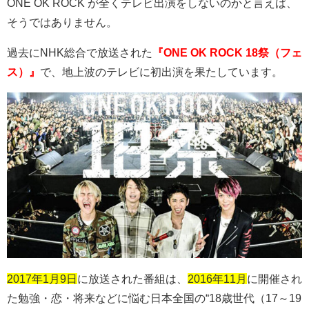
ONE OK ROCK
が全くテレビ出演をしないのかと言えば、
そうではありません。
過去に
NHK
総合で放送された
『ONE OK ROCK 18祭（フェ
ス）』
で、地上波のテレビに初出演を果たしています。
2017年1月9日
に放送された番組は、
2016年11月
に開催され
た勉強・恋・将来などに悩む日本全国の
“18
歳世代（
17
～
19