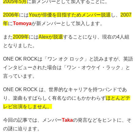
2005年5月
に新メンバーとして加入することに。
2006年
には
Youが俳優を目指すためメンバー脱退
し、
2007
年
に
Tomoya
が新メンバーとして加入します。
また
2009年
には
Alexが脱退
することになり、現在の
4
人組
となりました。
ONE OK ROCK
は「ワン オク ロック」と読みますが、英語
インタビューされた場合は「ワン・オウケイ・ラック」と
言っています。
ONE OK ROCK は、世界的なキャリアを持つバンドであ
り、楽曲もすばらしく有名なのにもかかわらず
ほとんどテ
レビ出演をしません。
今回の記事では、メンバー
Taka
の発言などをヒントに、そ
の謎に迫ります。