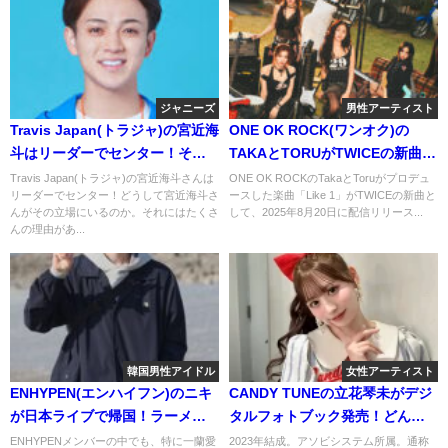
ジャニーズ
男性アーティスト
Travis Japan(トラジャ)の宮近海
ONE OK ROCK(ワンオク)の
斗はリーダーでセンター！その
TAKAとTORUがTWICEの新曲
理由を聞いて納得！
「Like 1」を作曲！ファンの反応
Travis Japan(トラジャ)の宮近海斗さんは
ONE OK ROCKのTakaとToruがプロデュ
リーダーでセンター！どうして宮近海斗さ
ースした楽曲「Like 1」がTWICEの新曲と
は？
んがその立場にいるのか。それにはたくさ
して、2025年8月20日に配信リリース...
んの理由があ...
韓国男性アイドル
女性アーティスト
ENHYPEN(エンハイフン)のニキ
CANDY TUNEの立花琴未がデジ
が日本ライブで帰国！ラーメン
タルフォトブック発売！どんな
屋の一蘭ごと差し入れがあった
内容？
ENHYPENメンバーの中でも、特に一蘭愛
2023年結成。アソビシステム所属。通称