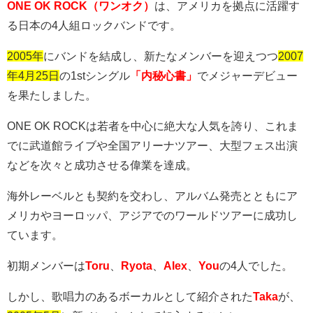
ONE OK ROCK（ワンオク）
は、アメリカを拠点に活躍す
る日本の
4
人組ロックバンドです。
2005年
にバンドを結成し、新たなメンバーを迎えつつ
2007
年4月25日
の
1st
シングル
「内秘心書」
でメジャーデビュー
を果たしました。
ONE OK ROCK
は若者を中心に絶大な人気を誇り、これま
でに武道館ライブや全国アリーナツアー、大型フェス出演
などを次々と成功させる偉業を達成。
海外レーベルとも契約を交わし、アルバム発売とともにア
メリカやヨーロッパ、アジアでのワールドツアーに成功し
ています。
初期メンバーは
Toru
、
Ryota
、
Alex
、
You
の
4
人でした。
しかし、歌唱力のあるボーカルとして紹介された
Taka
が、