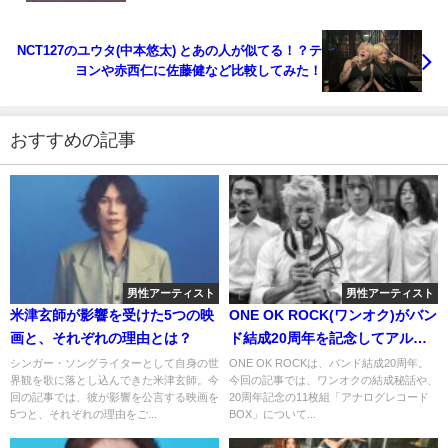
NCT127のユウタ(中本悠太) とあの人が似てる！？テ
ヨンや赤西仁に佐藤健など比較してみた！
おすすめの記事
男性アーティスト
男性アーティスト
米津玄師が影響を受けた5つの映
ONE OK ROCK(ワンオク)がバン
画と、それぞれの理由とは？
ド結成20周年を記念してアルバ
ム全11作品をアナログレコード
シンガー・ソングライターとして自身の世
ONE OK ROCKは、バンド結成20周年。
界観を歌に落とし込んできた米津玄師。今
今回の記事では、ワンオクの結成秘話や、
BOX化！気になるジャケットや
回の記事では、彼が影響を公言する映画を
20周年記念の11枚組「アナログレコード
価格は？
5つと、それぞれの理由をご...
BOX」について...