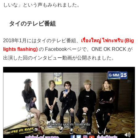
しいな」という声もみられました。
タイのテレビ番組
2018
年
1
月にはタイのテレビ番組、
เรื่องใหญ่ ไฟกะพริบ
(Big
lights flashing)
の
Facebook
ページで、
ONE OK ROCK
が
出演した回のインタビュー動画が公開されました。