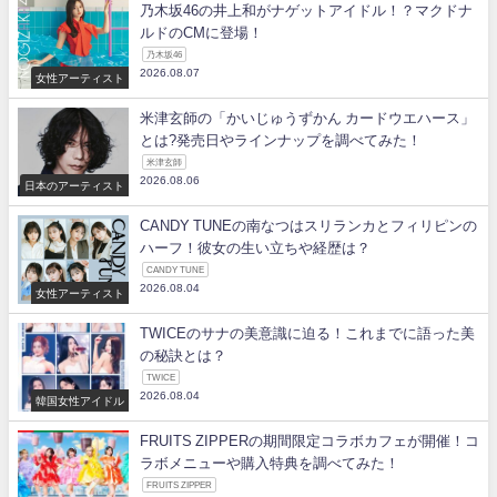
乃木坂46の井上和がナゲットアイドル！？マクドナ
ルドのCMに登場！
乃木坂46
2026.08.07
女性アーティスト
米津玄師の「かいじゅうずかん カードウエハース」
とは?発売日やラインナップを調べてみた！
米津玄師
2026.08.06
日本のアーティスト
CANDY TUNEの南なつはスリランカとフィリピンの
ハーフ！彼女の生い立ちや経歴は？
CANDY TUNE
2026.08.04
女性アーティスト
TWICEのサナの美意識に迫る！これまでに語った美
の秘訣とは？
TWICE
2026.08.04
韓国女性アイドル
FRUITS ZIPPERの期間限定コラボカフェが開催！コ
ラボメニューや購入特典を調べてみた！
FRUITS ZIPPER