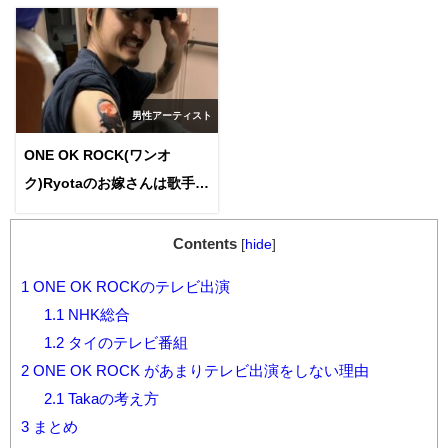
男性アーティスト
ONE OK ROCK(ワンオ
ク)Ryotaのお嫁さんは歌手ア
ヴリルの関係者！？子供が何
人いるかも調べてみた！
Contents
[
hide
]
1
ONE OK ROCKのテレビ出演
1.1
NHK総合
1.2
タイのテレビ番組
2
ONE OK ROCK があまりテレビ出演をしない理由
2.1
Takaの考え方
3
まとめ