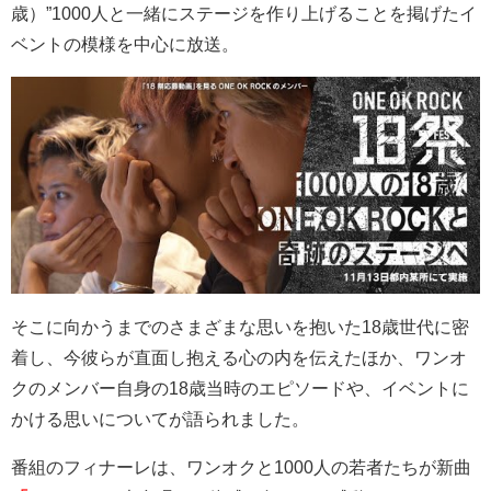
歳）
”1000
人と一緒にステージを作り上げることを掲げたイ
ベントの模様を中心に放送。
そこに向かうまでのさまざまな思いを抱いた
18
歳世代に密
着し、今彼らが直面し抱える心の内を伝えたほか、ワンオ
クのメンバー自身の
18
歳当時のエピソードや、イベントに
かける思いについてが語られました。
番組のフィナーレは、ワンオクと
1000
人の若者たちが新曲