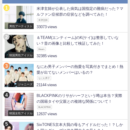
米津玄師が公表した病気は国指定の難病だった？マ
ルファン症候群の症状などを調べてみた！
米津玄師
男性アーティスト
33073
＆TEAM(エンティーム)のK(ケイ)は整形していな
い？昔の画像と比較して検証してみた！
&team
韓国男性アイドル
32385
なにわ男子メンバーの熱愛を写真付きでまとめ！熱
愛が出てないメンバーはいるの？
なにわ男子
ジャニーズ
21144
BLACKPINKのリサがハーフという噂は本当？実際
の国籍タイや父親との複雑な関係について！
BLACKPINK
韓国女性アイドル
12637
SixTONES京本大我の母もアイドルだった！？しか