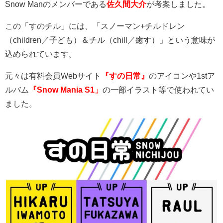
Snow Man
のメンバーである
佐久間大介
が考案しました。
この「すのチル」には、「スノーマン
+
チルドレン
（
children
／子ども）＆チル（
chill
／癒す）」という意味が
込められています。
元々は有料会員
Web
サイト
『すの日常』
のアイコンや
1st
ア
ルバム
『Snow Mania S1」
の一部イラスト等で使われてい
ました。