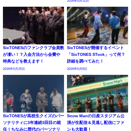
2026年5月31日
SixTONESのファンクラブ会員数
SixTONESが開催するイベント
が凄い！？入会方法から会費や
「SixTONES STock」って何？
特典などを教えます！
詳細を調べてみた！
2026年5月25日
2026年5月8日
SixTONESが高校生クイズのパー
Snow Manの日産スタジアム公
ソナリティに3年連続3回目の就
演が生配信＆見逃し配信にファ
任！ちなみに歴代のパーソナリ
ンも大歓喜！