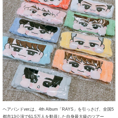
ヘアバンド
ver.
は、
4th Album
「
RAYS
」を引っさげ、全国
5
都市
13
公演で
61.5
万人を動員した自身最大級のツアー