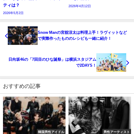
ティは？
2026年4月12日
2026年5月2日
Snow Manの宮舘涼太は料理上手！ラヴィットなど
で実際作ったもののレシピも一緒に紹介！
日向坂46の「7回目のひな誕祭」は横浜スタジアム
で2DAYS！
おすすめの記事
韓国男性アイドル
男性アーティスト