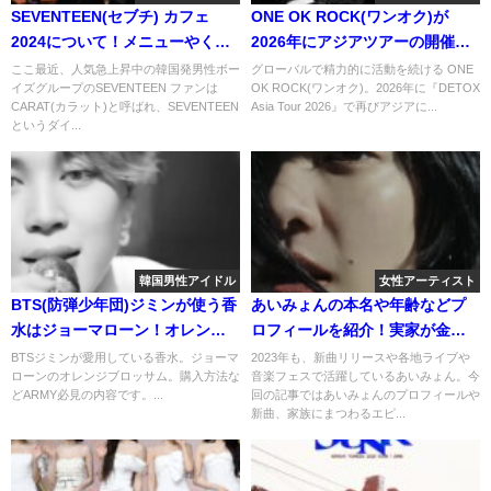
SEVENTEEN(セブチ) カフェ
ONE OK ROCK(ワンオク)が
2024について！メニューやくじ
2026年にアジアツアーの開催を
についても紹介！
発表！詳細を調べてみた！
ここ最近、人気急上昇中の韓国発男性ボー
グローバルで精力的に活動を続ける ONE
イズグループのSEVENTEEN ファンは
OK ROCK(ワンオク)。2026年に『DETOX
CARAT(カラット)と呼ばれ、SEVENTEEN
Asia Tour 2026』で再びアジアに...
というダイ...
韓国男性アイドル
女性アーティスト
BTS(防弾少年団)ジミンが使う香
あいみょんの本名や年齢などプ
水はジョーマローン！オレンジ
ロフィールを紹介！実家が金持
ブロッサムの匂いや購入方法
ちって本当！？
BTSジミンが愛用している香水。ジョーマ
2023年も、新曲リリースや各地ライブや
ローンのオレンジブロッサム。購入方法な
音楽フェスで活躍しているあいみょん。今
は？
どARMY必見の内容です。...
回の記事ではあいみょんのプロフィールや
新曲、家族にまつわるエピ...