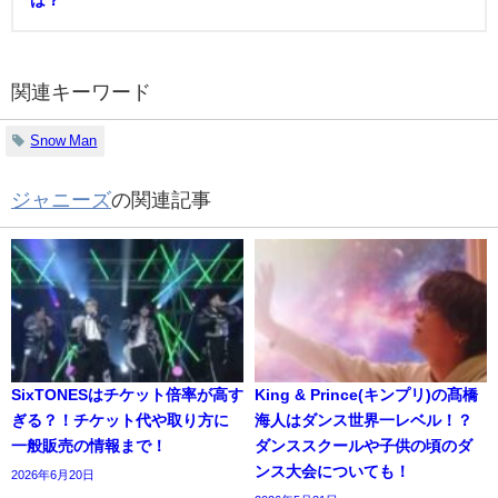
は？
関連キーワード
Snow Man
ジャニーズ
の関連記事
SixTONESはチケット倍率が高す
King & Prince(キンプリ)の髙橋
ぎる？！チケット代や取り方に
海人はダンス世界一レベル！？
一般販売の情報まで！
ダンススクールや子供の頃のダ
ンス大会についても！
2026年6月20日