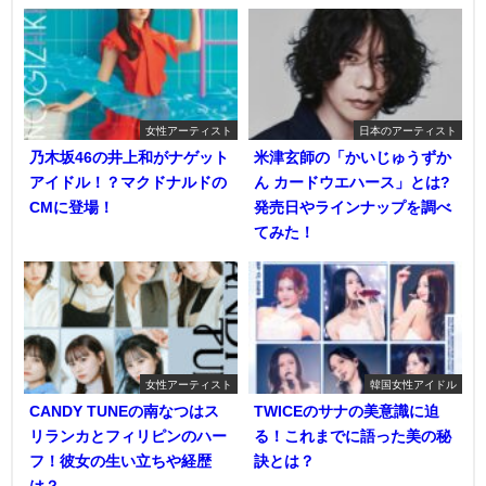
女性アーティスト
日本のアーティスト
乃木坂46の井上和がナゲット
米津玄師の「かいじゅうずか
アイドル！？マクドナルドの
ん カードウエハース」とは?
CMに登場！
発売日やラインナップを調べ
てみた！
女性アーティスト
韓国女性アイドル
CANDY TUNEの南なつはス
TWICEのサナの美意識に迫
リランカとフィリピンのハー
る！これまでに語った美の秘
フ！彼女の生い立ちや経歴
訣とは？