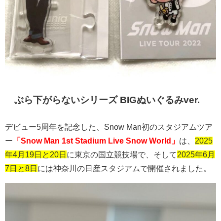
ぶら下がらないシリーズ
BIG
ぬいぐるみ
ver.
デビュー
5
周年を記念した、
Snow Man
初のスタジアムツア
ー
「Snow Man 1st Stadium Live Snow World」
は、
2025
年4月19日と20日
に東京の国立競技場で、そして
2025年6月
7日と8日
には神奈川の日産スタジアムで開催されました。