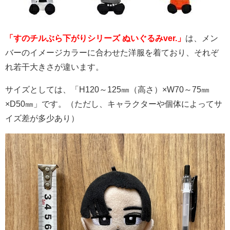
「すのチルぶら下がりシリーズ ぬいぐるみver.」
は、メン
バーのイメージカラーに合わせた洋服を着ており、それぞ
れ若干大きさが違います。
サイズとしては、「
H120
～
125
㎜（高さ）
×W70
～
75
㎜
×D50
㎜」です。（ただし、キャラクターや個体によってサ
イズ差が多少あり）