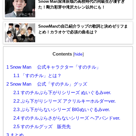
Snow Man深澤辰哉の高校時代の同級生が凄すぎ
た！剛力彩芽や滝沢カレン以外にも！
ジャニーズ
SnowManの自己紹介ラップの歌詞と決めゼリフま
とめ！カラオケで必須の曲名は？
ジャニーズ
Contents
[
hide
]
1
Snow Man 公式キャラクター「すのチル」
1.1
「すのチル」とは？
2
Snow Man 公式「すのチル」グッズ
2.1
すのチルぶら下がりシリーズ ぬいぐるみver.
2.2
ぶら下がりシリーズ アクリルキーホルダーver.
2.3
ぶら下がらないシリーズ BIGぬいぐるみver.
2.4
すのチルぶらさがらないシリーズ ヘアバンドver.
2.5
すのチルグッズ 販売先
3
まとめ