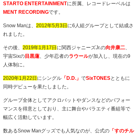
STARTO ENTERTAINMENT
に所属、レコードレーベルは
MENT RECORDING
です。
Snow Man
は、
2012年5月3日
に
6
人組グループとして結成さ
れました。
その後、
2019年1月17日
に関西ジャニーズ
Jr.
の
向井康二
、
宇宙
Six
の
目黒蓮
、少年忍者の
ラウール
が加入し、現在の
9
人体制に。
2020年1月22日
にシングル
「D.D.」
で
SixTONES
とともに
同時デビューを果たしました。
グループ全体としてアクロバットやダンスなどのパフォー
マンスを得意としており、主に舞台やバラエティ番組等で
幅広く活動しています。
数ある
Snow Man
グッズでも人気なのが、公式の
「すのチル