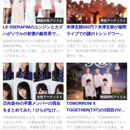
韓国女性アイドル
男性アーティスト
LE SSERAFIMのユンジンとカズ
米津玄師260円？米津玄師が福岡
ハがソウルの初雪の銀世界での
ライブでの謎のトレンドワード
ショート動画を公開！ファンの
を調べてみた
2025年12月4日のソウル初雪の日、LE
米津玄師は、いま10代20代から熱い支持
SSERAFIMも、メンバーのユンジンとカズ
を受けているミュージシャンです。全国ツ
反応は？
ハが手を取り合って踊り、はしゃぐ姿がア
アー「米津玄師 2025 TOUR / JUNK」の
ップされました...
最中に「米...
女性アーティスト
韓国男性アイドル
日向坂46の卒業メンバーの現在
TOMORROW X
をまとめてみた！ひらがなけや
TOGETHER(TXT)の3回目のVR
き時代の1期生は今何をしてる？
コンサート開催決定！詳細を調
日向坂46の前身となる「けやき坂46（ひ
2026年7月31日より、TOMORROW X
らがなけやき）」の歴史を築いてきた1期
TOGETHERの史上初となる単独アーティ
べてみた！
生の“OG”たちは、卒業後も華々しいセカ
ストで3作目のVRコンサートを東京、福