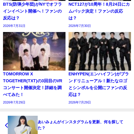
BTS(防弾少年団)がNYでオフラ
NCT127が10周年！8月24日にカ
インイベント開催へ！ファンの
ムバック決定！ファンの反応
反応は？
は？
2026年7月31日
2026年7月30日
TOMORROW X
ENHYPEN(エンハイフン)がブラ
TOGETHER(TXT)の3回目のVR
ンドリニューアル！新たなロゴ
コンサート開催決定！詳細を調
とシンボルを公開にファンの反
べてみた！
応は？
2026年7月29日
2026年7月29日
あいみょんがインスタグラムを更新、何を探して
た？