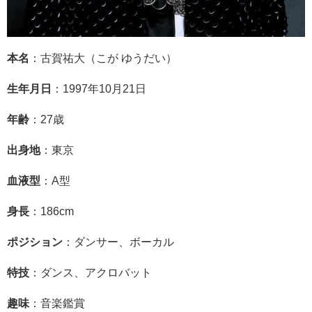
本名
：古賀祐大（こが ゆうだい）
生年月日
：1997年10月21日
年齢
：27歳
出身地
：東京
血液型
：A型
身長
：186cm
ポジション
：ダンサー、ボーカル
特技
：ダンス、アクロバット
趣味
：音楽鑑賞