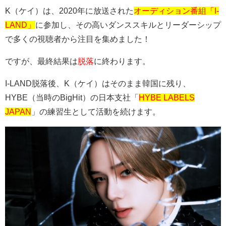
K（ケイ）は、2020年に放送された
オーディション番組「I-
LAND」
に参加し、その高いダンススキルとリーダーシップ
で多くの視聴者から注目を集めました！
ですが、最終結果は
脱落
に終わります。
I-LAND脱落後、K（ケイ）はそのまま韓国に残り、
HYBE（当時のBigHit）の日本支社「
HYBE LABELS
JAPAN
」の練習生として活動を続けます。