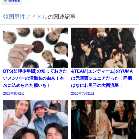
&team
韓国男性アイドル
の関連記事
BTS(防弾少年団)の知っておきた
&TEAM(エンティーム)のYUMA
いメンバーの活動名の由来！本
は元関西ジュニアだった！同期
名に込められた願いも！
はなにわ男子の大西流星！
2026年8月2日
2026年7月31日