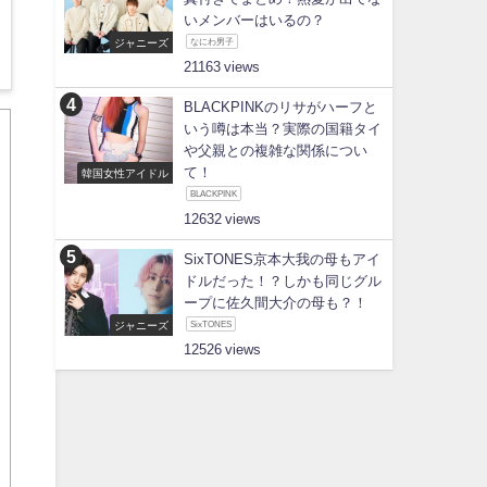
いメンバーはいるの？
ジャニーズ
なにわ男子
21163
BLACKPINKのリサがハーフと
いう噂は本当？実際の国籍タイ
や父親との複雑な関係につい
て！
韓国女性アイドル
BLACKPINK
12632
SixTONES京本大我の母もアイ
ドルだった！？しかも同じグル
ープに佐久間大介の母も？！
ジャニーズ
SixTONES
12526