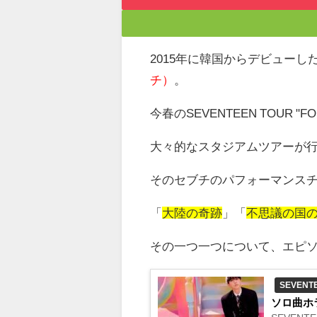
2015年に韓国からデビューし
チ）
。
今春のSEVENTEEN TOUR "FOL
大々的なスタジアムツアーが行
そのセブチのパフォーマンス
「
大陸の奇跡
」「
不思議の国
その一つ一つについて、エピ
SEVENT
ソロ曲ホ