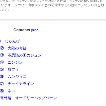
TEEN(セブチ)ホシの口癖ホランヘの意味を解説！ホシの芸名の由来にも
ています。シのソロ曲ホランイとの関係性やその他のホシのソロ曲を動
ます。...
Contents
[
hide
]
称① じゅんぴ
称② 大陸の奇跡
愛称③ 不思議の国のジュン
称④ ニンジン
称⑤ 肩フィ
称⑥ ムンジュニ
愛称⑦ チャイナライン
称⑧ ネコ
愛称番外編 オードリーヘップバーン