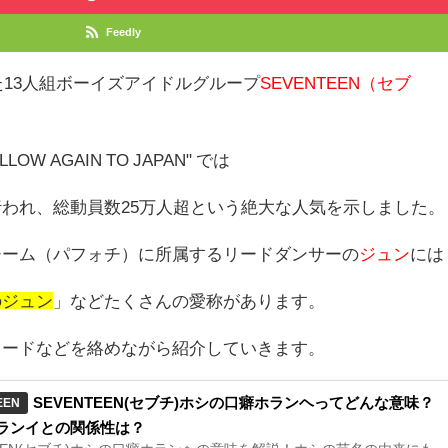
Feedly
た13人組ボーイズアイドルグループ
SEVENTEEN（セブ
LOW AGAIN TO JAPAN" では
われ、総動員数25万人超という絶大な人気を示しました。
チーム（パフォチ）に所属するリードダンサーの
ジュン
には
のジュン
」などたくさんの愛称があります。
ソードなどを絡めながら紹介していきます。
SEVENTEEN(セブチ)ホシの口癖ホランヘってどんな意味？
EEN
ランイとの関係性は？