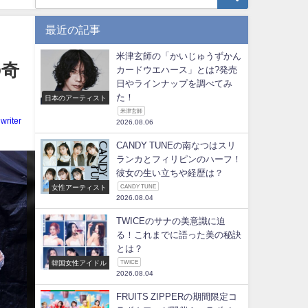
最近の記事
米津玄師の「かいじゅうずかん
の奇
カードウエハース」とは?発売
日やラインナップを調べてみ
た！
日本のアーティスト
米津玄師
writer
2026.08.06
CANDY TUNEの南なつはスリ
ランカとフィリピンのハーフ！
彼女の生い立ちや経歴は？
女性アーティスト
CANDY TUNE
2026.08.04
TWICEのサナの美意識に迫
る！これまでに語った美の秘訣
とは？
韓国女性アイドル
TWICE
2026.08.04
FRUITS ZIPPERの期間限定コ