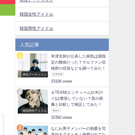
韓国女性アイドル
韓国男性アイドル
人気記事
米津玄師が公表した病気は国指
定の難病だった？マルファン症
候群の症状などを調べてみた！
男性アーティスト
米津玄師
33106
＆TEAM(エンティーム)のK(ケ
イ)は整形していない？昔の画
像と比較して検証してみた！
韓国男性アイドル
&team
32392
なにわ男子メンバーの熱愛を写
真付きでまとめ！熱愛が出てな