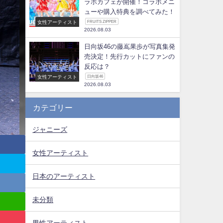
ラボカフェが開催！コラボメニ
ューや購入特典を調べてみた！
女性アーティスト
FRUITS ZIPPER
2026.08.03
日向坂46の藤嶌果歩が写真集発
売決定！先行カットにファンの
反応は？
女性アーティスト
日向坂46
2026.08.03
カテゴリー
ジャニーズ
女性アーティスト
日本のアーティスト
未分類
男性アーティスト