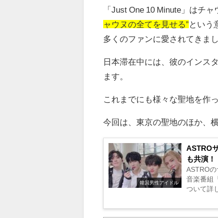
「
Just One 10 Minute
」はチャ
ャウヌの全てを見せる”
という
多くのファンに愛されてきま
日本滞在中には、彼のインス
ます。
これまでにも様々な聖地を作
今回は、東京の聖地のほか、
ASTR
も共演！
ASTRO
音楽番組
韓国男性アイドル
ついて詳し