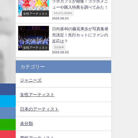
ラボカフェが開催！コラボメニ
ューや購入特典を調べてみた！
女性アーティスト
FRUITS ZIPPER
2026.08.03
日向坂46の藤嶌果歩が写真集発
売決定！先行カットにファンの
反応は？
女性アーティスト
日向坂46
2026.08.03
カテゴリー
ジャニーズ
女性アーティスト
日本のアーティスト
未分類
男性アーティスト