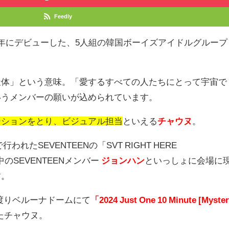
Feedly
16年にデビューした、5人組の韓国ボーイズアイドルグループ
天体」という意味。「愛するすべての人たちにとって宇宙で
いうメンバーの願いが込められています。
ジションをとり、ビジュアル担当
といえる
チャウヌ
。
で行われたSEVENTEENの「
SVT RIGHT HERE
中のSEVENTEENメンバー
ジョンハン
といっしょに会場に
す。
渡りベルーナドームにて
「2024 Just One 10 Minute [Myste
たチャウヌ。