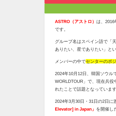
ASTRO（アストロ）
は、20
です。
グループ名はスペイン語で「
ありたい、星でありたい」と
メンバーの中で
センターのポ
2024年10月12日、韓国ソウル
WORLDTOUR」で、現在兵役
れたことで話題となっていま
2024年3
月
30
日・
31
日の
2
日に
Elevator] in Japan」
を開催し