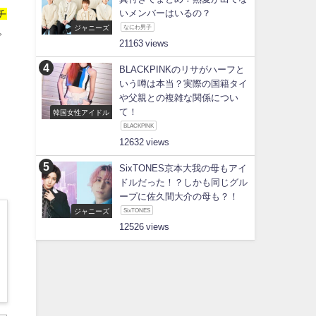
チ
いメンバーはいるの？
ジャニーズ
なにわ男子
で
21163
BLACKPINKのリサがハーフと
いう噂は本当？実際の国籍タイ
や父親との複雑な関係につい
て！
韓国女性アイドル
BLACKPINK
12632
SixTONES京本大我の母もアイ
ドルだった！？しかも同じグル
ープに佐久間大介の母も？！
ジャニーズ
SixTONES
12526