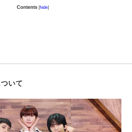
Contents
[
hide
]
について