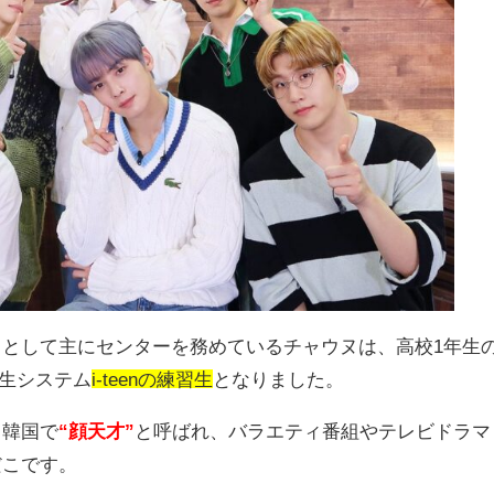
当として主にセンターを務めているチャウヌは、高校
1
年生
生システム
i-teenの練習生
となりました。
ら韓国で
“顔天才”
と呼ばれ、バラエティ番組やテレビドラマ
だこです。