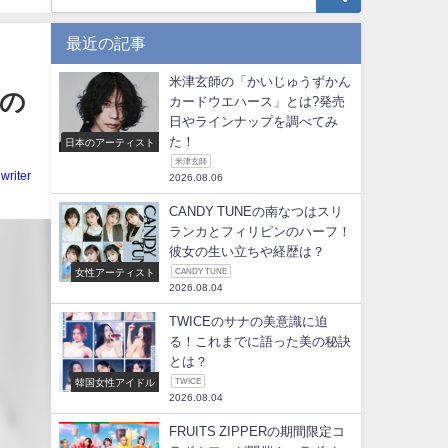
最近の記事
米津玄師の「かいじゅうずかん
地の
カードウエハース」とは?発売
日やラインナップを調べてみ
た！
日本のアーティスト
米津玄師
writer
2026.08.06
CANDY TUNEの南なつはスリ
ランカとフィリピンのハーフ！
彼女の生い立ちや経歴は？
女性アーティスト
CANDY TUNE
2026.08.04
TWICEのサナの美意識に迫
る！これまでに語った美の秘訣
とは？
韓国女性アイドル
TWICE
2026.08.04
FRUITS ZIPPERの期間限定コ