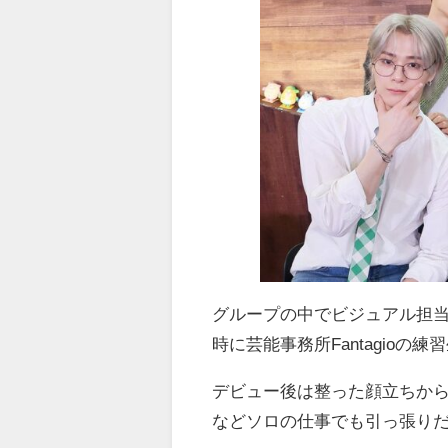
グループの中でビジュアル担
時に芸能事務所
Fantagio
の練習
デビュー後は整った顔立ちか
などソロの仕事でも引っ張り