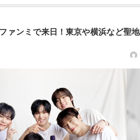
がファンミで来日！東京や横浜など聖
！
日