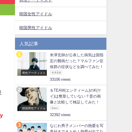
韓国女性アイドル
韓国男性アイドル
人気記事
米津玄師が公表した病気は国指
定の難病だった？マルファン症
候群の症状などを調べてみた！
男性アーティスト
米津玄師
33106
＆TEAM(エンティーム)のK(ケ
現
イ)は整形していない？昔の画
像と比較して検証してみた！
韓国男性アイドル
&team
ry
32392
なにわ男子メンバーの熱愛を写
真付きでまとめ！熱愛が出てな