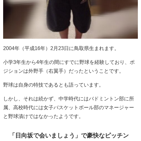
2004年（平成16年）2月23日に鳥取県生まれます。
小学3年生から4年生の間にすでに
野球
を経験しており、
ポ
ジションは
外野手
（
右翼手
）だったということです。
野球は自身の特技であるとも語っています。
しかし、それは続かず、中学時代には
バドミントン
部に所
属
、高校時代には女子
バスケットボール
部の
マネージャー
と野球漬けではなかったようです。
「日向坂で会いましょう」で豪快なピッチン