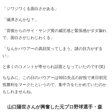
「ジワジワくる面白さがある」
「攝津さんかな？」
「背後からのサイ・ヤング賞の威圧感と緊張感がダダ漏れ
で、面白さがじわじわくる」
「なんかバウアーの真顔笑ってしまう。謎の目力がずる
い」
と多くのコメントが寄せられ話題となっていたのです(笑)
ちなみに、
この日のバウアーは9回1失点の好投で来日初完
投勝利をマークたというので、集中力をたかめていたのか
もしれませんね。
山口陽世さんが興奮した元プロ野球選手・森