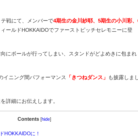
ッテ戦にて、メンバーで
4期生の金川紗耶、5期生の小川彩、
ィールドHOKKAIDOでファーストピッチセレモニーに登
方向にボールが行ってしまい、スタンドがどよめきに包まれ
のイニング間パフォーマンス
「きつねダンス」
も披露しま
様を詳細にお伝えします。
Contents
[
hide
]
HOKKAIDOに！