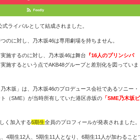
Feedly
公式ライバルとして結成されました。
持つのに対し、乃木坂
46
は専用劇場を持ちません。
を実施するのに対し、乃木坂
46
は舞台
『16人のプリンシパ
を実施するという点で
AKB48
グループと差別化を図っていま
「乃木坂」は、乃木坂
46
のプロデュース会社であるソニー・
ント（
SME
）が当時所有していた港区赤坂の
「SME乃木坂
しく加入する
6期生
全員のプロフィールが発表されました
人、
4
期生
12
人、
5
期生
11
人となり、
6
期生
11
人が加わること