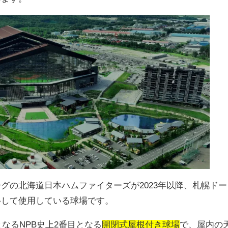
ーグの北海道日本ハムファイターズが
2023
年以降、札幌ドー
移して使用している球場です。
となる
NPB
史上
2
番目となる
開閉式屋根付き球場
で、屋内の