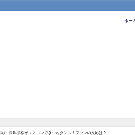
ホー
川彩・長嶋凛桜がエスコンできつねダンス！ファンの反応は？