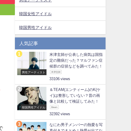
韓国女性アイドル
韓国男性アイドル
人気記事
米津玄師が公表した病気は国指
定の難病だった？マルファン症
候群の症状などを調べてみた！
男性アーティスト
米津玄師
33106
＆TEAM(エンティーム)のK(ケ
ビ
イ)は整形していない？昔の画
像と比較して検証してみた！
韓国男性アイドル
&team
。
32392
なにわ男子メンバーの熱愛を写
で
真付きでまとめ！熱愛が出てな