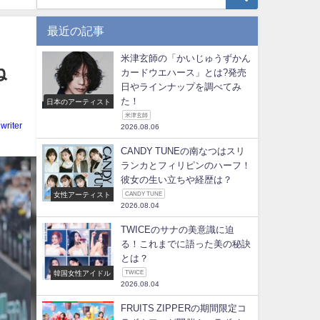
最近の記事
米津玄師の「かいじゅうずかん
ね
カードウエハース」とは?発売
日やラインナップを調べてみ
た！
日本のアーティスト
米津玄師
writer
2026.08.06
CANDY TUNEの南なつはスリ
ランカとフィリピンのハーフ！
彼女の生い立ちや経歴は？
女性アーティスト
CANDY TUNE
2026.08.04
TWICEのサナの美意識に迫
る！これまでに語った美の秘訣
とは？
韓国女性アイドル
TWICE
2026.08.04
FRUITS ZIPPERの期間限定コ