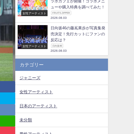
ラボカフェが開催！コラボメニ
ューや購入特典を調べてみた！
女性アーティスト
FRUITS ZIPPER
2026.08.03
日向坂46の藤嶌果歩が写真集発
売決定！先行カットにファンの
反応は？
女性アーティスト
日向坂46
2026.08.03
カテゴリー
ジャニーズ
女性アーティスト
日本のアーティスト
未分類
男性アーティスト