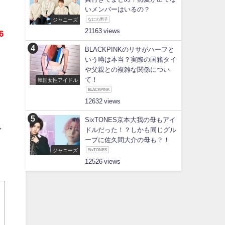
いメンバーはいるの？
ジャニーズ
なにわ男子
21163
6
BLACKPINKのリサがハーフと
いう噂は本当？実際の国籍タイ
や父親との複雑な関係につい
て！
韓国女性アイドル
BLACKPINK
12632
SixTONES京本大我の母もアイ
し
ドルだった！？しかも同じグル
ープに佐久間大介の母も？！
ジャニーズ
SixTONES
12526