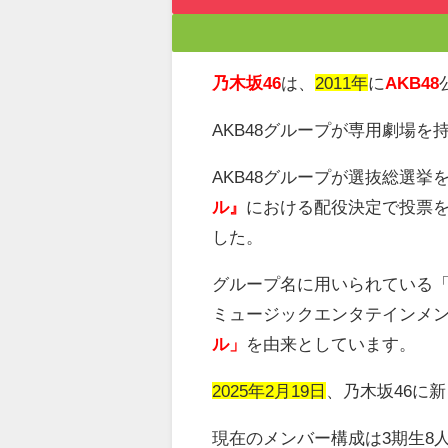
乃木坂46
は、
2011年
に
AKB48
AKB48
グループが専用劇場を
AKB48
グループが選抜総選挙
ル』
における配役決定で投票
した。
グループ名に用いられている
ミュージックエンタテインメ
ル」
を由来としています。
2025年2月19日
、乃木坂
46
に新
現在のメンバー構成は
3
期生
8