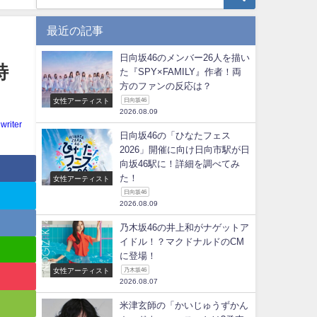
最近の記事
日向坂46のメンバー26人を描い
特
た『SPY×FAMILY』作者！両
方のファンの反応は？
女性アーティスト
日向坂46
2026.08.09
writer
日向坂46の「ひなたフェス
2026」開催に向け日向市駅が日
向坂46駅に！詳細を調べてみ
た！
女性アーティスト
日向坂46
2026.08.09
乃木坂46の井上和がナゲットア
イドル！？マクドナルドのCM
に登場！
女性アーティスト
乃木坂46
2026.08.07
米津玄師の「かいじゅうずかん