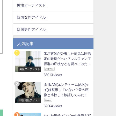
男性アーティスト
韓国女性アイドル
韓国男性アイドル
人気記事
米津玄師が公表した病気は国指
定の難病だった？マルファン症
候群の症状などを調べてみた！
男性アーティスト
米津玄師
33013
、
＆TEAM(エンティーム)のK(ケ
イ)は整形していない？昔の画
像と比較して検証してみた！
韓国男性アイドル
&team
32564
なにわ男子メンバーの熱愛を写