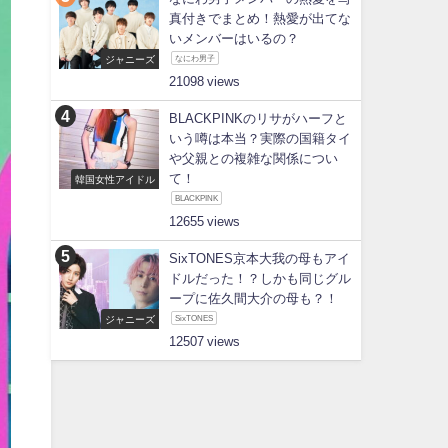
真付きでまとめ！熱愛が出てな
いメンバーはいるの？
ジャニーズ
なにわ男子
21098
BLACKPINKのリサがハーフと
いう噂は本当？実際の国籍タイ
や父親との複雑な関係につい
て！
韓国女性アイドル
BLACKPINK
12655
SixTONES京本大我の母もアイ
ドルだった！？しかも同じグル
ープに佐久間大介の母も？！
ジャニーズ
SixTONES
12507