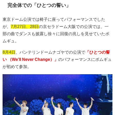
完全体での「ひとつの誓い」
東京ドーム公演では椅子に座ってパフォーマンスでした
が、
7月27日、28日
の京セラドーム大阪での公演では、一
部の曲でダンスも披露し徐々に回復の兆しを見せていたボ
ムギュ。
8月4日
、バンテリンドームナゴヤでの公演で
「ひとつの誓
い （We’ll Never Change）」
のパフォーマンスにボムギュ
が初めて参加。