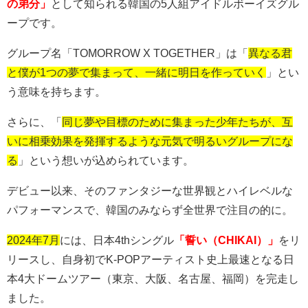
の弟分」
として知られる韓国の
5
人組アイドルボーイズグル
ープです。
グループ名「
TOMORROW X TOGETHER
」は「
異なる君
と僕が1つの夢で集まって、一緒に明日を作っていく
」とい
う意味を持ちます。
さらに、「
同じ夢や目標のために集まった少年たちが、互
いに相乗効果を発揮するような元気で明るいグループにな
る
」という想いが込められています。
デビュー以来、そのファンタジーな世界観とハイレベルな
パフォーマンスで、韓国のみならず全世界で注目の的に。
2024年7月
には、日本
4th
シングル
「誓い（CHIKAI）」
をリ
リースし、自身初で
K-POP
アーティスト史上最速となる日
本
4
大ドームツアー（東京、大阪、名古屋、福岡）を完走し
ました。