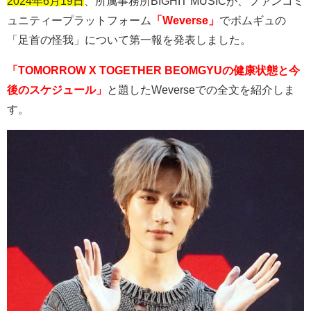
2024年6月19日
、所属事務所
BIGHIT MUSIC
が、ファンコミ
ュニティープラットフォーム
「Weverse」
でボムギュの
「足首の怪我」について第一報を発表しました。
「TOMORROW X TOGETHER BEOMGYUの健康状態と今
後のスケジュール」
と題した
Weverse
での全文を紹介しま
す。