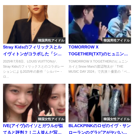
韓国男性アイドル
韓国男性アイドル
Stray Kidsのフィリックスとル
TOMORROW X
イヴィトンがコラボした「シル
TOGETHER(TXT)のヒュニンカ
バー・ロックイット」とは？
イとSnowmanの渡辺翔太がコラ
2025年7月8日、LOUIS VUITTONが、
TOMORROW X TOGETHERのヒュニン
Stray Kidsのフィリックスとのコラボレー
カイとSnow Manの渡辺翔太が「THE
ボ！歌ったベテルギウスについ
ションによる2025年の新作「シルバー・
MUSIC DAY 2024」で共演！優里の「ベ...
ても紹介！
ロ...
韓国女性アイドル
韓国女性アイドル
IVE(アイヴ)のイソとガウルが似
BLACKPINKのロゼのイヴ・サン
てると評判？！二人並んだ写真
ローランのグラビアがヤバい！