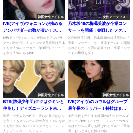
韓国女性アイドル
女性アーティスト
IVE(アイヴ)ウォニョンが務める
乃木坂46の梅澤美波が卒業コン
アンバサダーの数が凄い！スキ
サートを開催！参戦したファン
ンケア美容液は日本でも大人気
の反応は？
IVE(アイヴ)ウォニョンが務めるアンバサ
2026年5月21日、乃木坂46の梅澤美波の「
ダーの数が凄い！スキンケア美容液は日本
卒業コンサート」が、東京ドームにて開催
のメーカー！
でも大人気のメーカー！第4世代でトップ
されました。今回の記事では、卒業コンサ
を争う人気のあるIVE...
ートの模様をダイ...
韓国男性アイドル
韓国女性アイドル
BTS(防弾少年団)グクはジミンと
IVE(アイヴ)のガウルはグループ
仲良し！ディズニーランド来園
最年長のラッパー！特技はまさ
やマニラ事件の情報も！
かの合気道？！
世界中で大人気のBTS！彼らの魅力はなん
第四世代を牽引する韓国の6人組ガールズ
と言ってもメンバーの仲の良さ！そのなか
グループIVE（アイヴ）！メンバーのガウ
でも特に仲の良いジョングクとジミン。2
ルはガウル先輩とも呼ばれるグループ最年
人がプライベートでディズ...
長！おっとりした性格の持...