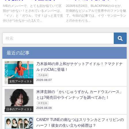
を見てもビックリ！
ファンの反応は？
IVEのメンバーで、とても顔が似ていて区
2026年6月24日、BLACKPINKのロゼが、
別がつかない！とされているメンバーは、
圧倒的なビジュアルで世界中のファンを魅
「イソ」と「ガウル」です！ぱっと見で見
了。今回の記事では、イヴ・サンローラン
分けがつかなかった2人で...
とのかかわりも...
最近の記事
乃木坂46の井上和がナゲットアイドル！？マクドナ
ルドのCMに登場！
乃木坂46
2026.08.07
女性アーティスト
米津玄師の「かいじゅうずかん カードウエハース」
とは?発売日やラインナップを調べてみた！
米津玄師
2026.08.06
日本のアーティスト
CANDY TUNEの南なつはスリランカとフィリピンの
ハーフ！彼女の生い立ちや経歴は？