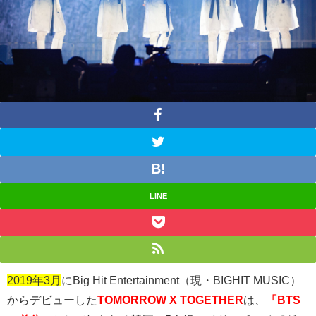
LINE
2019年3月
にBig Hit Entertainment（現・
BIGHIT MUSIC
）
からデビューした
TOMORROW X TOGETHER
は、
「BTS