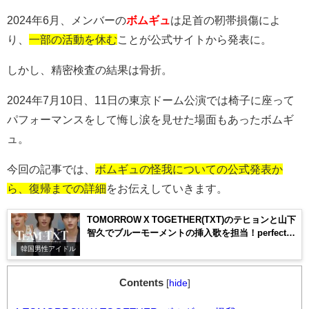
2024
年
6
月、メンバーの
ボムギュ
は足首の靭帯損傷によ
り、
一部の活動を休む
ことが公式サイトから発表に。
しかし、精密検査の結果は骨折。
2024年7月10日、11日の東京ドーム公演では椅子に座って
パフォーマンスをして悔し涙を見せた場面もあったボムギ
ュ。
今回の記事では、
ボムギュの怪我についての公式発表か
ら、復帰までの詳細
をお伝えしていきます。
TOMORROW X TOGETHER(TXT)のテヒョンと山下
智久でブルーモーメントの挿入歌を担当！perfect
stormはどんな曲？
韓国男性アイドル
Contents
[
hide
]