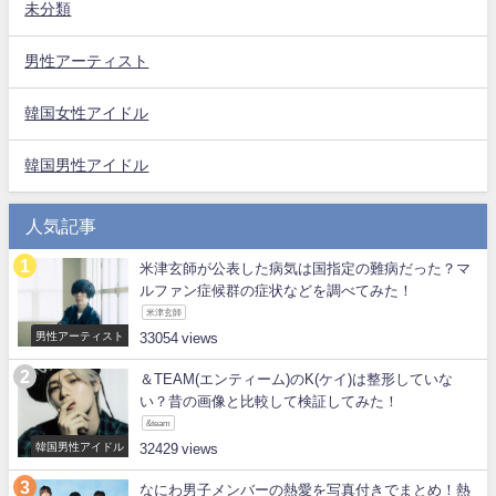
未分類
男性アーティスト
韓国女性アイドル
韓国男性アイドル
人気記事
米津玄師が公表した病気は国指定の難病だった？マ
ルファン症候群の症状などを調べてみた！
米津玄師
男性アーティスト
33054
＆TEAM(エンティーム)のK(ケイ)は整形していな
い？昔の画像と比較して検証してみた！
&team
韓国男性アイドル
32429
なにわ男子メンバーの熱愛を写真付きでまとめ！熱