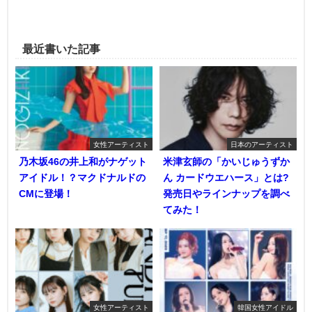
最近書いた記事
女性アーティスト
日本のアーティスト
乃木坂46の井上和がナゲット
米津玄師の「かいじゅうずか
アイドル！？マクドナルドの
ん カードウエハース」とは?
CMに登場！
発売日やラインナップを調べ
てみた！
女性アーティスト
韓国女性アイドル