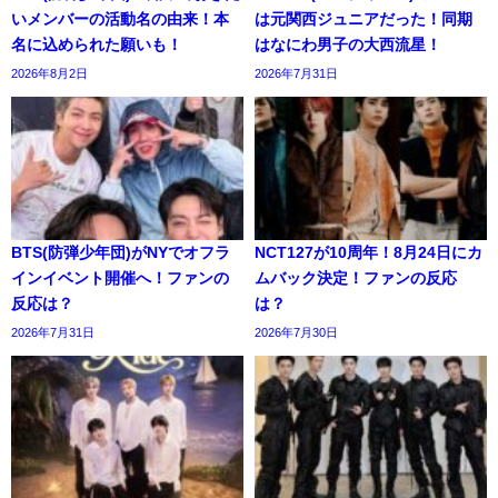
いメンバーの活動名の由来！本
は元関西ジュニアだった！同期
名に込められた願いも！
はなにわ男子の大西流星！
2026年8月2日
2026年7月31日
BTS(防弾少年団)がNYでオフラ
NCT127が10周年！8月24日にカ
インイベント開催へ！ファンの
ムバック決定！ファンの反応
反応は？
は？
2026年7月31日
2026年7月30日