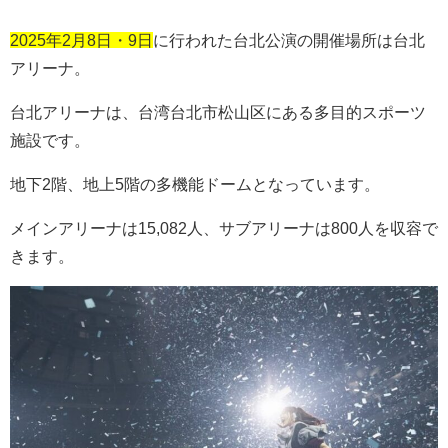
2025年2月8日・9日
に行われた台北公演の開催場所は台北
アリーナ。
台北アリーナは、台湾台北市松山区にある多目的スポーツ
施設です。
地下
2
階、地上
5
階の多機能ドームとなっています。
メインアリーナは
15,082
人、サブアリーナは
800
人を収容で
きます。