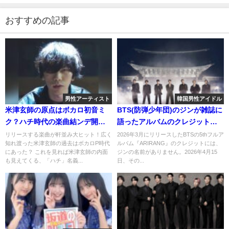
おすすめの記事
男性アーティスト
韓国男性アイドル
米津玄師の原点はボカロ初音ミ
BTS(防弾少年団)のジンが雑誌に
ク？ハチ時代の楽曲結ンデ開イ
語ったアルバムのクレジットに
テ羅刹ト骸やパンダヒーローな
名前がない理由とは？
リリースする楽曲が軒並み大ヒット！広く
2026年3月にリリースしたBTSの5thフルア
知れ渡った米津玄師の過去はボカロP時代
ルバム『ARIRANG』のクレジットには、
どについて考察！
にあった？ これを見れば米津玄師の内面
ジンの名前がありません。2026年4月15
も見えてくる、「ハチ」名義...
日、その...