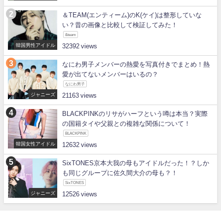
＆TEAM(エンティーム)のK(ケイ)は整形していな
い？昔の画像と比較して検証してみた！
&team
韓国男性アイドル
32392
なにわ男子メンバーの熱愛を写真付きでまとめ！熱
愛が出てないメンバーはいるの？
なにわ男子
ジャニーズ
21163
BLACKPINKのリサがハーフという噂は本当？実際
の国籍タイや父親との複雑な関係について！
BLACKPINK
韓国女性アイドル
12632
SixTONES京本大我の母もアイドルだった！？しか
も同じグループに佐久間大介の母も？！
SixTONES
ジャニーズ
12526