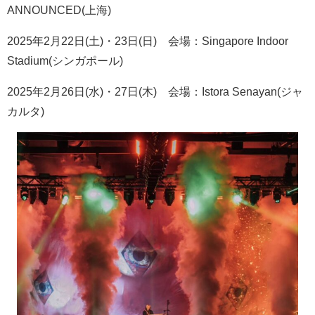
ANNOUNCED(
上海
)
2025
年
2
月
22
日
(
土
)
・
23
日
(
日
)
会場：
Singapore Indoor
Stadium(
シンガポール
)
2025
年
2
月
26
日
(
水
)
・
27
日
(
木
)
会場：
Istora Senayan(
ジャ
カルタ
)