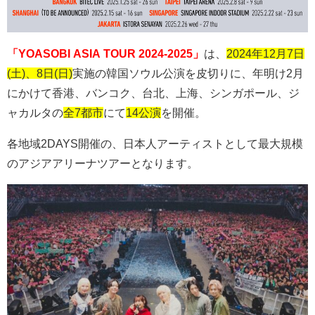
「YOASOBI ASIA TOUR 2024-2025」
は、
2024年12月7日
(土)、8日(日)
実施の韓国ソウル公演を皮切りに、年明け
2
月
にかけて香港、バンコク、台北、上海、シンガポール、ジ
ャカルタの
全7都市
にて
14公演
を開催。
各地域
2DAYS
開催の、日本人アーティストとして最大規模
のアジアアリーナツアーとなります。