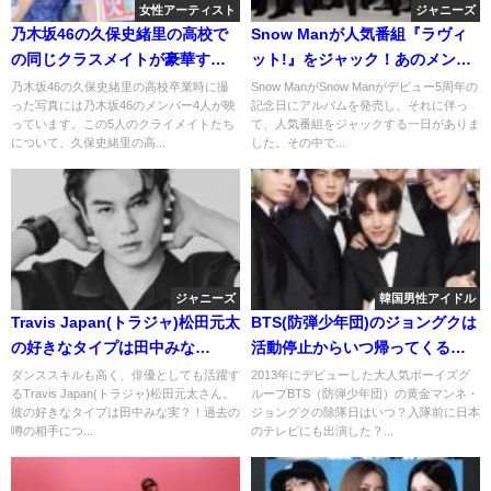
女性アーティスト
ジャニーズ
乃木坂46の久保史緒里の高校で
Snow Manが人気番組『ラヴィ
の同じクラスメイトが豪華す
ット!』をジャック！あのメンバ
ぎ！遠藤さくらや賀喜遥香も一
ーの一言がSNSで話題に？
乃木坂46の久保史緒里の高校卒業時に撮
Snow ManがSnow Manがデビュー5周年の
った写真には乃木坂46のメンバー4人が映
記念日にアルバムを発売し、それに伴っ
緒だった？
っています。この5人のクライメイトたち
て、人気番組をジャックする一日がありま
について、久保史緒里の高...
した。その中で...
ジャニーズ
韓国男性アイドル
Travis Japan(トラジャ)松田元太
BTS(防弾少年団)のジョングクは
の好きなタイプは田中みな
活動停止からいつ帰ってくる？
実？！過去の噂の相手について
いよいよ迫る除隊日に密着！
ダンススキルも高く、俳優としても活躍す
2013年にデビューした大人気ボーイズグ
るTravis Japan(トラジャ)松田元太さん。
ループBTS（防弾少年団）の黄金マンネ・
も！
彼の好きなタイプは田中みな実？！過去の
ジョングクの除隊日はいつ？入隊前に日本
噂の相手につ...
のテレビにも出演した？...