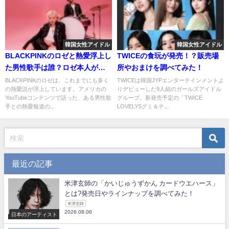
韓国女性アイドル
韓国女性アイドル
BLACKPINKのロゼと熱愛浮上し
TWICEの食玩が発売！？販売場
た男性歌手は誰？ロゼ本人が語
所やおまけを調べてみた！
った真相とは？
BLACKPINKのロゼは、これまでにも多く
TWICEは韓国JYPエンターテインメントよ
の熱愛説が浮上しています。アメリカの
りデビューした9人組のガールズアイドル
YouTubeコンテンツで語った、ある男性歌
グループ。新発売予定の「TWICE
手との熱愛報道の...
LOVELYSグミ＆チ...
最近の記事
米津玄師の「かいじゅうずかん カードウエハース」
とは?発売日やラインナップを調べてみた！
米津玄師
2026.08.06
日本のアーティスト