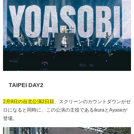
TAIPEI DAY2
2月9日の台北公演2日目
、スクリーンのカウントダウンがゼ
ロになると同時に、この公演の主役である
ikura
と
Ayase
が
登場。