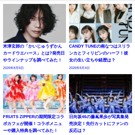
米津玄師の「かいじゅうずかん
CANDY TUNEの南なつはスリラ
カードウエハース」とは?発売日
ンカとフィリピンのハーフ！彼
やラインナップを調べてみた！
女の生い立ちや経歴は？
2026年8月6日
2026年8月4日
FRUITS ZIPPERの期間限定コラ
日向坂46の藤嶌果歩が写真集発
ボカフェが開催！コラボメニュ
売決定！先行カットにファンの
ーや購入特典を調べてみた！
反応は？