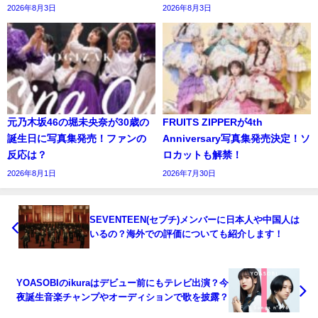
2026年8月3日
2026年8月3日
元乃木坂46の堀未央奈が30歳の
FRUITS ZIPPERが4th
誕生日に写真集発売！ファンの
Anniversary写真集発売決定！ソ
反応は？
ロカットも解禁！
2026年8月1日
2026年7月30日
SEVENTEEN(セブチ)メンバーに日本人や中国人は
いるの？海外での評価についても紹介します！
YOASOBIのikuraはデビュー前にもテレビ出演？今
夜誕生音楽チャンプやオーディションで歌を披露？