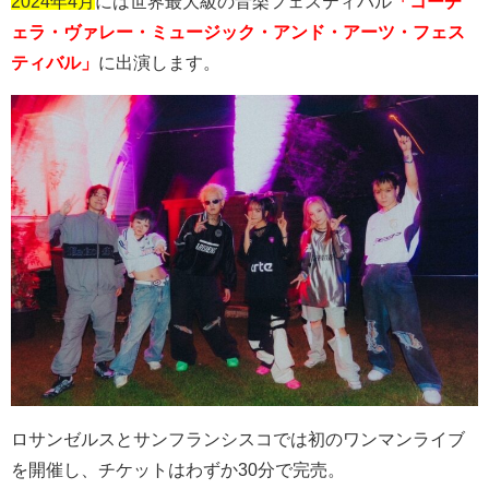
2024年4月
には世界最大級の音楽フェスティバル
「コーチ
ェラ・ヴァレー・ミュージック・アンド・アーツ・フェス
ティバル」
に出演します。
ロサンゼルスとサンフランシスコでは初のワンマンライブ
を開催し、チケットはわずか
30
分で完売。