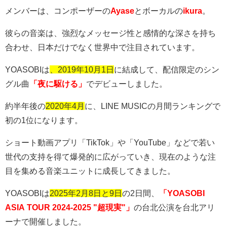
メンバーは、コンポーザーの
Ayase
とボーカルの
ikura
。
彼らの音楽は、強烈なメッセージ性と感情的な深さを持ち
合わせ、日本だけでなく世界中で注目されています。
YOASOBI
は
、2019年10月1日
に結成して、配信限定のシン
グル曲
「夜に駆ける」
でデビューしました。
約半年後の
2020年4月
に、
LINE MUSIC
の月間ランキングで
初の
1
位になります。
ショート動画アプリ「
TikTok
」や「
YouTube
」などで若い
世代の支持を得て爆発的に広がっていき、現在のような注
目を集める音楽ユニットに成長してきました。
YOASOBI
は
2025年2月8日と9日
の
2
日間、
「YOASOBI
ASIA TOUR 2024-2025 "超現実"」
の台北公演を台北アリ
ーナで開催しました。