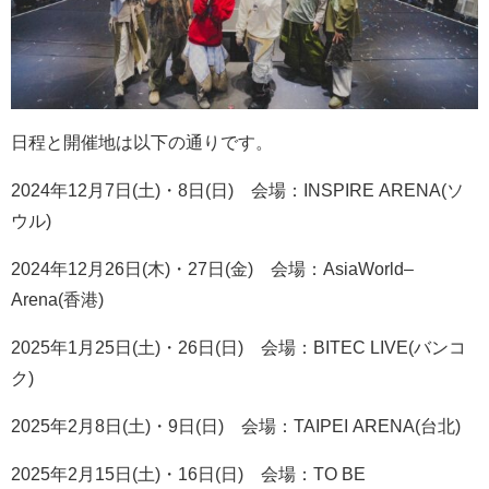
日程と開催地は以下の通りです。
2024
年
12
月
7
日
(
土
)
・
8
日
(
日
)
会場：
INSPIRE ARENA(
ソ
ウル
)
2024
年
12
月
26
日
(
木
)
・
27
日
(
金
)
会場：
AsiaWorld–
Arena(
香港
)
2025
年
1
月
25
日
(
土
)
・
26
日
(
日
)
会場：
BITEC LIVE(
バンコ
ク
)
2025
年
2
月
8
日
(
土
)
・
9
日
(
日
)
会場：
TAIPEI ARENA(
台北
)
2025
年
2
月
15
日
(
土
)
・
16
日
(
日
)
会場：
TO BE