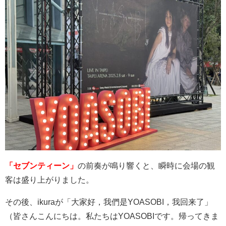
「セブンティーン」
の前奏が鳴り響くと、瞬時に会場の観
客は盛り上がりました。
その後、
ikura
が「大家好，我們是
YOASOBI
，我回来了」
（皆さんこんにちは。私たちは
YOASOBI
です。帰ってきま