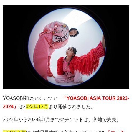
YOASOBI
初のアジアツアー
「YOASOBI ASIA TOUR 2023-
2024」
は
2
023
年12月
より開催されました。
2023
年から
2024
年
1
月までのチケットは、各地で完売。