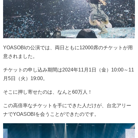
YOASOBI
の公演では、両日ともに
12000
席のチケットが用
意されました。
チケットの申し込み期間は
2024
年
11
月
1
日（金）
10:00
～
11
月
5
日（火）
19:00
。
そこに押し寄せたのは、なんと
60
万人！
この高倍率なチケットを手にできた人だけが、台北アリー
ナでYOASOBIを会うことができたのです。