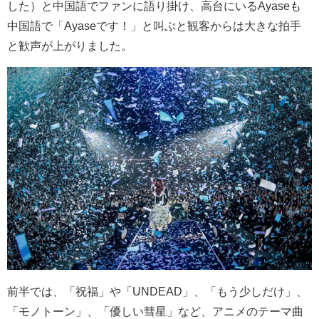
した）と中国語でファンに語り掛け、高台にいる
Ayase
も
中国語で「
Ayase
です！」と叫ぶと観客からは大きな拍手
と歓声が上がりました。
前半では、「祝福」や「
UNDEAD
」、「もう少しだけ」、
「モノトーン」、「優しい彗星」など、アニメのテーマ曲