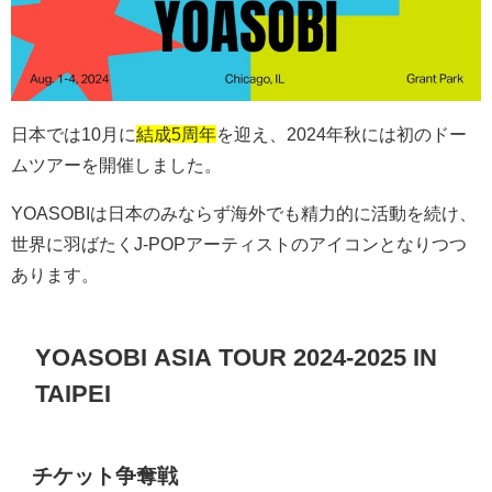
日本では
10
月に
結成5周年
を迎え、
2024
年秋には初のドー
ムツアーを開催しました。
YOASOBI
は日本のみならず海外でも精力的に活動を続け、
世界に羽ばたく
J-POP
アーティストのアイコンとなりつつ
あります。
YOASOBI
ASIA TOUR 2024-2025 IN
TAIPEI
チケット争奪戦