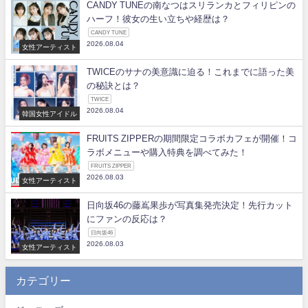
CANDY TUNEの南なつはスリランカとフィリピンの
ハーフ！彼女の生い立ちや経歴は？
CANDY TUNE
2026.08.04
女性アーティスト
TWICEのサナの美意識に迫る！これまでに語った美
の秘訣とは？
TWICE
2026.08.04
韓国女性アイドル
FRUITS ZIPPERの期間限定コラボカフェが開催！コ
ラボメニューや購入特典を調べてみた！
FRUITS ZIPPER
2026.08.03
女性アーティスト
日向坂46の藤嶌果歩が写真集発売決定！先行カット
にファンの反応は？
日向坂46
2026.08.03
女性アーティスト
カテゴリー