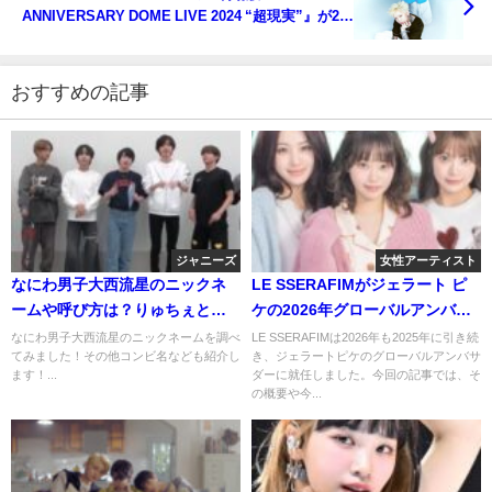
ANNIVERSARY DOME LIVE 2024 “超現実”』が2月
21日から公開、国内と韓国・香港・台湾” 3つの国・
地域の56劇場で公開される！
おすすめの記事
ジャニーズ
女性アーティスト
なにわ男子大西流星のニックネ
LE SSERAFIMがジェラート ピ
ームや呼び方は？りゅちぇと大
ケの2026年グローバルアンバサ
西プロ以外にもいろいろと！
ダーに！気になる活動内容は？
なにわ男子大西流星のニックネームを調べ
LE SSERAFIMは2026年も2025年に引き続
てみました！その他コンビ名なども紹介し
き、ジェラートピケのグローバルアンバサ
ます！...
ダーに就任しました。今回の記事では、そ
の概要や今...