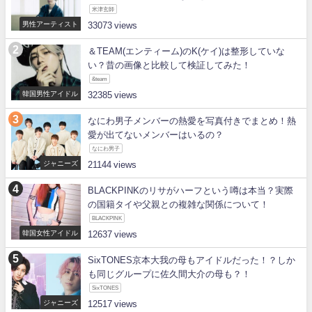
米津玄師
男性アーティスト
33073
＆TEAM(エンティーム)のK(ケイ)は整形していな
い？昔の画像と比較して検証してみた！
&team
韓国男性アイドル
32385
なにわ男子メンバーの熱愛を写真付きでまとめ！熱
愛が出てないメンバーはいるの？
なにわ男子
ジャニーズ
21144
BLACKPINKのリサがハーフという噂は本当？実際
の国籍タイや父親との複雑な関係について！
BLACKPINK
韓国女性アイドル
12637
SixTONES京本大我の母もアイドルだった！？しか
も同じグループに佐久間大介の母も？！
SixTONES
ジャニーズ
12517