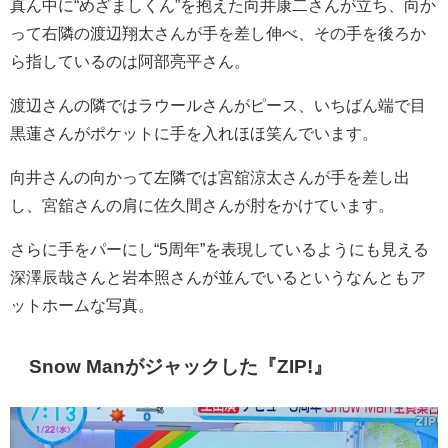
真ん中に“めざましくん”を抱えた向井康二さんが立ち、向か
って右隣の渡辺翔太さんが手を差し伸べ、その手を後ろか
ら指しているのは阿部亮平さん。
渡辺さんの隣ではラウールさんがピース、いちばん端で目
黒蓮さんがポケットに手を入れほほ笑んでいます。
向井さんの向かって左隣では宮舘涼太さんが手を差し出
し、宮舘さんの肩に佐久間さんが肘をかけています。
さらに手をパーにし“5周年”を表現しているようにも見える
深澤辰哉さん
と岩本照さんが並んでいるというなんともア
ットホームな写真。
Snow Manがジャックした『ZIP!』