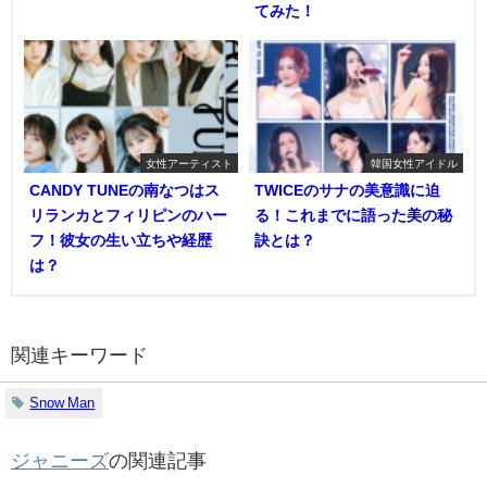
てみた！
女性アーティスト
韓国女性アイドル
CANDY TUNEの南なつはス
TWICEのサナの美意識に迫
リランカとフィリピンのハー
る！これまでに語った美の秘
フ！彼女の生い立ちや経歴
訣とは？
は？
関連キーワード
Snow Man
ジャニーズ
の関連記事