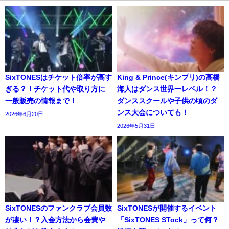
SixTONESはチケット倍率が高す
King & Prince(キンプリ)の髙橋
ぎる？！チケット代や取り方に
海人はダンス世界一レベル！？
一般販売の情報まで！
ダンススクールや子供の頃のダ
ンス大会についても！
2026年6月20日
2026年5月31日
SixTONESのファンクラブ会員数
SixTONESが開催するイベント
が凄い！？入会方法から会費や
「SixTONES STock」って何？