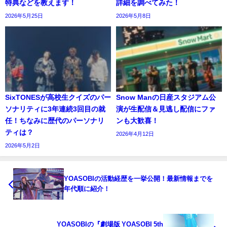
特典などを教えます！
詳細を調べてみた！
2026年5月25日
2026年5月8日
SixTONESが高校生クイズのパー
Snow Manの日産スタジアム公
ソナリティに3年連続3回目の就
演が生配信＆見逃し配信にファ
任！ちなみに歴代のパーソナリ
ンも大歓喜！
ティは？
2026年4月12日
2026年5月2日
YOASOBIの活動経歴を一挙公開！最新情報までを
年代順に紹介！
YOASOBIの『劇場版 YOASOBI 5th