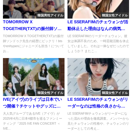
韓国男性アイドル
韓国女性アイドル
TOMORROW X
LE SSERAFIMのチェウォンが活
TOGETHER(TXT)の振付師ソン
動休止した理由はなんの病気だ
ドゥク先生の経歴にビックリ！
った？いつから復帰したの？
TOMORROW X TOGETHER(TXT)の振付
LE SSERAFIMのリーダーチェウォン。彼
師ソンドゥク先生の経歴にビックリ！bts
女は体調不良のため、一時芸能活動を休止
BTSやENHYPENにジャニーズも
やenhypenにジャニーズも担当！について
していました。それは一体なぜだったので
担当！
お...
しょうか？ またこ...
韓国女性アイドル
韓国女性アイドル
IVE(アイヴ)のライブは日本でい
LE SSERAFIMのチェウォンがリ
つ開催？チケットやグッズにつ
ーダーなのは性格の良さから？
いても紹介！
優しい努力家と評判！
大人気グループであるIVE（アイヴ）が
LE SSERAFIMチェウォンがリーダーにな
2025年4月に日本4都市を巡るファンミー
った流れや理由を徹底調査。メンバーから
ティング『2025 IVE FAN CONCERT ＜
見たチェウォンの性格や、チェウォンのリ
IVE...
ーダーとしての考え...