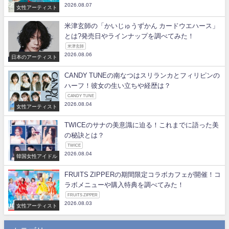
2026.08.07
女性アーティスト
米津玄師の「かいじゅうずかん カードウエハース」
とは?発売日やラインナップを調べてみた！
米津玄師
2026.08.06
日本のアーティスト
CANDY TUNEの南なつはスリランカとフィリピンの
ハーフ！彼女の生い立ちや経歴は？
CANDY TUNE
2026.08.04
女性アーティスト
TWICEのサナの美意識に迫る！これまでに語った美
の秘訣とは？
TWICE
2026.08.04
韓国女性アイドル
FRUITS ZIPPERの期間限定コラボカフェが開催！コ
ラボメニューや購入特典を調べてみた！
FRUITS ZIPPER
2026.08.03
女性アーティスト