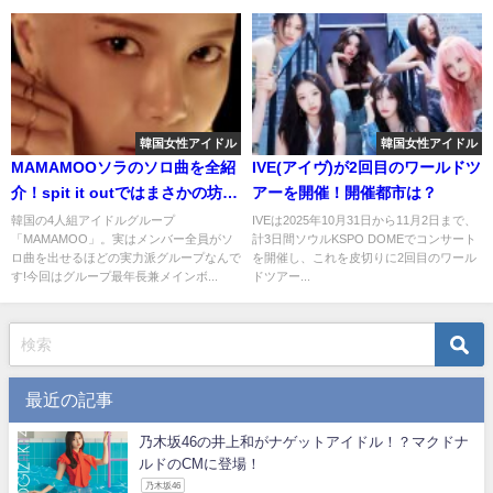
韓国女性アイドル
韓国女性アイドル
MAMAMOOソラのソロ曲を全紹
IVE(アイヴ)が2回目のワールドツ
介！spit it outではまさかの坊主
アーを開催！開催都市は？
に！？
韓国の4人組アイドルグループ
IVEは2025年10月31日から11月2日まで、
「MAMAMOO」。実はメンバー全員がソ
計3日間ソウルKSPO DOMEでコンサート
ロ曲を出せるほどの実力派グループなんで
を開催し、これを皮切りに2回目のワール
す!今回はグループ最年長兼メインボ...
ドツアー...
最近の記事
乃木坂46の井上和がナゲットアイドル！？マクドナ
ルドのCMに登場！
乃木坂46