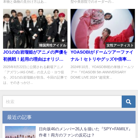
本物と偽物の見分け方はあ...
型や美容院でのオーダーの...
韓国男性アイドル
女性アーティスト
JO1の白岩瑠姫がアニメの声優を
YOASOBIがドームツアーファイ
初挑戦！起用の理由はオリジナ
ナル！セトリやグッズや倍率な
ル曲？
ど調べてみた
2025年8月22日に公開される劇場アニメ
2024年10月、YOASOBI初の単独ドームツ
「アズワン/AS ONE」の主人公・ヨウ役
アー『YOASOBI 5th ANNIVERSARY
を、JO1の白岩瑠姫が担当。今回の記事で
DOME LIVE 2024 “超現実...
は、そのきっかけ...
最近の記事
日向坂46のメンバー26人を描いた『SPY×FAMILY』
作者！両方のファンの反応は？