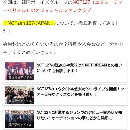
今回は、韓国ボーイズグループの
NCT127（エヌシーティ
ーイリチル）のオフィシャルファンクラブ
『NCTzen 127-JAPAN』
について、徹底調査してみまし
た！
会員数はどのくらいいるのか？特典や入会費など、分かり
やすくまとめていきます。
NCT 127の読み方や意味は？NCT DREAMとの違い
についても解説します！
韓国男性アイドル
NCT127のユウタ(中本悠太)がソロライブを開催！ツ
アー日程やグッズなどを振り返り！
韓国男性アイドル
NCT127に所属するジョンウのデビュー前の話が知
りたい！オーディションの事などから詳細に！
韓国男性アイドル