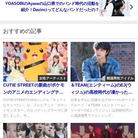
YOASOBIのAyaseの山口県でのバンド時代の活動を
紹介！Davinciってどんなバンドだったの？
おすすめの記事
女性アーティスト
韓国男性アイドル
CUTIE STREETの新曲がポケモ
＆TEAM(エンティーム)のEJ(ウ
ンのアニメのエンディングテー
ィジュ)の高校時代が凄かった！
マに！ジャケ写が可愛い！
フェンシングも強くて頭いいと
CUTIE STREETの3rdシングル『キュート
日本を中心に活躍するグローバルボーイズ
なキューたい』が、テレビアニメ「ポケッ
グループ『＆TEAM（エンティーム）』！
大評判！
トモンスター」のエンディングテーマに決
リーダーのEJ（ウィジュ）は高校時代か
定しました。今...
ら成績優秀でフェンシング...