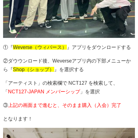
①『
Weverse（ウィバース）
』アプリをダウンロードする
②ダウウンロード後、Weverseアプリ内の下部メニューか
ら『
Shop（ショップ）
』を選択する
「アーティスト」の検索欄で NCT127 を検索して、
「
NCT127-JAPAN メンバーシップ
」を選択
③
上記の画面まで進むと、そのまま購入（入会）完了
となります！