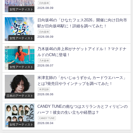
日向坂46
2026.08.09
女性アーティスト
日向坂46の「ひなたフェス2026」開催に向け日向市
駅が日向坂46駅に！詳細を調べてみた！
日向坂46
2026.08.09
女性アーティスト
乃木坂46の井上和がナゲットアイドル！？マクドナ
ルドのCMに登場！
乃木坂46
2026.08.07
女性アーティスト
米津玄師の「かいじゅうずかん カードウエハース」
とは?発売日やラインナップを調べてみた！
米津玄師
2026.08.06
日本のアーティスト
CANDY TUNEの南なつはスリランカとフィリピンの
ハーフ！彼女の生い立ちや経歴は？
CANDY TUNE
2026.08.04
女性アーティスト