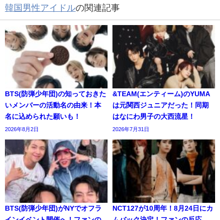
韓国男性アイドル
の関連記事
BTS(防弾少年団)の知っておきた
&TEAM(エンティーム)のYUMA
いメンバーの活動名の由来！本
は元関西ジュニアだった！同期
名に込められた願いも！
はなにわ男子の大西流星！
2026年8月2日
2026年7月31日
BTS(防弾少年団)がNYでオフラ
NCT127が10周年！8月24日にカ
インイベント開催へ！ファンの
ムバック決定！ファンの反応