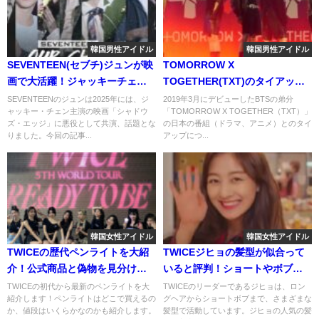
韓国男性アイドル
韓国男性アイドル
SEVENTEEN(セブチ)ジュンが映
TOMORROW X
画で大活躍！ジャッキーチェン
TOGETHER(TXT)のタイアップ
との共演で悪役に！
は意外な所と？ドラマやワール
SEVENTEENのジュンは2025年には、ジ
2019年3月にデビューしたBTSの弟分
ャッキー・チェン主演の映画「シャドウ
「TOMORROW X TOGETHER（TXT）」
ドトリガーブラッククローバー
ズ・エッジ」に悪役として共演、話題とな
の日本の番組（ドラマ、アニメ）とのタイ
などアニメ主題歌にも！
りました。今回の記事...
アップにつ...
韓国女性アイドル
韓国女性アイドル
TWICEの歴代ペンライトを大紹
TWICEジヒョの髪型が似合って
介！公式商品と偽物を見分ける
いると評判！ショートやボブな
方法とは？
どオーダー方法と一緒に紹介！
TWICEの初代から最新のペンライトを大
TWICEのリーダーであるジヒョは、ロン
紹介します！ペンライトはどこで買えるの
グヘアからショートボブまで、さまざまな
か、値段はいくらかなのかも紹介します。
髪型で活動しています。ジヒョの人気の髪