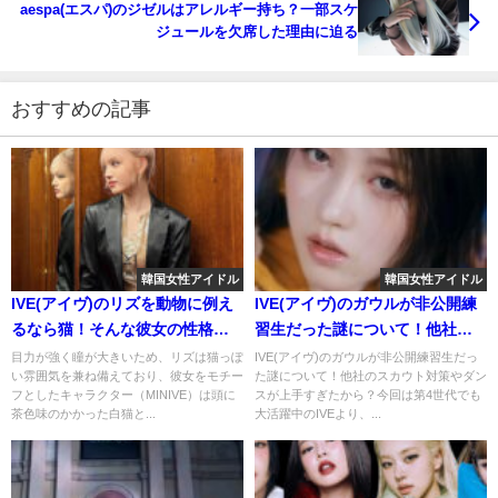
aespa(エスパ)のジゼルはアレルギー持ち？一部スケ
ジュールを欠席した理由に迫る
おすすめの記事
韓国女性アイドル
韓国女性アイドル
IVE(アイヴ)のリズを動物に例え
IVE(アイヴ)のガウルが非公開練
るなら猫！そんな彼女の性格や
習生だった謎について！他社の
行動についてまとめてみる！
スカウト対策やダンスが上手す
目力が強く瞳が大きいため、リズは猫っぽ
IVE(アイヴ)のガウルが非公開練習生だっ
い雰囲気を兼ね備えており、彼女をモチー
た謎について！他社のスカウト対策やダン
ぎたから？
フとしたキャラクター（MINIVE）は頭に
スが上手すぎたから？今回は第4世代でも
茶色味のかかった白猫と...
大活躍中のIVEより、...