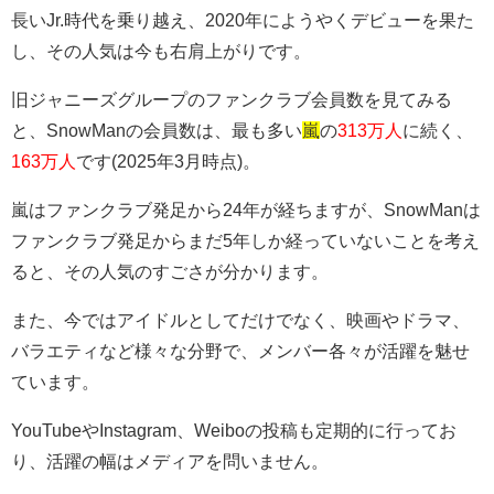
長いJr.時代を乗り越え、2020年にようやくデビューを果た
し、その人気は今も右肩上がりです。
旧ジャニーズグループのファンクラブ会員数を見てみる
と、SnowManの会員数は、最も多い
嵐
の
313万人
に続く、
163万人
です(2025年3月時点)。
嵐はファンクラブ発足から24年が経ちますが、SnowManは
ファンクラブ発足からまだ5年しか経っていないことを考え
ると、その人気のすごさが分かります。
また、今ではアイドルとしてだけでなく、映画やドラマ、
バラエティなど様々な分野で、メンバー各々が活躍を魅せ
ています。
YouTubeやInstagram、Weiboの投稿も定期的に行ってお
り、活躍の幅はメディアを問いません。