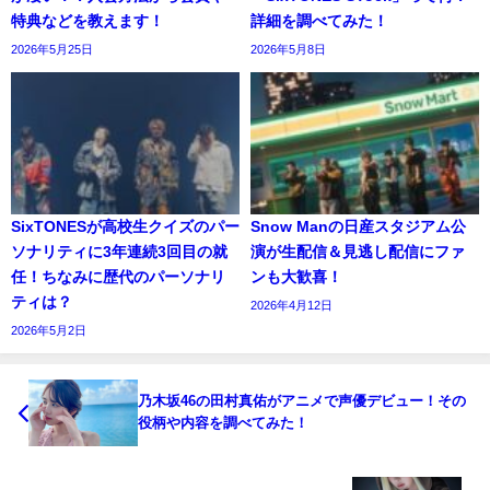
特典などを教えます！
詳細を調べてみた！
2026年5月25日
2026年5月8日
SixTONESが高校生クイズのパー
Snow Manの日産スタジアム公
ソナリティに3年連続3回目の就
演が生配信＆見逃し配信にファ
任！ちなみに歴代のパーソナリ
ンも大歓喜！
ティは？
2026年4月12日
2026年5月2日
乃木坂46の田村真佑がアニメで声優デビュー！その
役柄や内容を調べてみた！