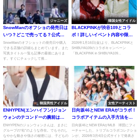
ジャニーズ
韓国女性アイドル
SnowManのオフショの発売日は
BLACKPINKが渋谷109とコラ
いつ？どこで売ってる？公式写
ボ！詳しいイベント内容や限定
真一覧もまとめました！
アイテムは？
SnowManのオフショットの発売日や購入
2026年1月16日(金)より、BLACKPINKと
できる店舗の詳細もまとめています。また
SHIBUYA109のコラボキャンペーン
写真タイトル一覧も記事の最後にありま
「BLACKPINK in SHIBUYA109...
す。すぐにチェックして推...
韓国男性アイドル
女性アーティスト
ENHYPEN(エンハイフン)ジョン
日向坂46とNEW ERAがコラボ！
ウォンのテコンドーの腕前は何
コラボアイテムの入手方法を調
段？小さい頃から凄かった！？
べてみた！
ENHYPENのジョンウォンさんは、まさに
日向坂46とNEW ERAがMLB™球団にフィ
グループの“柱”のような存在。でもそのし
ーチャーした、トリプルコラボコレクショ
なやかな動きや強さの秘密には、子どもの
ンが、2026年3月4日公式サイトで発表さ