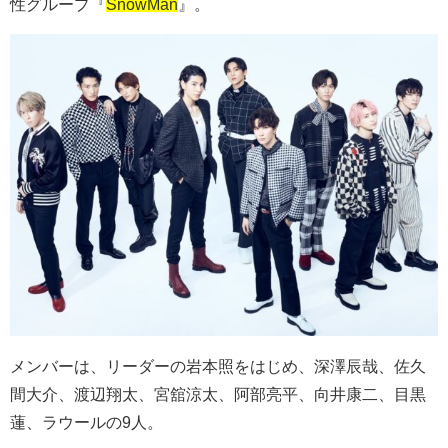
性グループ『
SnowMan
』。
メンバーは、リーダーの岩本照をはじめ、深澤辰哉、佐久
間大介、渡辺翔太、宮舘涼太、阿部亮平、向井康二、目黒
蓮、ラウールの9人。