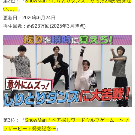
第2位：『
SnowMan「しりとりダンス」たった2周が出来な
い…。
』
更新日：2020年6月24日
再生回数：約923万回(2025年3月時点)
第3位：『
SnowMan「ペア探しワードウルフゲーム」〜ブ
ラザービート発売記念〜
』