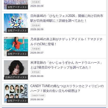
日向坂46
2026.08.09
女性アーティスト
日向坂46の「ひなたフェス2026」開催に向け日向市
駅が日向坂46駅に！詳細を調べてみた！
日向坂46
2026.08.09
女性アーティスト
乃木坂46の井上和がナゲットアイドル！？マクドナ
ルドのCMに登場！
乃木坂46
2026.08.07
女性アーティスト
米津玄師の「かいじゅうずかん カードウエハース」
とは?発売日やラインナップを調べてみた！
米津玄師
2026.08.06
日本のアーティスト
CANDY TUNEの南なつはスリランカとフィリピンの
ハーフ！彼女の生い立ちや経歴は？
CANDY TUNE
2026.08.04
女性アーティスト