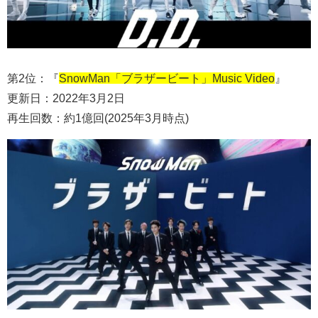
第2位：『
SnowMan「ブラザービート」Music Video
』
更新日：2022年3月2日
再生回数：約1億回(2025年3月時点)