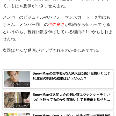
て、もはや想像がつきませんよね。
メンバーのビジュアルやパフォーマンス力、トーク力はも
ちろん、メンバー同士の
仲の良さ
が動画から伝わってくる
というのも、視聴回数を伸ばしている理由の1つかもしれま
せんね。
次回はどんな動画がアップされるのか楽しみですね。
Snow Manの岩本照がSASUKEに懸ける想いとは？
10度目の挑戦の結果はどうだった？
ジャニーズ
Snow Man佐久間大介の飼い猫はツナとシャチ！い
つから飼ってるのかや猫吸いしてる映像も見せちゃ
います！
ジャニーズ
Snow Manのそれスノダンス対決で完コピ歴代MVP