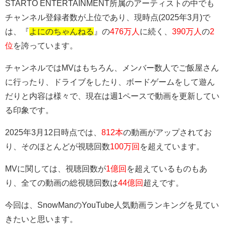
STARTO ENTERTAINMENT所属のアーティストの中でも
チャンネル登録者数が上位であり、現時点(2025年3月)で
は、『
よにのちゃんねる
』の
476万人
に続く、
390万人
の
2
位
を誇っています。
チャンネルではMVはもちろん、メンバー数人でご飯屋さん
に行ったり、ドライブをしたり、ボードゲームをして遊ん
だりと内容は様々で、現在は週1ペースで動画を更新してい
る印象です。
2025年3月12日時点では、
812本
の動画がアップされてお
り、そのほとんどが視聴回数
100万回
を超えています。
MVに関しては、視聴回数が
1億回
を超えているものもあ
り、全ての動画の総視聴回数は
44億回
超えです。
今回は、SnowManのYouTube人気動画ランキングを見てい
きたいと思います。