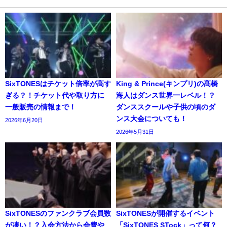
SixTONESはチケット倍率が高す
King & Prince(キンプリ)の髙橋
ぎる？！チケット代や取り方に
海人はダンス世界一レベル！？
一般販売の情報まで！
ダンススクールや子供の頃のダ
ンス大会についても！
2026年6月20日
2026年5月31日
SixTONESのファンクラブ会員数
SixTONESが開催するイベント
が凄い！？入会方法から会費や
「SixTONES STock」って何？