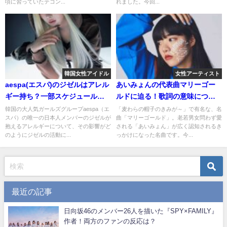
頃に習っていたテコン...
れました。今回...
韓国女性アイドル
女性アーティスト
aespa(エスパ)のジゼルはアレル
あいみょんの代表曲マリーゴー
ギー持ち？一部スケジュールを
ルドに迫る！歌詞の意味につい
欠席した理由に迫る
て考察してみた！
韓国の大人気ガールズグループaespa（エ
「麦わらの帽子のきみが～」で有名な、名
スパ）の唯一の日本人メンバーのジゼルが
曲「マリーゴールド」。老若男女問わず愛
抱えるアレルギーについて、その影響がど
される「あいみょん」が広く認知されるき
のようにジゼルの活動に...
っかけになった名曲です。今...
最近の記事
日向坂46のメンバー26人を描いた『SPY×FAMILY』
作者！両方のファンの反応は？