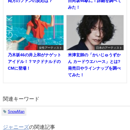
両方のファンの反応は？
日向坂46駅に！詳細を調べて
みた！
女性アーティスト
日本のアーティスト
乃木坂46の井上和がナゲット
米津玄師の「かいじゅうずか
アイドル！？マクドナルドの
ん カードウエハース」とは?
CMに登場！
発売日やラインナップを調べ
てみた！
関連キーワード
SnowMan
ジャニーズ
の関連記事