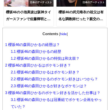
日本のアーティスト
日本のアーティスト
櫻坂46の小池美波は阪神タイ
櫻坂46の武元唯衣の祖父は有
ガースファンで佐藤輝明とは
名な調教師だった？親交のあ
中学の同級生で隣の席だっ
る福永祐一調教師との関係な
た！
ど調べてみた
Contents
[
hide
]
1
櫻坂46の森田ひかるの経歴は？
1.1
櫻坂46の森田ひかるの経歴
1.2
櫻坂46の森田ひかるの特技は和太鼓？
2
櫻坂46の森田ひかるはポケモン好き？
2.1
櫻坂46の森田ひかるはポケモン好き？
2.2
櫻坂46の森田ひかるのポケモン好きはいつから？
2.3
櫻坂46の森田ひかるが好きなポケモンは？
3
櫻坂46の森田ひかるのポケモン好きを活かした仕事は？
3.1
櫻坂46の森田ひかるは冠番組でポケモン企画をやっ
ていた？