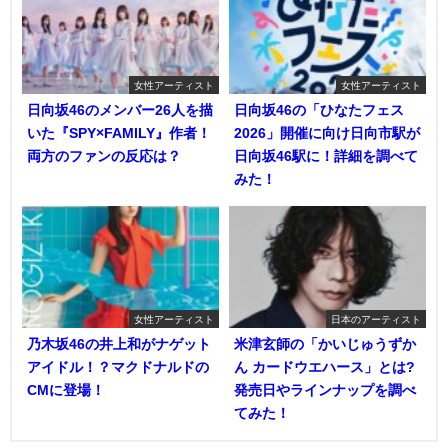
女性アーティスト
女性アーティスト
日向坂46のメンバー26人を描
日向坂46の「ひなたフェス
いた『SPY×FAMILY』作者！
2026」開催に向け日向市駅が
両方のファンの反応は？
日向坂46駅に！詳細を調べて
みた！
女性アーティスト
日本のアーティスト
乃木坂46の井上和がナゲット
米津玄師の「かいじゅうずか
アイドル！？マクドナルドの
ん カードウエハース」とは?
CMに登場！
発売日やラインナップを調べ
てみた！