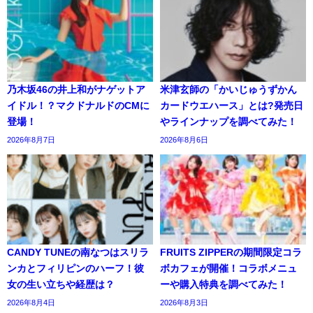
乃木坂46の井上和がナゲットア
米津玄師の「かいじゅうずかん
イドル！？マクドナルドのCMに
カードウエハース」とは?発売日
登場！
やラインナップを調べてみた！
2026年8月7日
2026年8月6日
CANDY TUNEの南なつはスリラ
FRUITS ZIPPERの期間限定コラ
ンカとフィリピンのハーフ！彼
ボカフェが開催！コラボメニュ
女の生い立ちや経歴は？
ーや購入特典を調べてみた！
2026年8月4日
2026年8月3日