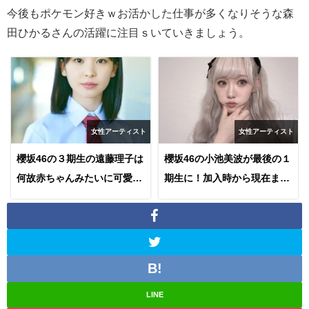
今後もポケモン好きｗお活かした仕事が多くなりそうな森
田ひかるさんの活躍に注目ｓいていきましょう。
女性アーティスト
女性アーティスト
櫻坂46の３期生の遠藤理子は
櫻坂46の小池美波が最後の１
何故赤ちゃんみたいに可愛い
期生に！加入時から現在まで
のか？生い立ちから現在まで
を調べてみた
追ってみた！
LINE