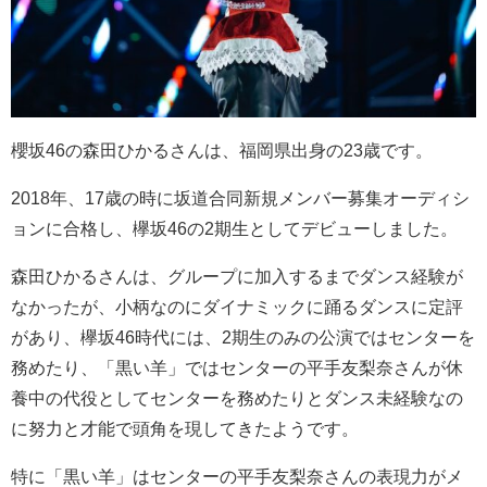
櫻坂46の森田ひかるさんは、福岡県出身の23歳です。
2018年、17歳の時に坂道合同新規メンバー募集オーディシ
ョンに合格し、欅坂46の2期生としてデビューしました。
森田ひかるさんは、グループに加入するまでダンス経験が
なかったが、小柄なのにダイナミックに踊るダンスに定評
があり、欅坂46時代には、2期生のみの公演ではセンターを
務めたり、「黒い羊」ではセンターの平手友梨奈さんが休
養中の代役としてセンターを務めたりとダンス未経験なの
に努力と才能で頭角を現してきたようです。
特に「黒い羊」はセンターの平手友梨奈さんの表現力がメ