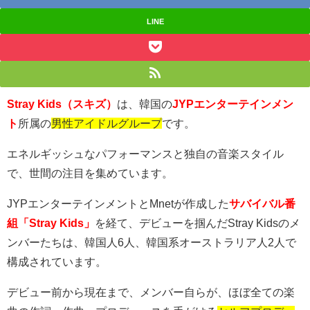
LINE
Stray Kids（スキズ）
は、韓国の
JYPエンターテインメン
ト
所属の
男性アイドルグループ
です。
エネルギッシュなパフォーマンスと独自の音楽スタイル
で、世間の注目を集めています。
JYP
エンターテインメントと
Mnet
が作成した
サバイバル番
組「
Stray Kids」
を経て
、デビューを掴んだ
Stray Kidsのメ
ンバーたちは、韓国人6人、韓国系オーストラリア人2人で
構成されています
。
デビュー前から現在まで、メンバー自らが、ほぼ全ての楽