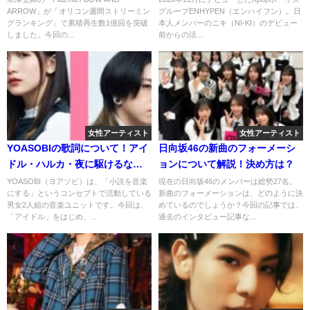
ARROW」が「オリコン週間ストリーミン
グループENHYPEN（エンハイフン）。日
累積再生1億回突破！他の15作
由に納得！
グランキング」で累積再生数1億回を突破
本人メンバーのニキ（NI-KI）のデビュー
は？
しました。今回の...
前からの活...
女性アーティスト
女性アーティスト
YOASOBIの歌詞について！アイ
日向坂46の新曲のフォーメーシ
ドル・ハルカ・夜に駆けるな
ョンについて解説！決め方は？
ど！
YOASOBI（ヨアソビ）は、「小説を音楽
現在の日向坂46のメンバーは総勢27名。
にする」というコンセプトで活動している
新曲のフォーメーションは、どのように決
男女2人組の音楽ユニットです。今回は、
めているのでしょうか？今回の記事では、
「アイドル」をはじめ、...
過去のインタビュー記事な...