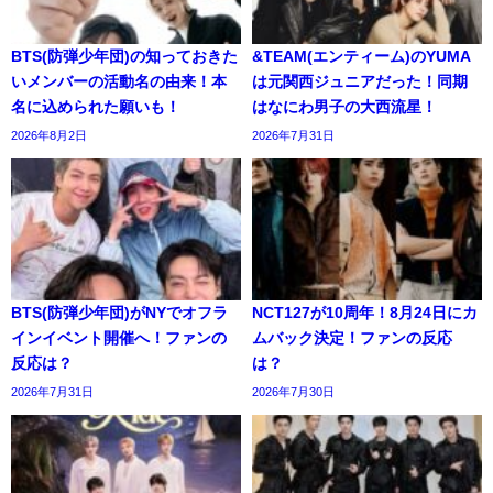
BTS(防弾少年団)の知っておきた
&TEAM(エンティーム)のYUMA
いメンバーの活動名の由来！本
は元関西ジュニアだった！同期
名に込められた願いも！
はなにわ男子の大西流星！
2026年8月2日
2026年7月31日
BTS(防弾少年団)がNYでオフラ
NCT127が10周年！8月24日にカ
インイベント開催へ！ファンの
ムバック決定！ファンの反応
反応は？
は？
2026年7月31日
2026年7月30日