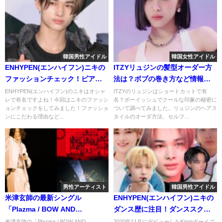
韓国男性アイドル
韓国女性アイドル
ENHYPEN(エンハイフン)ニキの
ITZYリュジンの髪型オーダー方
ファッションチェック！ピアス
法は？ボブの巻き方など情報を
やパーカー靴などを探し出して
まとめてみた！
ENHYPEN(エンハイフン)のニキはオシャ
ITZYのリュジンはショートカットで有
レで有名ですよね！今回はニキのファッシ
名？ボーイッシュでクールな印象の秘密に
みた！
ョンチェックをしてみました！ファッショ
ついて調べてみました。リュジンのヘアス
ンにこだわる理由など...
タイルのオーダ方法、セルフ...
男性アーティスト
韓国男性アイドル
米津玄師の最新シングル
ENHYPEN(エンハイフン)ニキの
「Plazma / BOW AND
ダンス歴に注目！ダンススクー
ARROW」のMVが通算16作目の
ル時代からレベチと言われる理
米津玄師の「Plazma / BOW AND
2020年11月にデビューしたKpopボーイズ