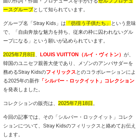
曲の作詞・作曲・プロデュースを手がける
セルフプロデュ
ースグループ
として知られています。
グループ名「
Stray Kids
」は
「彷徨う子供たち」
という意味
で、「自由奔放な魅力を持ち、従来の枠に囚われないグル
ープになる」という願いが込められています。
2025年7月8日
、
LOUIS VUITTON（ルイ・ヴィトン）
が、
韓国のユニセフ親善大使であり、メゾンのアンバサダーを
務める
Stray Kids
の
フィリックス
とのコラボレーションによ
る
2025
年の新作
「シルバー・ロックイット」コレクション
を発表しました。
コレクションの販売は、
2025年7月18日
。
今回の記事では、その「シルバー・ロックイット」コレク
ションについて、Stray Kidsのフィリックスと絡めてお伝え
します。