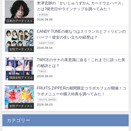
米津玄師の「かいじゅうずかん カードウエハース」
とは?発売日やラインナップを調べてみた！
米津玄師
2026.08.06
日本のアーティスト
CANDY TUNEの南なつはスリランカとフィリピンの
ハーフ！彼女の生い立ちや経歴は？
CANDY TUNE
2026.08.04
女性アーティスト
TWICEのサナの美意識に迫る！これまでに語った美
の秘訣とは？
TWICE
2026.08.04
韓国女性アイドル
FRUITS ZIPPERの期間限定コラボカフェが開催！コ
ラボメニューや購入特典を調べてみた！
FRUITS ZIPPER
2026.08.03
女性アーティスト
カテゴリー