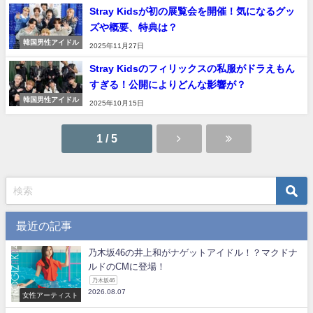
Stray Kidsが初の展覧会を開催！気になるグッ
ズや概要、特典は？
韓国男性アイドル
2025年11月27日
Stray Kidsのフィリックスの私服がドラえもん
すぎる！公開によりどんな影響が？
韓国男性アイドル
2025年10月15日
1 / 5
最近の記事
乃木坂46の井上和がナゲットアイドル！？マクドナ
ルドのCMに登場！
乃木坂46
2026.08.07
女性アーティスト