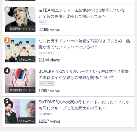
＆TEAM(エンティーム)のK(ケイ)は整形していな
い？昔の画像と比較して検証してみた！
&team
韓国男性アイドル
32385
なにわ男子メンバーの熱愛を写真付きでまとめ！熱
愛が出てないメンバーはいるの？
なにわ男子
ジャニーズ
21144
BLACKPINKのリサがハーフという噂は本当？実際
の国籍タイや父親との複雑な関係について！
BLACKPINK
韓国女性アイドル
12637
SixTONES京本大我の母もアイドルだった！？しか
も同じグループに佐久間大介の母も？！
SixTONES
ジャニーズ
12517