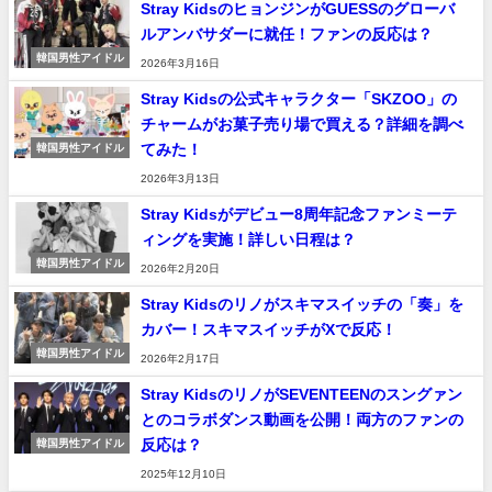
Stray KidsのヒョンジンがGUESSのグローバ
ルアンバサダーに就任！ファンの反応は？
韓国男性アイドル
2026年3月16日
Stray Kidsの公式キャラクター「SKZOO」の
チャームがお菓子売り場で買える？詳細を調べ
てみた！
韓国男性アイドル
2026年3月13日
Stray Kidsがデビュー8周年記念ファンミーテ
ィングを実施！詳しい日程は？
韓国男性アイドル
2026年2月20日
Stray Kidsのリノがスキマスイッチの「奏」を
カバー！スキマスイッチがXで反応！
韓国男性アイドル
2026年2月17日
Stray KidsのリノがSEVENTEENのスングァン
とのコラボダンス動画を公開！両方のファンの
反応は？
韓国男性アイドル
2025年12月10日