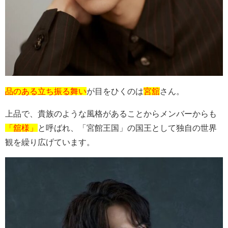
品のある立ち振る舞い
が目をひくのは
宮舘
さん。
上品で、貴族のような風格があることからメンバーからも
「舘様」
と呼ばれ、「宮館王国」の国王として独自の世界
観を繰り広げています。