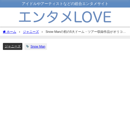
アイドルやアーティストなどの総合エンタメサイト
ホーム
ジャニーズ
Snow Manの初の5大ドーム・ツアー収録作品がオリコン
映像3部門で同時1位を獲得！嵐に次ぐ快挙！
ジャニーズ
Snow Man