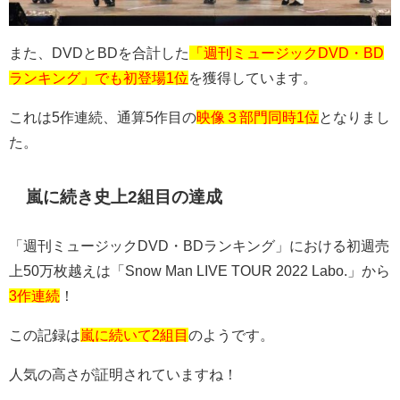
また、
DVD
と
BD
を合計した
「週刊ミュージックDVD・BD
ランキング」でも初登場1位
を獲得しています。
これは
5
作連続、通算
5
作目の
映像３部門同時1位
となりまし
た。
嵐に続き史上
2
組目の達成
「週刊ミュージック
DVD
・
BD
ランキング」における初週売
上
50
万枚越えは「
Snow Man LIVE TOUR 2022 Labo.
」から
3作連続
！
この記録は
嵐に続いて2組目
のようです。
人気の高さが証明されていますね！