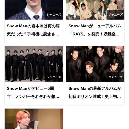
ジャニーズ
ジャニーズ
Snow Manの岩本照は何の病
Snow Manがニューアルバム
気だった？手術後に懸念され
「RAYS」を発売！収録楽曲
る後遺症とは？
やアルバム特典が気になる！
ジャニーズ
ジャニーズ
Snow Manがデビュー5周
Snow Manの最新アルバムが
年！メンバーそれぞれが想い
初日ミリオン達成！史上初の
を語る！
快挙ってどれくらいすごい？