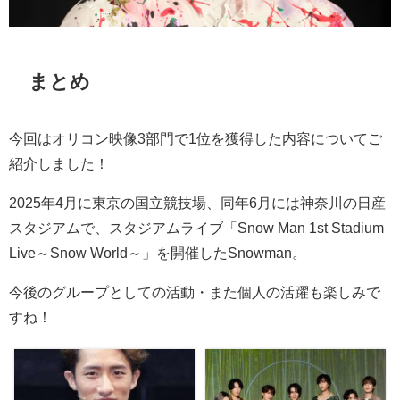
まとめ
今回はオリコン映像
3
部門で
1
位を獲得した内容についてご
紹介しました！
2025
年
4
月に東京の国立競技場、同年
6
月には神奈川の日産
スタジアムで、スタジアムライブ「
Snow Man 1st Stadium
Live
～
Snow World
～」を開催した
Snowman
。
今後のグループとしての活動・また個人の活躍も楽しみで
すね！