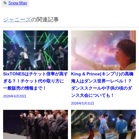
Snow Man
ジャニーズ
の関連記事
SixTONESはチケット倍率が高す
King & Prince(キンプリ)の髙橋
ぎる？！チケット代や取り方に
海人はダンス世界一レベル！？
一般販売の情報まで！
ダンススクールや子供の頃のダ
ンス大会についても！
2026年6月20日
2026年5月31日