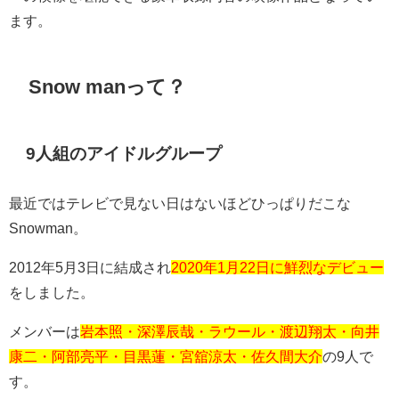
ます。
Snow manって？
9
人組のアイドルグループ
最近ではテレビで見ない日はないほどひっぱりだこな
Snowman
。
2012
年
5
月
3
日に結成され
2020年1月22日に鮮烈なデビュー
をしました。
メンバーは
岩本照・深澤辰哉・ラウール・渡辺翔太・向井
康二・阿部亮平・目黒蓮・宮舘涼太・佐久間大介
の
9
人で
す。