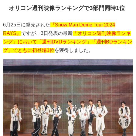
オリコン週刊映像ランキングで
3
部門同時
1
位
6
月
25
日に発売された
『Snow Man Dome Tour 2024
RAYS』
ですが、
3
日発表の最新
「オリコン週刊映像ランキ
ング」において「週刊DVDランキング」「週刊BDランキン
グ」でともに初登場1位
を獲得しました。