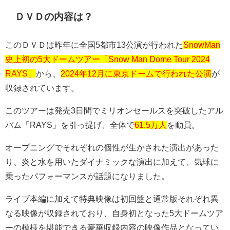
ＤＶＤの内容は？
このＤＶＤは昨年に全国
5
都市
13
公演が行われた
SnowMan
史上初の5大ドームツアー「Snow Man Dome Tour 2024
RAYS」
から、
2024年12月に東京ドームで行われた公演
が
収録されています。
このツアーは発売
3
日間でミリオンセールスを突破したアル
バム「
RAYS
」を引っ提げ、全体で
61.5万人
を動員。
オープニングでそれぞれの個性が生かされた演出があった
り、炎と水を用いたダイナミックな演出に加えて、気球に
乗ったパフォーマンスが話題になりました。
ライブ本編に加えて特典映像は初回盤と通常版それぞれ異
なる映像が収録されており、自身初となった
5
大ドームツア
ーの模様を堪能できる豪華収録内容の映像作品となってい