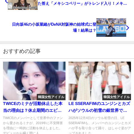
た答え「メキシコペリー」がトレンド入り！メキシ
コ大使館も反応！？
日向坂46の小坂菜緒がDeNA対阪神の始球式に登
場！結果は？
おすすめの記事
韓国女性アイドル
韓国女性アイドル
TWICEのミナが活動休止した本
LE SSERAFIMのユンジンとカズ
当の理由は？休止期間のエピソ
ハがソウルの初雪の銀世界での
ードに感動！
ショート動画を公開！ファンの
TWICEのメンバーとして世界中のファン
2025年12月4日のソウル初雪の日、LE
から愛されるミナが、2019年に不安障害
SSERAFIMも、メンバーのユンジンとカズ
反応は？
を理由に一時的に活動を休止しました。
ハが手を取り合って踊り、はしゃぐ姿がア
デビューから瞬く間に人...
ップされました...