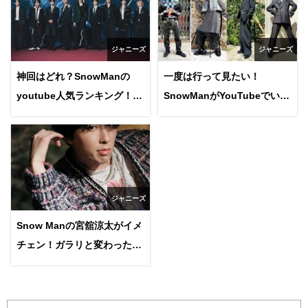
ジャニーズ
ジャニーズ
神回はどれ？SnowManの
一度は行って見たい！
youtube人気ランキング！更
SnowManがYouTubeでいち
新日や生配信についても調
ご狩りをした場所は三鷹？
査！
ジャニーズ
Snow Manの宮舘涼太がイメ
チェン！ガラリと変わった印
象にファン歓喜！