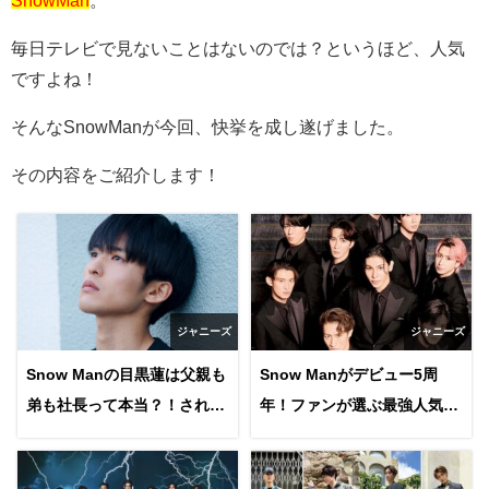
毎日テレビで見ないことはないのでは？というほど、人気
ですよね！
そんな
SnowMan
が今回、快挙を成し遂げました。
その内容をご紹介します！
ジャニーズ
ジャニーズ
Snow Manの目黒蓮は父親も
Snow Manがデビュー5周
弟も社長って本当？！されて
年！ファンが選ぶ最強人気最
るお仕事などの情報もチェッ
強曲トップ10は？ファンの想
ク！
いは？