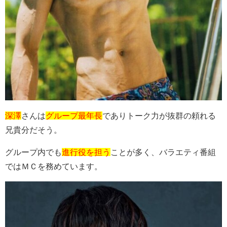
深澤
さんは
グループ最年長
でありトーク力が抜群の頼れる
兄貴分だそう。
グループ内でも
進行役を担う
ことが多く、バラエティ番組
ではＭＣを務めています。