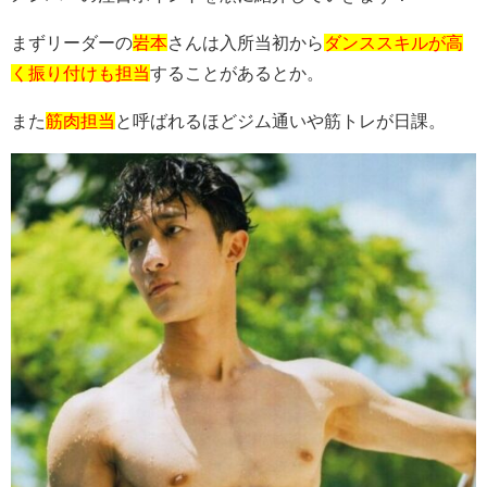
まずリーダーの
岩本
さんは入所当初から
ダンススキルが高
く振り付けも担当
することがあるとか。
また
筋肉担当
と呼ばれるほどジム通いや筋トレが日課。