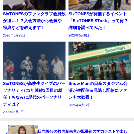
SixTONESのファンクラブ会員数
SixTONESが開催するイベント
が凄い！？入会方法から会費や
「SixTONES STock」って何？
特典などを教えます！
詳細を調べてみた！
2026年5月25日
2026年5月8日
SixTONESが高校生クイズのパー
Snow Manの日産スタジアム公
ソナリティに3年連続3回目の就
演が生配信＆見逃し配信にファ
任！ちなみに歴代のパーソナリ
ンも大歓喜！
ティは？
2026年4月12日
2026年5月2日
日向坂46の竹内希来里が冠番組の学力テストで出し