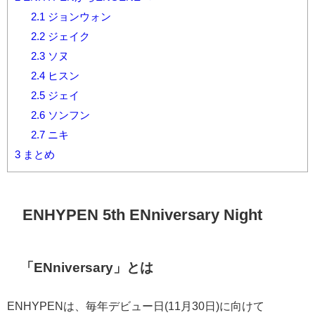
2.1
ジョンウォン
2.2
ジェイク
2.3
ソヌ
2.4
ヒスン
2.5
ジェイ
2.6
ソンフン
2.7
ニキ
3
まとめ
ENHYPEN 5th ENniversary Night
「
ENniversary
」とは
ENHYPEN
は、毎年デビュー日
(11
月
30
日
)
に向けて