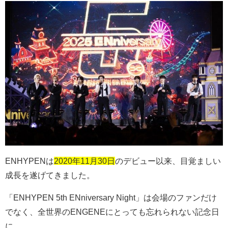
ENHYPEN
は
2020年11月30日
のデビュー以来、目覚ましい
成長を遂げてきました。
「
ENHYPEN 5th ENniversary Night」
は会場のファンだけ
でなく、全世界の
ENGENE
にとっても忘れられない記念日
に。