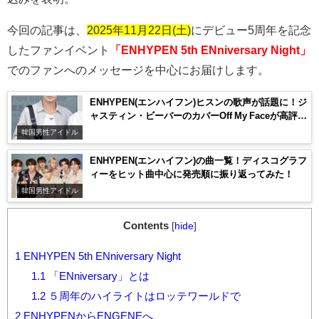
今回の記事は、
2025年11月22日(土)
にデビュー
5
周年を記念
したファンイベント
「ENHYPEN 5th ENniversary Night」
でのファンへのメッセージを中心にお届けします。
ENHYPEN(エンハイフン)ヒスンの歌声が話題に！ジ
ャスティン・ビーバーのカバーOff My Faceが高評
価！
韓国男性アイドル
ENHYPEN(エンハイフン)の曲一覧！ディスコグラフ
ィーをヒット曲中心に発売順に振り返ってみた！
韓国男性アイドル
Contents
[
hide
]
1
ENHYPEN 5th ENniversary Night
1.1
「ENniversary」とは
1.2
５周年のハイライトはロッテワールドで
2
ENHYPENからENGENEへ