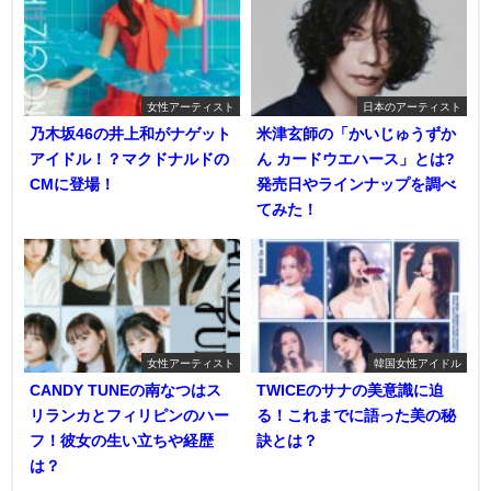
女性アーティスト
日本のアーティスト
乃木坂46の井上和がナゲット
米津玄師の「かいじゅうずか
アイドル！？マクドナルドの
ん カードウエハース」とは?
CMに登場！
発売日やラインナップを調べ
てみた！
女性アーティスト
韓国女性アイドル
CANDY TUNEの南なつはス
TWICEのサナの美意識に迫
リランカとフィリピンのハー
る！これまでに語った美の秘
フ！彼女の生い立ちや経歴
訣とは？
は？