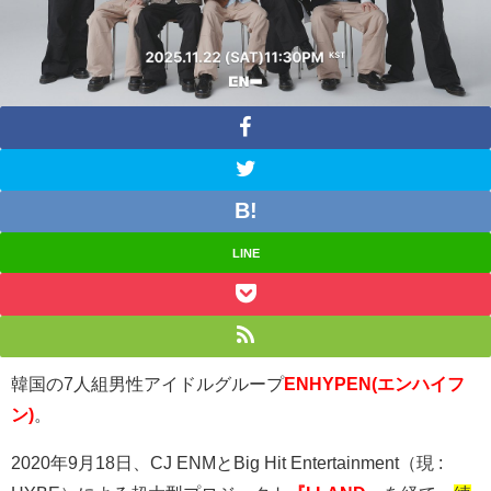
LINE
韓国の7人組男性アイドルグループ
ENHYPEN(エンハイフ
ン)
。
2020
年
9
月
18
日、
CJ ENM
と
Big Hit Entertainment
（現
: