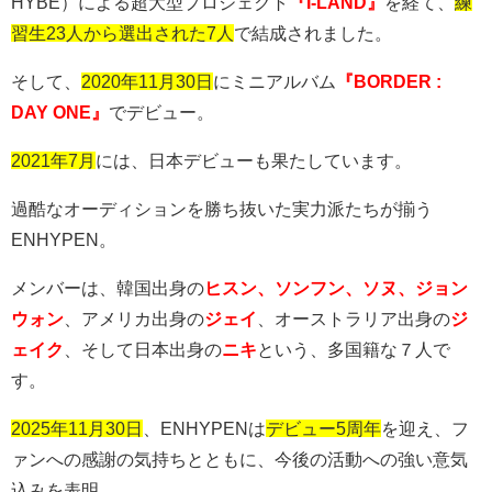
HYBE
）による超大型プロジェクト
『I-LAND』
を経て、
練
習生23人から選出された7人
で結成されました。
そして、
2020年11月30日
にミニアルバム
『BORDER :
DAY ONE』
でデビュー。
2021年7月
には、日本デビューも果たしています。
過酷なオーディションを勝ち抜いた実力派たちが揃う
ENHYPEN
。
メンバーは、韓国出身の
ヒスン、ソンフン、ソヌ、ジョン
ウォン
、アメリカ出身の
ジェイ
、オーストラリア出身の
ジ
ェイク
、そして日本出身の
ニキ
という、多国籍な７人で
す。
2025年11月30日
、
ENHYPEN
は
デビュー5周年
を迎え、フ
ァンへの感謝の気持ちとともに、今後の活動への強い意気
込みを表明。