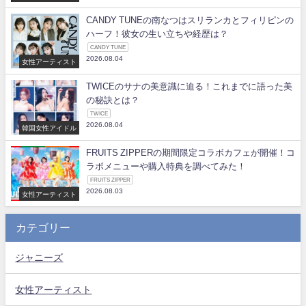
CANDY TUNEの南なつはスリランカとフィリピンの
ハーフ！彼女の生い立ちや経歴は？
CANDY TUNE
2026.08.04
女性アーティスト
TWICEのサナの美意識に迫る！これまでに語った美
の秘訣とは？
TWICE
2026.08.04
韓国女性アイドル
FRUITS ZIPPERの期間限定コラボカフェが開催！コ
ラボメニューや購入特典を調べてみた！
FRUITS ZIPPER
2026.08.03
女性アーティスト
カテゴリー
ジャニーズ
女性アーティスト