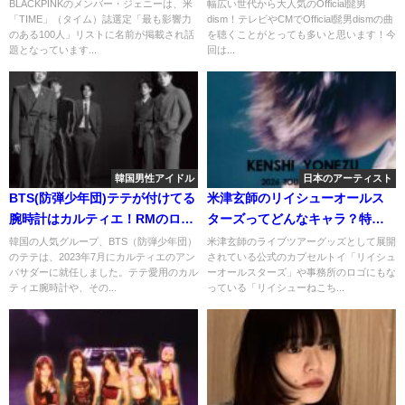
に選出！選出された理由とは？
やcmで登場した曲教えます！
BLACKPINKのメンバー・ジェニーは、米
幅広い世代から大人気のOfficial髭男
「TIME」（タイム）誌選定「最も影響力
dism！テレビやCMでOfficial髭男dismの曲
のある100人」リストに名前が掲載され話
を聴くことがとっても多いと思います！今
題となっています...
回は...
韓国男性アイドル
日本のアーティスト
BTS(防弾少年団)テテが付けてる
米津玄師のリイシューオールス
腕時計はカルティエ！RMのロレ
ターズってどんなキャラ？特に
ックスの値段にもビックリ！
リイシューねこちゃんを紹介！
韓国の人気グループ、BTS（防弾少年団）
米津玄師のライブツアーグッズとして展開
のテテは、2023年7月にカルティエのアン
されている公式のカプセルトイ「リイシュ
バサダーに就任しました。テテ愛用のカル
ーオールスターズ」や事務所のロゴにもな
ティエ腕時計や、その...
っている「リイシューねこち...