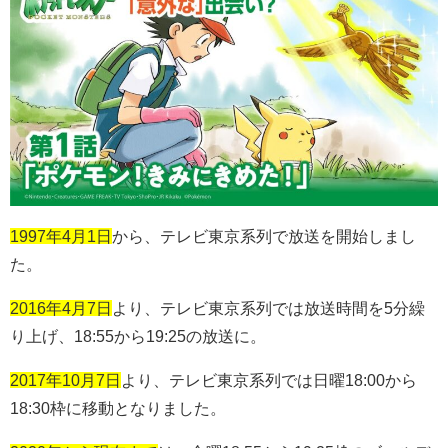
1997年4月1日
から、テレビ東京系列で放送を開始しまし
た。
2016年4月7日
より、テレビ東京系列では放送時間を
5
分繰
り上げ、
18:55
から
19:25
の放送に。
2017年10月7日
より、テレビ東京系列では日曜
18:00
から
18:30
枠に移動となりました。