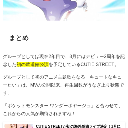
まとめ
グループとしては現在
2
年目で、
8
月にはデビュー
2
周年を記
念した
初の武道館公演
を予定している
CUTIE STREET
。
グループとして初のアニメ主題歌をなる「キュートなキュ
ーたい」は、
MV
の公開以来、再生回数がうなぎ上り状態で
す。
「ポケットモンスター ワンダーボヤージュ」と合わせて、
これからの人気が期待されますね！
CUTIE STREET︎︎が初の海外単独ライブ決定！3月に