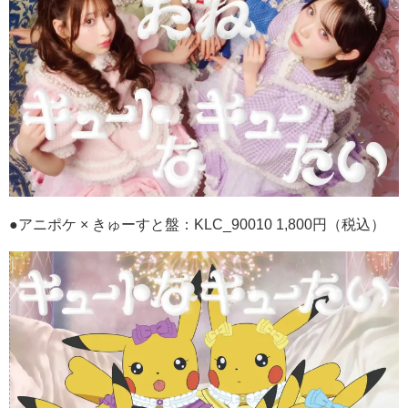
●アニポケ
×
きゅーすと盤：
KLC_90010 1,800
円（税込）