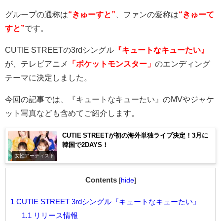
グループの通称は
“きゅーすと”
、ファンの愛称は
“きゅーて
すと”
です。
CUTIE STREET
の
3rd
シングル
『キュートなキューたい』
が、テレビアニメ
「ポケットモンスター」
のエンディング
テーマに決定しました。
今回の記事では、『キュートなキューたい』の
MV
やジャケ
ット写真なども含めてご紹介します。
CUTIE STREET︎︎が初の海外単独ライブ決定！3月に
韓国で2DAYS！
女性アーティスト
Contents
[
hide
]
1
CUTIE STREET 3rdシングル『キュートなキューたい』
1.1
リリース情報