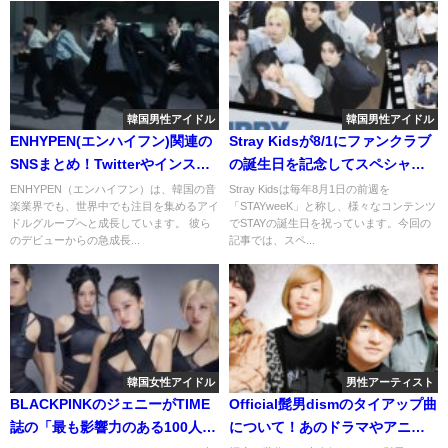
韓国男性アイドル
韓国男性アイドル
ENHYPEN(エンハイフン)関連の
Stray Kidsが8/1にファンクラブ
SNSまとめ！Twitterやインスタ
の誕生日を記念してスペシャル
アドレスに知っておきたいルー
動画を公開、記念ライブ配信
ENHYPEN（エンハイフン）は、韓国の音
Stray Kidsは毎年8月1日の前週を
楽業界でも、世界中でも注目を集めるアイ
「STAYweeK」と称し、様々なコンテンツ
ルを把握！
も！
ドルグループへと成長しています。 彼ら
でSTAYの誕生日を祝っています。今回の
のデビューからの急成長...
記事では、スペ...
韓国女性アイドル
男性アーティスト
BLACKPINKのジェニーがTIME
Official髭男dismのタイアップ曲
誌の「最も影響力のある100人」
について！あのドラマやアニメ