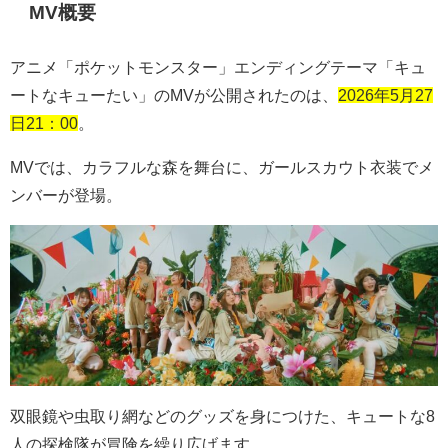
MV概要
アニメ「ポケットモンスター」エンディングテーマ「キュ
ートなキューたい」の
MV
が公開されたのは、
2026年5月27
日21：00
。
MV
では、カラフルな森を舞台に、ガールスカウト衣装でメ
ンバーが登場。
双眼鏡や虫取り網などのグッズを身につけた、キュートな
8
人の探検隊が冒険を繰り広げます。