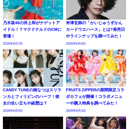
乃木坂46の井上和がナゲットア
米津玄師の「かいじゅうずかん
イドル！？マクドナルドのCMに
カードウエハース」とは?発売日
登場！
やラインナップを調べてみた！
2026年8月7日
2026年8月6日
CANDY TUNEの南なつはスリラ
FRUITS ZIPPERの期間限定コラ
ンカとフィリピンのハーフ！彼
ボカフェが開催！コラボメニュ
女の生い立ちや経歴は？
ーや購入特典を調べてみた！
2026年8月4日
2026年8月3日