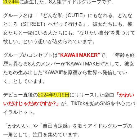
2024年
に誕生した、
8
人組アイドルグループです。
グループ名は「『どんな私（
CUTIE
）にもなれる、どんな
ところ（
STREET
）へだって行ける』、彼女たちにも、彼
女たちと一緒にいる人たちにも、
“
なりたい自分
”
を見つけて
欲しい」という想いが込められています。
グループのコンセプトは
“KAWAII MAKER”
で、「年齢も経
歴も異なる
8
人のメンバーが
“KAWAII MAKER”
として、彼女
たちの生み出した
“KAWAII”
を原宿から世界へ発信してい
く」としています。
デビュー直後の
2024年9月9日
にリリースした楽曲
「かわい
いだけじゃだめですか?」
が、
TikTok
を始め
SNS
を中心にバ
イラルヒット。
「かわいい」や「自己肯定感」を歌うアイドルグループの
一角として、注目を集めています。