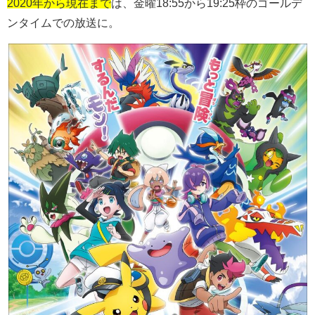
2020年から現在まで
は、金曜
18:55
から
19:25
枠のゴールデ
ンタイムでの放送に。