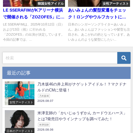
韓国女性アイドル
女性アーティスト
LE SSERAFIMがKアリーナ横浜
あいみょんの髪型変遷をチェッ
で開催される「ZOZOFES」に出
ク！ロングやウルフカットにパ
演！気になる内容は？
ーマなどどれが似合ってる？
LE SSERAFIMは、2025年10月12日（日）
日本のシンガーソングライターあいみょ
および13日（祝）に行われる
ん。あいみょんはファッションや髪型も注
「ZOZOFES」の出演が決定しています。
目され、あこがれの的となっています。あ
今回の記事では、...
いみょんのような髪型にしたい...
最近の記事
乃木坂46の井上和がナゲットアイドル！？マクドナ
ルドのCMに登場！
乃木坂46
2026.08.07
女性アーティスト
米津玄師の「かいじゅうずかん カードウエハース」
とは?発売日やラインナップを調べてみた！
米津玄師
2026.08.06
日本のアーティスト