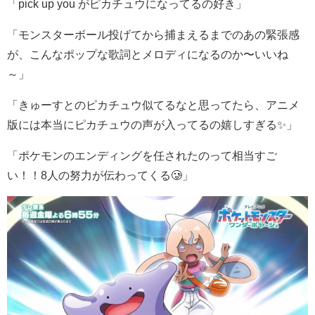
「
pick up you
がピカチュウになってるの好き」
「モンスターボール投げてから捕まえるまでのあの緊張感
が、こんなポップな歌詞とメロディになるのか〜いいね
～」
「きゅーすとのピカチュウ似てるなと思ってたら、アニメ
版には本当にピカチュウの声が入ってるの嬉しすぎる✨」
「ポケモンのエンディングを任されたのって相当すご
い！！
8
人の努力が伝わってくる🥲‎」