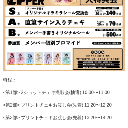
時程：
<
第
1
部
> 2
ショットチェキ撮影会
(
抽選
) 10:00
〜
11:00
<
第
2
部
>
プリントチェキお渡し会
(
先着
) 11:20
〜
12:20
<
第
3
部
>
プリントチェキお渡し会
(
先着
) 13:20
〜
14:20