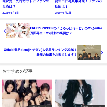
売決定！先行カットにファンの
誕生日に写真集発売！ファンの
反応は？
反応は？
2026年8月3日
2026年8月1日
FRUITS ZIPPERの「ふるっぱれーど」のMVが2047
万回再生！MV撮影の裏側は？
Official髭男dism(ヒゲダン)人気曲ランキング2026！
最新の結果をお教えします！
おすすめの記事