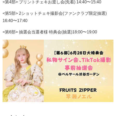
<
第
4
部
>
プリントチェキお渡し会
(
先着
) 14:40
〜
15:40
<
第
5
部
> 2
ショットチェキ撮影会
(
ファンクラブ限定抽選
)
16:40
〜
17:40
<
第
6
部
>
抽選会当選者様 特典会
(
抽選
)18:00
〜
19:00