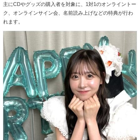
主に
CD
やグッズの購入者を対象に、
1
対
1
のオンライントー
ク、オンラインサイン会、名前読み上げなどの特典が行わ
れます。