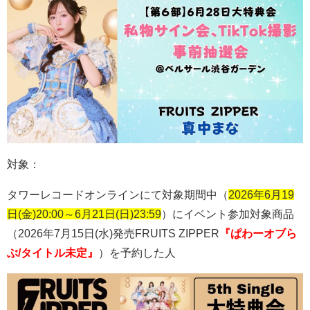
対象：
タワーレコードオンラインにて対象期間中（
2026年6月19
日(金)20:00～6月21日(日
)23:59
）
にイベント参加対象商品
（
2026
年
7
月
15
日
(
水
)
発売
FRUITS ZIPPER
『ぱわーオブら
ぶ/タイトル未定』
）を予約した人