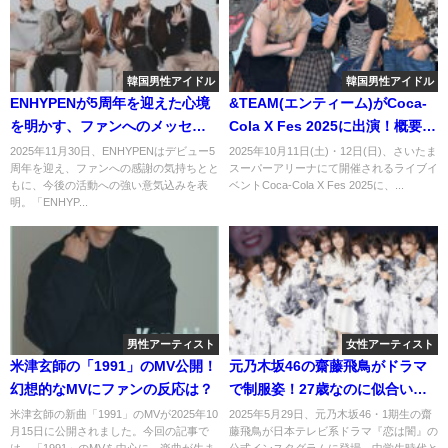
韓国男性アイドル
韓国男性アイドル
ENHYPENが5周年を迎えた心境
&TEAM(エンティーム)がCoca-
を明かす、ファンへのメッセー
Cola X Fes 2025に出演！概要や
ジも
チケット購入方法は？
2025年11月30日、ENHYPENはデビュー5
2025年10月11日(土)・12日(日)、さいたま
周年を迎え、ファンへの感謝の気持ちとと
スーパーアリーナにて開催されるライブイ
もに、今後の活動への強い意気込みを表
ベントCoca-Cola X Fes 2025に、...
明。「ENHYP...
男性アーティスト
女性アーティスト
米津玄師の「1991」のMV公開！
元乃木坂46の齋藤飛鳥がドラマ
幻想的なMVにファンの反応は？
で制服姿！27歳なのに似合いす
ぎてた件
米津玄師の新曲「1991」のMVが2025年10
2025年5月29日、元乃木坂46・1期生の齋
月15日に公開されました。今回の記事で
藤飛鳥が日本テレビ系ドラマ『恋は闇』の