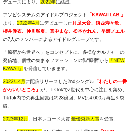
デュースにより、
2022年
に結成。
アソビシステムのアイドルプロジェクト
「KAWAII LAB.」
より、
2022年4月
にデビューした
月足天音、鎮西寿々歌、
櫻井優衣、仲川瑠夏、真中まな、松本かれん、早瀬ノエル
の
7
人のメンバーによるアイドルグループです。
「原宿から世界へ」をコンセプトに、多様なカルチャーの
発信地、個性の集まるファッションの街
“
原宿
”
から
「NEW
KAWAII」
を発信していきます。
2022年4月
に配信リリースした
2nd
シングル
「わたしの一番
かわいいところ」
が、
TikTok
で
Z
世代を中心に注目を集め、
TikTok
内での再生回数は約
28
億回、
MV
は
4,000
万再生を突
破。
2023年12月
、日本レコード大賞
最優秀新人賞
を受賞。