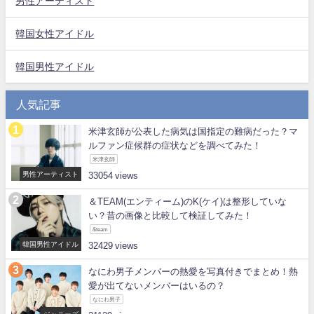
男性アーティスト
韓国女性アイドル
韓国男性アイドル
人気記事
米津玄師が公表した病気は国指定の難病だった？マ
ルファン症候群の症状などを調べてみた！
米津玄師
男性アーティスト
33054
＆TEAM(エンティーム)のK(ケイ)は整形していな
い？昔の画像と比較して検証してみた！
&team
韓国男性アイドル
32429
なにわ男子メンバーの熱愛を写真付きでまとめ！熱
愛が出てないメンバーはいるの？
なにわ男子