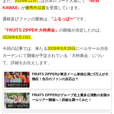
また、
2024年12月
には日本レコード大賞にて
「NEW
KAWAII」
が
優秀作品賞
を受賞しています。
通称及びファンの愛称は、
”ふるっぱー”
です。
「FRUITS ZIPPER 大特典会」
の開催が決定したのは、
2026年6月19日
。
今回の記事では、来たる
2026年6月28日
にベルサール渋谷
ガーデンにて開催が予定されている「大特典会」につい
て、詳細をお伝えします。
FRUITS ZIPPERが東京ドーム単独公演に5万人が大
熱狂！当日のファンの反応は？
女性アーティスト
FRUITS ZIPPERがグループ史上最多公演数の全国ホ
ールツアー開催へ！詳細を調べてみた！
女性アーティスト