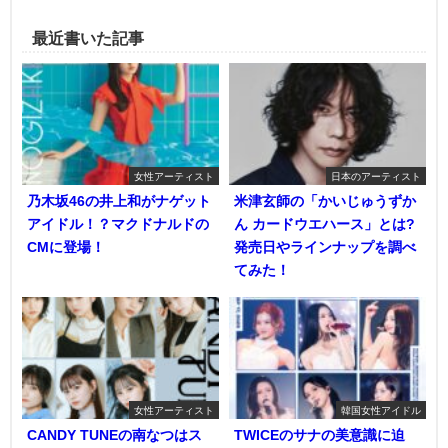
最近書いた記事
女性アーティスト
日本のアーティスト
乃木坂46の井上和がナゲット
米津玄師の「かいじゅうずか
アイドル！？マクドナルドの
ん カードウエハース」とは?
CMに登場！
発売日やラインナップを調べ
てみた！
女性アーティスト
韓国女性アイドル
CANDY TUNEの南なつはス
TWICEのサナの美意識に迫