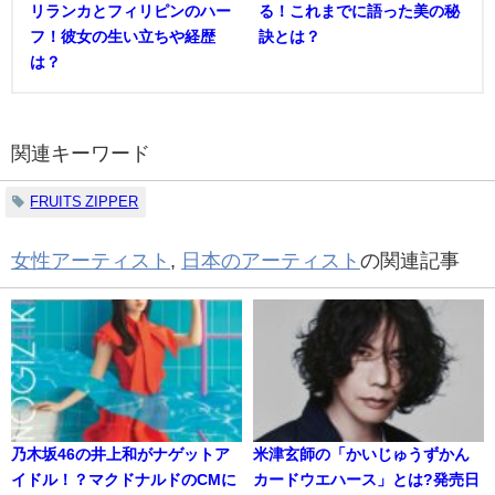
リランカとフィリピンのハー
る！これまでに語った美の秘
フ！彼女の生い立ちや経歴
訣とは？
は？
関連キーワード
FRUITS ZIPPER
女性アーティスト
,
日本のアーティスト
の関連記事
乃木坂46の井上和がナゲットア
米津玄師の「かいじゅうずかん
イドル！？マクドナルドのCMに
カードウエハース」とは?発売日