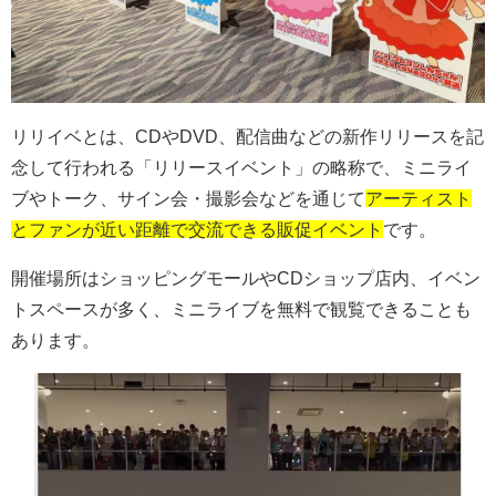
リリイベとは、
CD
や
DVD
、配信曲などの新作リリースを記
念して行われる「リリースイベント」の略称で、ミニライ
ブやトーク、サイン会・撮影会などを通じて
アーティスト
とファンが近い距離で交流できる販促イベント
です。
開催場所はショッピングモールや
CD
ショップ店内、イベン
トスペースが多く、ミニライブを無料で観覧できることも
あります。