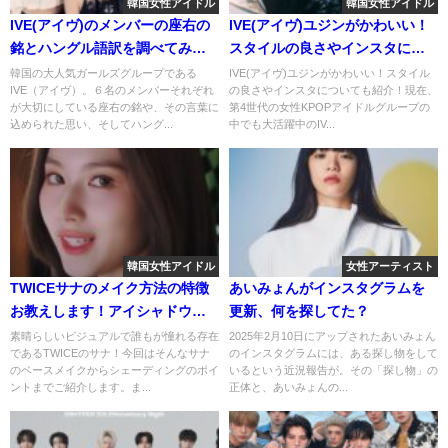
韓国女性アイドル
韓国女性アイドル
IVE(アイヴ)のメンバーの座右の
IVE(アイヴ)ユジンがかわいい！
銘とハングル語訳を調べてみ
スタイルの良さやインスタにつ
た！
いても紹介！
韓国の大人気ガールズグループである
IVE(アイヴ)ユジンがかわいい！スタイル
IVE（アイヴ）。６名のメンバーそれぞれ
の良さやインスタについても紹介！現在、
が大切にしている座右の銘や、その言葉に
第4世代の女性KPOPアイドルグループの
込められた思い、そしてハング...
中でも大活躍中のIV...
韓国女性アイドル
女性アーティスト
TWICEサナのメイク方法の特徴
あいみょんがインスタグラムを
お教えします！アイシャドウな
更新、何を探してた？
どメイク道具にも注目！
素晴らしいビジュアルで誰もが憧れる存在
2025年2月10日にアップされたあいみょん
であるTWICEのサナ！今回はそんなサナ
のインスタグラムには、ある探し物をして
のベースメイクからシェーディングのポイ
いるという近況報告が。その「探し物」の
ントまでご紹介します。ま...
正体と、あいみょんの...