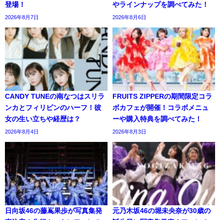
登場！
やラインナップを調べてみた！
2026年8月7日
2026年8月6日
CANDY TUNEの南なつはスリラ
FRUITS ZIPPERの期間限定コラ
ンカとフィリピンのハーフ！彼
ボカフェが開催！コラボメニュ
女の生い立ちや経歴は？
ーや購入特典を調べてみた！
2026年8月4日
2026年8月3日
日向坂46の藤嶌果歩が写真集発
元乃木坂46の堀未央奈が30歳の