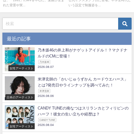
は、「1991」のMVを中心に、楽曲が生ま
公式インスタグラムに登場。中学生時代と
れた背景や実...
いう設定で制服姿を...
最近の記事
乃木坂46の井上和がナゲットアイドル！？マクドナ
ルドのCMに登場！
乃木坂46
2026.08.07
女性アーティスト
米津玄師の「かいじゅうずかん カードウエハース」
とは?発売日やラインナップを調べてみた！
米津玄師
2026.08.06
日本のアーティスト
CANDY TUNEの南なつはスリランカとフィリピンの
ハーフ！彼女の生い立ちや経歴は？
CANDY TUNE
2026.08.04
女性アーティスト