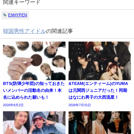
関連キーワード
ENHYPEN
韓国男性アイドル
の関連記事
BTS(防弾少年団)の知っておきた
&TEAM(エンティーム)のYUMA
いメンバーの活動名の由来！本
は元関西ジュニアだった！同期
名に込められた願いも！
はなにわ男子の大西流星！
2026年8月2日
2026年7月31日