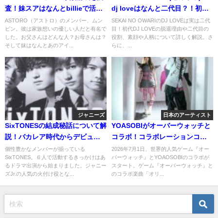
査！妹スアはなんとbillieで活動
dj loveはなんと二代目？！初代
中！
の脱退理由に迫る！
ASTORO（アストロ）のメンバー、ムン
SEKAI NO OWARIのDJ LOVEは実は二代
ビン。彼は家族想いの優しい人だと有名で
目！初代DJ LOVEの脱退理由や二代目の
した。お父さんはどんな人？お母さんは？
役割、素顔や人柄について詳しく解説。さ
そして妹はなんとあのアイ...
らに、...
ジャニーズ
日本のアーティスト
SixTONESの結成秘話について解
YOASOBIがオーバーウォッチと
説！バカレア時代からデビュー
コラボ！コラボレーションコン
までを紹介！
テンツを調べてみた！
個性豊かなメンバーが揃っている
2026年7月1日、世界的人気ゲーム『オー
SixTONES。６人で活動するきっかけはあ
バーウォッチ』とYOAOSOBIのコラボが
るドラマ出演から始まりました。ジャニー
スタート。ゲーム『オーバーウォッチ』と
ズJr.の人気の火付け役とな...
のコラボ楽曲「オリ...