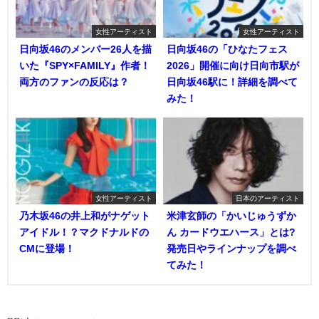
女性アーティスト
女性アーティスト
日向坂46のメンバー26人を描
日向坂46の「ひなたフェス
いた『SPY×FAMILY』作者！
2026」開催に向け日向市駅が
両方のファンの反応は？
日向坂46駅に！詳細を調べて
みた！
女性アーティスト
日本のアーティスト
乃木坂46の井上和がナゲット
米津玄師の「かいじゅうずか
アイドル！？マクドナルドの
ん カードウエハース」とは?
CMに登場！
発売日やラインナップを調べ
てみた！