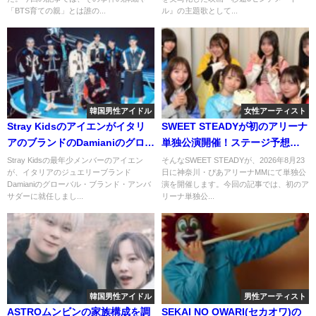
「BTS育ての親」とは誰の...
ル』の主題歌として...
韓国男性アイドル
女性アーティスト
Stray Kidsのアイエンがイタリ
SWEET STEADYが初のアリーナ
アのブランドのDamianiのグロー
単独公演開催！ステージ予想は
バル・ブランド・アンバサダー
どんな？
Stray Kidsの最年少メンバーのアイエン
そんなSWEET STEADYが、2026年8月23
が、イタリアのジュエリーブランド
日に神奈川・ぴあアリーナMMにて単独公
に抜擢！本人のコメントは？
Damianiのグローバル・ブランド・アンバ
演を開催します。今回の記事では、初のア
サダーに就任しまし...
リーナ単独公...
韓国男性アイドル
男性アーティスト
ASTROムンビンの家族構成を調
SEKAI NO OWARI(セカオワ)の