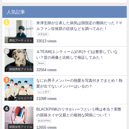
人気記事
米津玄師が公表した病気は国指定の難病だった？マ
ルファン症候群の症状などを調べてみた！
米津玄師
男性アーティスト
33013
＆TEAM(エンティーム)のK(ケイ)は整形していな
い？昔の画像と比較して検証してみた！
&team
韓国男性アイドル
32564
なにわ男子メンバーの熱愛を写真付きでまとめ！熱
愛が出てないメンバーはいるの？
なにわ男子
ジャニーズ
21098
BLACKPINKのリサがハーフという噂は本当？実際
の国籍タイや父親との複雑な関係について！
BLACKPINK
韓国女性アイドル
12655