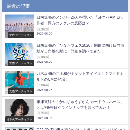
最近の記事
日向坂46のメンバー26人を描いた『SPY×FAMILY』
作者！両方のファンの反応は？
日向坂46
2026.08.09
女性アーティスト
日向坂46の「ひなたフェス2026」開催に向け日向市
駅が日向坂46駅に！詳細を調べてみた！
日向坂46
2026.08.09
女性アーティスト
乃木坂46の井上和がナゲットアイドル！？マクドナ
ルドのCMに登場！
乃木坂46
2026.08.07
女性アーティスト
米津玄師の「かいじゅうずかん カードウエハース」
とは?発売日やラインナップを調べてみた！
米津玄師
2026.08.06
日本のアーティスト
CANDY TUNEの南なつはスリランカとフィリピンの