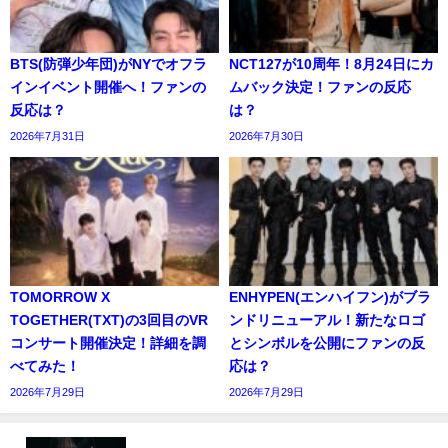
BTS(防弾少年団)がNYでオフラ
NCT127が10周年！8月24日にカ
インイベント開催へ！ファンの
ムバック決定！ファンの反応
反応は？
は？
2026年7月31日
2026年7月30日
TOMORROW X
ENHYPEN(エンハイフン)がブラ
TOGETHER(TXT)の3回目のVR
ンドリニューアル！新たなロゴ
コンサート開催決定！詳細を調
とシンボルを公開にファンの反
べてみた！
応は？
2026年7月29日
2026年7月29日