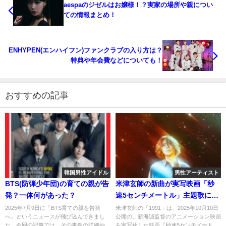
aespaのジゼルはお嬢様！？実家の場所や親につい
ての情報まとめ！
ENHYPEN(エンハイフン)ファンクラブの入り方は？
特典や年会費などについても！
おすすめの記事
韓国男性アイドル
男性アーティスト
BTS(防弾少年団)の育ての親が告
米津玄師の新曲が実写映画「秒
発？一体何があった？
速5センチメートル」主題歌に！
曲のタイトル「1991」の意味
2025年7月9日に「BTS育ての親を告発
米津玄師の「1991」は、2025年10月10日
へ」というニュースが飛び込んできまし
公開の、新海誠監督のアニメーション映画
は？
た。今回の記事では、その事件の詳細や
を実写化した映画『秒速5センチメート