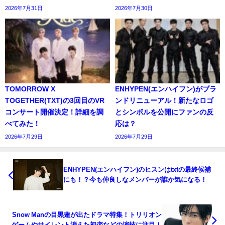
2026年7月31日
2026年7月30日
TOMORROW X
ENHYPEN(エンハイフン)がブラ
TOGETHER(TXT)の3回目のVR
ンドリニューアル！新たなロゴ
コンサート開催決定！詳細を調
とシンボルを公開にファンの反
べてみた！
応は？
2026年7月29日
2026年7月29日
ENHYPEN(エンハイフン)のヒスンはtxtの最終候補
にも！？今も仲良しなメンバーが誰か気になる！
Snow Manの目黒蓮が出たドラマ特集！トリリオン
ゲームやサイレント消えた初恋などの演技に注目！