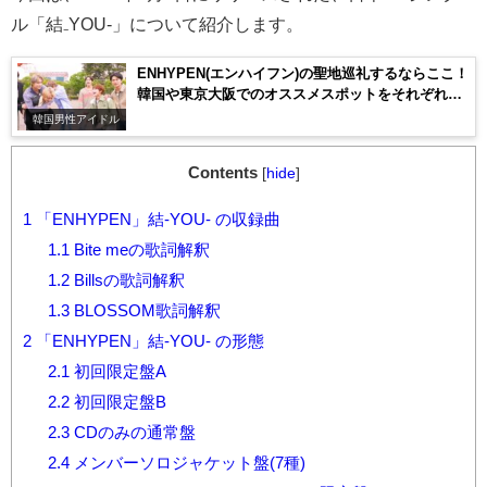
ル「結₋YOU-」について紹介します。
ENHYPEN(エンハイフン)の聖地巡礼するならここ！
韓国や東京大阪でのオススメスポットをそれぞれ紹
介！
韓国男性アイドル
Contents
[
hide
]
1
「ENHYPEN」結-YOU- の収録曲
1.1
Bite meの歌詞解釈
1.2
Billsの歌詞解釈
1.3
BLOSSOM歌詞解釈
2
「ENHYPEN」結-YOU- の形態
2.1
初回限定盤A
2.2
初回限定盤B
2.3
CDのみの通常盤
2.4
メンバーソロジャケット盤(7種)