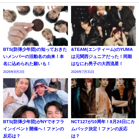
BTS(防弾少年団)の知っておきた
&TEAM(エンティーム)のYUMA
いメンバーの活動名の由来！本
は元関西ジュニアだった！同期
名に込められた願いも！
はなにわ男子の大西流星！
2026年8月2日
2026年7月31日
BTS(防弾少年団)がNYでオフラ
NCT127が10周年！8月24日にカ
インイベント開催へ！ファンの
ムバック決定！ファンの反応
反応は？
は？