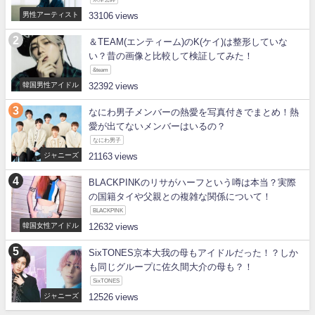
男性アーティスト
33106
＆TEAM(エンティーム)のK(ケイ)は整形していな
い？昔の画像と比較して検証してみた！
&team
韓国男性アイドル
32392
なにわ男子メンバーの熱愛を写真付きでまとめ！熱
愛が出てないメンバーはいるの？
なにわ男子
ジャニーズ
21163
BLACKPINKのリサがハーフという噂は本当？実際
の国籍タイや父親との複雑な関係について！
BLACKPINK
韓国女性アイドル
12632
SixTONES京本大我の母もアイドルだった！？しか
も同じグループに佐久間大介の母も？！
SixTONES
ジャニーズ
12526