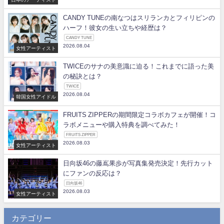
CANDY TUNEの南なつはスリランカとフィリピンの
ハーフ！彼女の生い立ちや経歴は？
CANDY TUNE
2026.08.04
女性アーティスト
TWICEのサナの美意識に迫る！これまでに語った美
の秘訣とは？
TWICE
2026.08.04
韓国女性アイドル
FRUITS ZIPPERの期間限定コラボカフェが開催！コ
ラボメニューや購入特典を調べてみた！
FRUITS ZIPPER
2026.08.03
女性アーティスト
日向坂46の藤嶌果歩が写真集発売決定！先行カット
にファンの反応は？
日向坂46
2026.08.03
女性アーティスト
カテゴリー