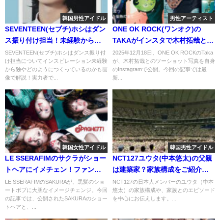
韓国男性アイドル
男性アーティスト
SEVENTEEN(セブチ)ホシはダン
ONE OK ROCK(ワンオク)の
ス振り付け担当！未経験から独
TAKAがインスタで木村拓哉との
学で覚えた実力者！
ツーショット写真を公開！ファ
SEVENTEEN(セブチ)ホシはダンス振り付
2025年12月18日、ONE OK ROCKのTaka
け担当についてインスピレーション未経験
が、木村拓哉とのツーショット写真を自身
ンの反応は？
から独やどのようにつくっているのかも画
のInstagramで公開。今回の記事では最
像で解説！実力者で...
新...
韓国女性アイドル
韓国男性アイドル
LE SSERAFIMのサクラがショー
NCT127ユウタ(中本悠太)の父親
トヘアにイメチェン！ファンの
は建築家？家族構成をご紹介し
反応は？
ます！
LE SSERAFIMのSAKURAが、黒髪のショ
NCT127の日本人メンバーのユウタ（中本
ートボブに大胆なイメージチェンジ。今回
悠太）の家族構成や、家族とのエピソード
の記事では、公開されたSAKURAのショー
を中心にお伝えします。...
トヘアと、...