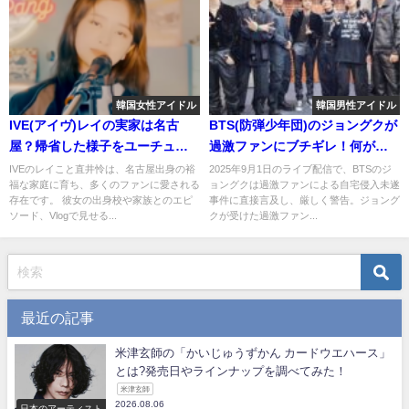
韓国女性アイドル
韓国男性アイドル
IVE(アイヴ)レイの実家は名古
BTS(防弾少年団)のジョングクが
屋？帰省した様子をユーチュー
過激ファンにブチギレ！何があ
ブでVlogも公開！
った？
IVEのレイこと直井怜は、名古屋出身の裕
2025年9月1日のライブ配信で、BTSのジ
福な家庭に育ち、多くのファンに愛される
ョングクは過激ファンによる自宅侵入未遂
存在です。 彼女の出身校や家族とのエピ
事件に直接言及し、厳しく警告。ジョング
ソード、Vlogで見せる...
クが受けた過激ファン...
最近の記事
米津玄師の「かいじゅうずかん カードウエハース」
とは?発売日やラインナップを調べてみた！
米津玄師
2026.08.06
日本のアーティスト