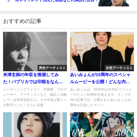
おすすめの記事
男性アーティスト
女性アーティスト
米津玄師の年収を推測してみ
あいみょんが10周年のスペシャ
た！パプリカでは印税をなんと
ルムービーを公開！どんな内
全額寄付！
容？
シンガーソングライター、作曲家、プロデ
あいみょんは、2026年11月30日でメジャ
ューサー、アーティストなど、幅広く活動
ーデビュー10周年を迎えます。そこで今
している米津玄師さん。その年収は驚くべ
回の記事では、公開されたあいみょん10
き数字だった！さらに名曲「...
周年を記念したスペシ...