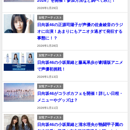
2026」を開催！参加方法など調べてみた！
2026年1月29日
女性アーティスト
日向坂46の正源司陽子が声優の佐倉綾音のラジ
オに出演！あまりにもアニオタ過ぎて発狂する
事態に！？
2026年1月28日
女性アーティスト
日向坂46の小坂菜緒と藤嶌果歩が劇場版アニメ
で声優初挑戦！
2026年1月13日
女性アーティスト
日向坂46がコラボカフェを開催！詳しい日程・
メニューやグッズは？
2026年1月11日
女性アーティスト
日向坂46の小坂菜緒と清水理央が熱闘甲子園の