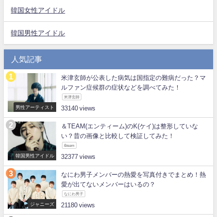
韓国女性アイドル
韓国男性アイドル
人気記事
米津玄師が公表した病気は国指定の難病だった？マ
ルファン症候群の症状などを調べてみた！
米津玄師
男性アーティスト
33140
＆TEAM(エンティーム)のK(ケイ)は整形していな
い？昔の画像と比較して検証してみた！
&team
韓国男性アイドル
32377
なにわ男子メンバーの熱愛を写真付きでまとめ！熱
愛が出てないメンバーはいるの？
なにわ男子
ジャニーズ
21180