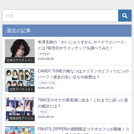
最近の記事
米津玄師の「かいじゅうずかん カードウエハース」
とは?発売日やラインナップを調べてみた！
米津玄師
2026.08.06
日本のアーティスト
CANDY TUNEの南なつはスリランカとフィリピンの
ハーフ！彼女の生い立ちや経歴は？
CANDY TUNE
2026.08.04
女性アーティスト
TWICEのサナの美意識に迫る！これまでに語った美
の秘訣とは？
TWICE
2026.08.04
韓国女性アイドル
FRUITS ZIPPERの期間限定コラボカフェが開催！コ