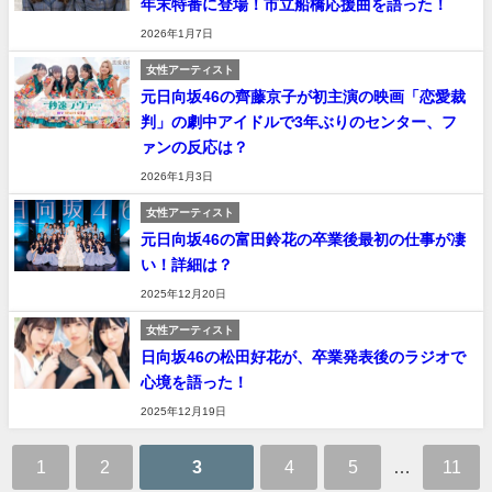
年末特番に登場！市立船橋応援曲を語った！
2026年1月7日
女性アーティスト
元日向坂46の齊藤京子が初主演の映画「恋愛裁
判」の劇中アイドルで3年ぶりのセンター、フ
ァンの反応は？
2026年1月3日
女性アーティスト
元日向坂46の富田鈴花の卒業後最初の仕事が凄
い！詳細は？
2025年12月20日
女性アーティスト
日向坂46の松田好花が、卒業発表後のラジオで
心境を語った！
2025年12月19日
1
2
3
4
5
…
11