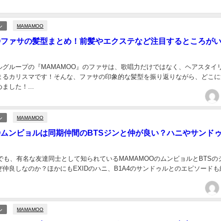
MAMAMOO
ル
OOファサの髪型まとめ！前髪やエクステなど注目するところが
ルグループの『MAMAMOO』のファサは、歌唱力だけではなく、ヘアスタイ
まるカリスマです！そんな、ファサの印象的な髪型を振り返りながら、どこに
ました！...
MAMAMOO
ル
OOムンビョルは同期仲間のBTSジンと仲が良い？ハニやサンド
中でも、有名な友達同士として知られているMAMAMOOのムンビョルとBTSの
仲良しなのか？ほかにもEXIDのハニ、B1A4のサンドゥルとのエピソードも
MAMAMOO
ル