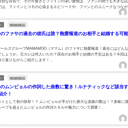
特別な存在で、その可愛さとフィインの深い愛情は、ファンの間でも大きな話
では、フィインとコモの心温まるエピソードや、ファンとのユニークなつなが
します！...
MAMAMOO
ル
OOのファサの過去の彼氏は誰？熱愛報道のお相手と結婚する可
PガールズグループMAMAMOO（ママム）のファサに熱愛報道！過去にはどん
でしょうか。元カレは何人いたの？現在のお相手と結婚の予定はある？今回は
り返りながらご紹介します！...
MAMAMOO
ル
OOのムンビョルの作詞した曲数に驚き！ルナティックなど該当
紹介！
ストとして初の快挙！？ ムンビョルが手がけた膨大な楽曲の数は！？多岐に
ループを超えたムンビョルの作詞スキルや魅力について調査！...