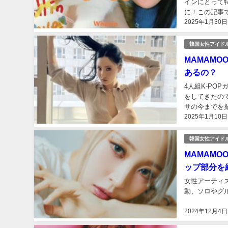
インにとって
に！この記事
2025年1月30日
たっぷりご紹介
韓国女性アイド
MAMAM
あるの？
4人組K-PO
をしてきたの
サの今までを振
2025年1月10日
韓国女性アイド
MAMAM
ップ部分を
女性アーティ
動、ソロやグ
2024年12月4日