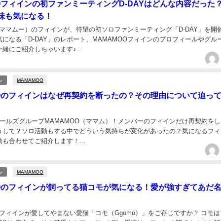
OOフィインの初ファンミーティングD-DAYはどんな内容だった
味も気になる！
（ママムー）のフィインが、待望の初ソロファンミーティング「D-DAY」を開
になる「D-DAY」のレポート、MAMAMOOフィインのプロフィールやグル
緒にご紹介しちゃいます♪...
MAMAMOO
ル
OOのフィインはなぜ再契約を断ったの？その理由について迫っ
ガールズグループMAMAMOO（ママム）！メンバーのフィインだけ再契約を
うして？ソロ活動もする中でどういう気持ちが変化があったの？気になるフィ
も合わせてご紹介します！...
MAMAMOO
ル
OOのフィインが飼ってる猫コモが気になる！愛が強すぎてあだ
のフィインが愛してやまない愛猫「コモ（Ggomo）」をご存じですか？ コモ