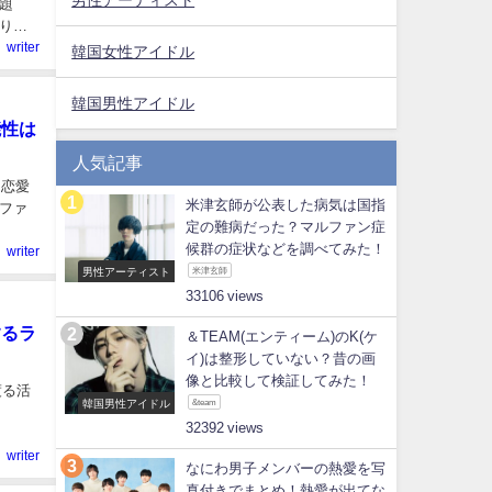
題
りを
writer
韓国女性アイドル
韓国男性アイドル
能性は
人気記事
な恋愛
米津玄師が公表した病気は国指
ファ
定の難病だった？マルファン症
候群の症状などを調べてみた！
writer
男性アーティスト
米津玄師
33106
するラ
＆TEAM(エンティーム)のK(ケ
イ)は整形していない？昔の画
像と比較して検証してみた！
渡る活
韓国男性アイドル
&team
32392
writer
なにわ男子メンバーの熱愛を写
真付きでまとめ！熱愛が出てな