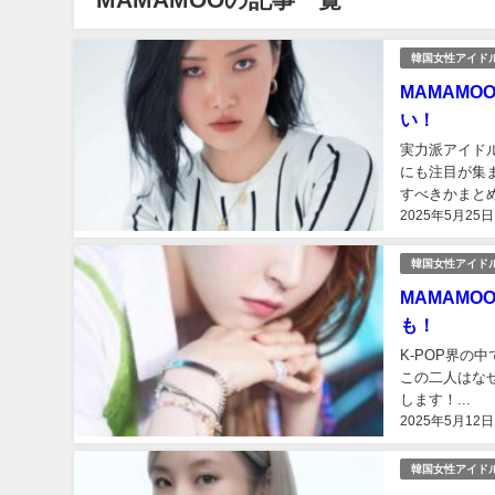
韓国女性アイド
MAMAM
い！
実力派アイド
にも注目が集
すべきかまとめ
2025年5月25日
韓国女性アイド
MAMAM
も！
K-POP界の
この二人はなぜ
します！...
2025年5月12日
韓国女性アイド