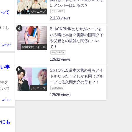
いメンバーはいるの？
なって
ジャニーズ
なにわ男子
21163
華々し
BLACKPINKのリサがハーフと
いう噂は本当？実際の国籍タイ
や父親との複雑な関係につい
writer
て！
韓国女性アイドル
BLACKPINK
12632
凄い事
SixTONES京本大我の母もアイ
ドルだった！？しかも同じグル
ープに佐久間大介の母も？！
女性グ
てレポ
ジャニーズ
SixTONES
12526
writer
ンにも