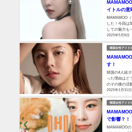
MAMAM
イトルの意
MAMAMOO
した！今回は気
しての魅力も一
2025年5月8日
韓国女性アイド
MAMAM
す！
韓国の4人組
った理由はど
のその後の活動
2025年1月31日
韓国女性アイド
MAMAM
で影響？！
MAMAMOO