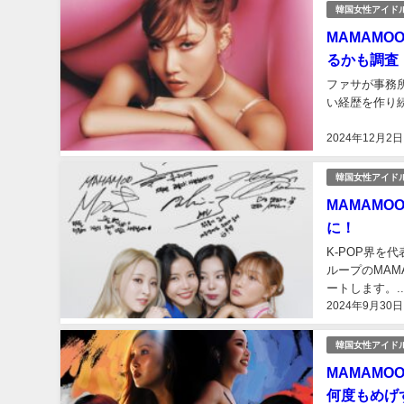
韓国女性アイド
MAMAM
るかも調査
ファサが事務
い経歴を作り
2024年12月2日
韓国女性アイド
MAMAM
に！
K-POP界
ループのMA
ートします。..
2024年9月30日
韓国女性アイド
MAMAM
何度もめげ