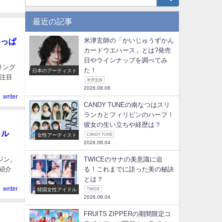
最近の記事
いっぱ
米津玄師の「かいじゅうずかん
カードウエハース」とは?発売
日やラインナップを調べてみ
リング
た！
日本のアーティスト
注目
米津玄師
2026.08.06
writer
CANDY TUNEの南なつはスリ
ランカとフィリピンのハーフ！
彼女の生い立ちや経歴は？
ゥル
女性アーティスト
CANDY TUNE
2026.08.04
ジン。
TWICEのサナの美意識に迫
紹介
る！これまでに語った美の秘訣
とは？
writer
韓国女性アイドル
TWICE
2026.08.04
FRUITS ZIPPERの期間限定コ