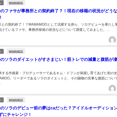
MAMAMOO
ル
OOのファサが事務所との契約終了？！現在の移籍の状況がどう
！
所との契約終了！？MAMAMOOとして活躍する傍ら、ソロデビューを果たし
続けているファサ。事務所移籍の状況などについて調査してみました。...
MAMAMOO
ル
OOのソラのダイエットがすさまじい！筋トレでの減量と腹筋が
を代表する作曲家・プロデューサーであるキム・ドフンが発掘し育てあげた初の
MAMOO。リーダーであるソラのダイエットと、その賜物の見事な腹筋につい
.
MAMAMOO
ル
OOのソラのデビュー前の夢はcaだった？アイドルオーディショ
ずにチャレンジ！