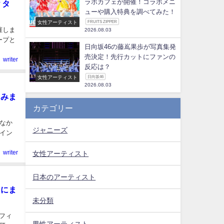
ラボカフェが開催！コラボメニ
？タ
ューや購入特典を調べてみた！
女性アーティスト
FRUITS ZIPPER
催しま
2026.08.03
ープと
日向坂46の藤嶌果歩が写真集発
売決定！先行カットにファンの
writer
反応は？
女性アーティスト
日向坂46
2026.08.03
てみま
カテゴリー
しなか
ジャニーズ
イン
writer
女性アーティスト
日本のアーティスト
名にま
未分類
はフィ
男性アーティスト