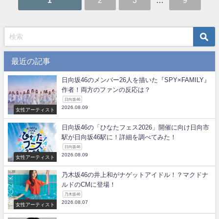
1
2
3
…
9
最近の記事
日向坂46のメンバー26人を描いた『SPY×FAMILY』
作者！両方のファンの反応は？
日向坂46
2026.08.09
女性アーティスト
日向坂46の「ひなたフェス2026」開催に向け日向市
駅が日向坂46駅に！詳細を調べてみた！
日向坂46
2026.08.09
女性アーティスト
乃木坂46の井上和がナゲットアイドル！？マクドナ
ルドのCMに登場！
乃木坂46
2026.08.07
女性アーティスト