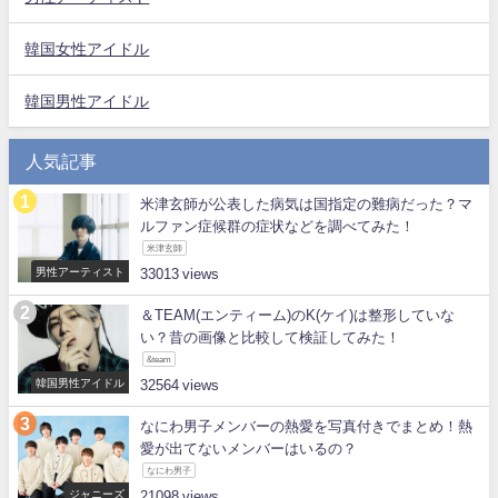
韓国女性アイドル
韓国男性アイドル
人気記事
米津玄師が公表した病気は国指定の難病だった？マ
ルファン症候群の症状などを調べてみた！
米津玄師
男性アーティスト
33013
＆TEAM(エンティーム)のK(ケイ)は整形していな
い？昔の画像と比較して検証してみた！
&team
韓国男性アイドル
32564
なにわ男子メンバーの熱愛を写真付きでまとめ！熱
愛が出てないメンバーはいるの？
なにわ男子
ジャニーズ
21098