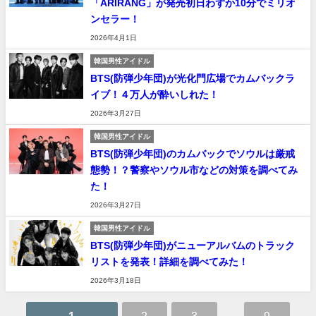
「ARIRANG」が発売初日わずか10分でミリオ
ンセラー！
2026年4月1日
韓国男性アイドル
BTS(防弾少年団)が光化門広場でカムバックラ
イブ！４万人が酔いしれた！
2026年3月27日
韓国男性アイドル
BTS(防弾少年団)のカムバックでソウルは厳戒
態勢！？警察やソウル市などの対策を調べてみ
た！
2026年3月27日
韓国男性アイドル
BTS(防弾少年団)がニューアルバムのトラック
リストを発表！詳細を調べてみた！
2026年3月18日