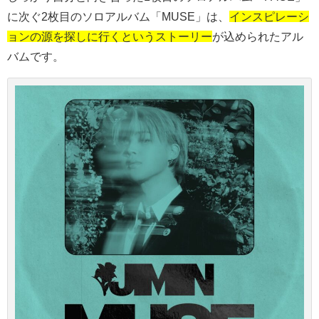
に次ぐ
2
枚目のソロアルバム「
MUSE
」は、
インスピレーシ
ョンの源を探しに行くというストーリー
が込められたアル
バムです。