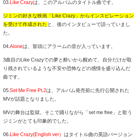
03.
Like Crazy
は、このアルバムのタイトル曲です。
ジミンの好きな映画「Like Crazy」からインスピレーション
を受けて作成された
と、後のインタビューで語っていまし
た。
04.
Alone
は、冒頭にアラームの音が入っています。
3曲目のLike Crazyでの夢と酔いから醒めて、自分だけが取
り残されているような不安や恐怖などの感情を盛り込んだ
曲です。
05.
Set Me Free Pt.2
は、アルバム発売前に先行公開された
MVが話題となりました。
MVの舞台は監獄。そこで踊りながら「set me free」と歌う
ジミンがとても印象的でした。
06.
Like Crazy(English ver）
はタイトル曲の英語バージョン