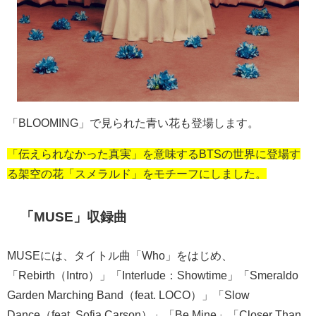
「BLOOMING」で見られた青い花も登場します。
「伝えられなかった真実」を意味するBTSの世界に登場す
る架空の花「スメラルド」をモチーフにしました。
「MUSE」収録曲
MUSEには、タイトル曲「
Who
」をはじめ、
「
Rebirth
（
Intro
）」「
Interlude
：
Showtime
」「
Smeraldo
Garden Marching Band
（
feat. LOCO
）」「
Slow
Dance
（
feat. Sofia Carson
）」「
Be Mine
」「
Closer Than