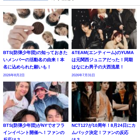
BTS(防弾少年団)の知っておきた
&TEAM(エンティーム)のYUMA
いメンバーの活動名の由来！本
は元関西ジュニアだった！同期
名に込められた願いも！
はなにわ男子の大西流星！
2026年8月2日
2026年7月31日
BTS(防弾少年団)がNYでオフラ
NCT127が10周年！8月24日にカ
インイベント開催へ！ファンの
ムバック決定！ファンの反応
反応は？
は？