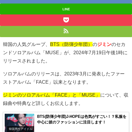
LINE
韓国の人気グループ、
BTS（防弾少年団）
の
ジミン
のセカ
ンドソロアルバム「
MUSE
」が、2024年7月
19
日午後
1
時に
リリースされました。
ソロアルバムのリリースは、2023年
3
月に発表したファー
ストアルバム「
FACE
」以来となります。
ジミンのソロアルバム「FACE」と「MUSE」
について、収
録曲や特典など詳しくお伝えします。
BTS(防弾少年団)J-HOPEは色気がすごい！？私服を
中心に彼のファッションに注目します！
韓国男性アイドル