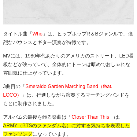
タイトル曲「
Who
」は、ヒップホップ
R
＆
B
ジャンルで、強
烈なバウンスとギター演奏が特徴です。
MVには、
19
80
年代あたりのアメリカのストリート、
LED
看
板などが映っていて、全体的にトーンは暗めでおしゃれな
雰囲気に仕上がっています。
3曲目の「
Smeraldo Garden Marching Band（feat.
LOCO）
」は、行進しながら演奏するマーチングバンドを
もとに制作されました。
アルバムの最後を飾る楽曲は「
Closer Than This
」は、
ARMY（BTSのファンダム名）に対する気持ちを表現した
ファンソング
になっています。