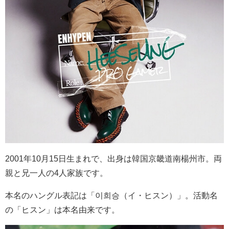
2001
年
10
月
15
日生まれで、出身は韓国京畿道南楊州市。両
親と兄一人の
4
人家族です。
本名のハングル表記は「이희승（イ・ヒスン）」。活動名
の「ヒスン」は本名由来です。