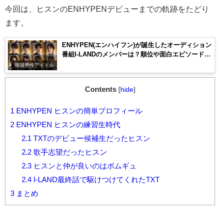
今回は、ヒスンの
ENHYPENデビューまでの軌跡をたどり
ます。
ENHYPEN(エンハイフン)が誕生したオーディション
番組I-LANDのメンバーは？順位や面白エピソードを
紹介！
韓国男性アイドル
Contents
[
hide
]
1
ENHYPEN ヒスンの簡単プロフィール
2
ENHYPEN ヒスンの練習生時代
2.1
TXTのデビュー候補生だったヒスン
2.2
歌手志望だったヒスン
2.3
ヒスンと仲が良いのはボムギュ
2.4
I-LAND最終話で駆けつけてくれたTXT
3
まとめ