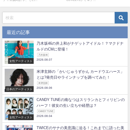
最近の記事
乃木坂46の井上和がナゲットアイドル！？マクドナ
ルドのCMに登場！
乃木坂46
2026.08.07
女性アーティスト
米津玄師の「かいじゅうずかん カードウエハース」
とは?発売日やラインナップを調べてみた！
米津玄師
2026.08.06
日本のアーティスト
CANDY TUNEの南なつはスリランカとフィリピンの
ハーフ！彼女の生い立ちや経歴は？
CANDY TUNE
2026.08.04
女性アーティスト
TWICEのサナの美意識に迫る！これまでに語った美