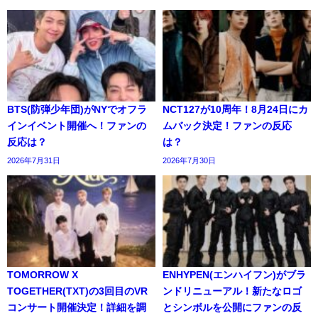
BTS(防弾少年団)がNYでオフラ
NCT127が10周年！8月24日にカ
インイベント開催へ！ファンの
ムバック決定！ファンの反応
反応は？
は？
2026年7月31日
2026年7月30日
TOMORROW X
ENHYPEN(エンハイフン)がブラ
TOGETHER(TXT)の3回目のVR
ンドリニューアル！新たなロゴ
コンサート開催決定！詳細を調
とシンボルを公開にファンの反