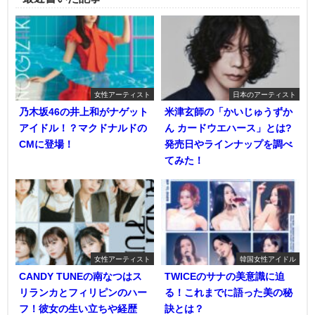
女性アーティスト
日本のアーティスト
乃木坂46の井上和がナゲット
米津玄師の「かいじゅうずか
アイドル！？マクドナルドの
ん カードウエハース」とは?
CMに登場！
発売日やラインナップを調べ
てみた！
女性アーティスト
韓国女性アイドル
CANDY TUNEの南なつはス
TWICEのサナの美意識に迫
リランカとフィリピンのハー
る！これまでに語った美の秘
フ！彼女の生い立ちや経歴
訣とは？