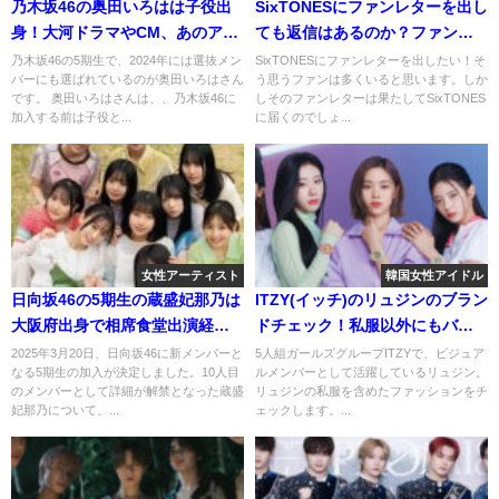
乃木坂46の奥田いろはは子役出
SixTONESにファンレターを出し
身！大河ドラマやCM、あのアー
ても返信はあるのか？ファンレ
ティストのMVに出演経験も！？
ターの書き方など含め徹底的に
乃木坂46の5期生で、2024年には選抜メン
SixTONESにファンレターを出したい！そ
バーにも選ばれているのが奥田いろはさん
う思うファンは多くいると思います。しか
調べてみた！
です。 奥田いろはさんは、、乃木坂46に
しそのファンレターは果たしてSixTONES
加入する前は子役と...
に届くのでしょ...
女性アーティスト
韓国女性アイドル
日向坂46の5期生の蔵盛妃那乃は
ITZY(イッチ)のリュジンのブラン
大阪府出身で相席食堂出演経験
ドチェック！私服以外にもバッ
あり！？ファンの反応は？
グや帽子など徹底調査！
2025年3月20日、日向坂46に新メンバーと
5人組ガールズグループITZYで、ビジュア
なる5期生の加入が決定しました。10人目
ルメンバーとして活躍しているリュジン。
のメンバーとして詳細が解禁となった蔵盛
リュジンの私服を含めたファッションをチ
妃那乃について、...
ェックします。...