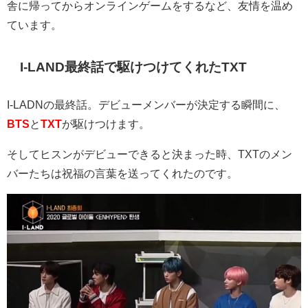
舎に帰ってからオンラインゲームをするなど、友情を温め
ています。
I-LAND最終話で駆けつけてくれたTXT
I-LADN
の最終話。デビューメンバーが決定する瞬間に、
BTS
と
TXT
が駆けつけます。
そしてヒスンがデビューできると決まった時、
TXT
のメン
バーたちは祝福の言葉を送ってくれたのです。