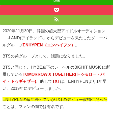
LINE
2020
年
11
月
30
日、韓国の超大型アイドルオーディション
「
I-LAND(
アイランド
)」
からデビューを果たしたグローバ
ルグループ
ENHYPEN（エンハイフン）
。
BTS
の弟グループとして、話題になりました。
BTS
と同じく、
HYBE
傘下のレーベルの
BIGHIT MUSIC
に所
属している
TOMORROW X TOGETHER(トゥモロー・バ
イ・トゥギャザー)
、略して
TXT
は、
ENHYPEN
より
1
年早
い、
2019
年にデビューしました。
ENHYPENの最年長ヒスンがTXTのデビュー候補生だった
ことは、ファンの間では有名です。