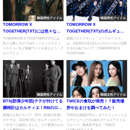
韓国男性アイドル
韓国男性アイドル
TOMORROW X
TOMORROW X
TOGETHER(TXT)には色々な略
TOGETHER(TXT)のボムギュが
し方が？txtティーエックスティ
コーラルヘイズのモデルに！気
TOMORROW X TOGETHER(TXT)には
韓国コスメブランド「コーラルヘイズ」
色々な略し方が？txtティーエックスティ
は、2024年11月1日からグローバルに活躍
ーやトゥバなど検索ワードを覚
になるリップの値段はお幾ら？
ーやトゥバなど検索ワードを覚えよう！グ
する5人組グループ「TOMORROW X
えよう！
ループとメ...
TOGETHER」...
韓国男性アイドル
韓国女性アイドル
BTS(防弾少年団)テテが付けてる
TWICEの食玩が発売！？販売場
腕時計はカルティエ！RMのロレ
所やおまけを調べてみた！
ックスの値段にもビックリ！
韓国の人気グループ、BTS（防弾少年団）
TWICEは韓国JYPエンターテインメントよ
のテテは、2023年7月にカルティエのアン
りデビューした9人組のガールズアイドル
バサダーに就任しました。テテ愛用のカル
グループ。新発売予定の「TWICE
ティエ腕時計や、その...
LOVELYSグミ＆チ...