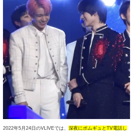
2022
年
5
月
24
日の
VLIVE
では、
深夜にボムギュとTV電話し