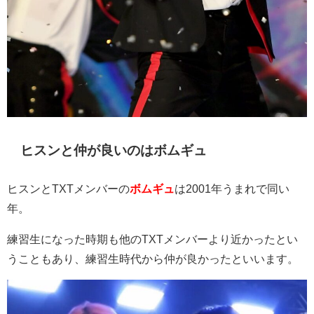
ヒスンと仲が良いのはボムギュ
ヒスンとTXTメンバーの
ボムギュ
は
2001
年うまれで同い
年。
練習生になった時期も他の
TXT
メンバーより近かったとい
うこともあり、練習生時代から仲が良かったといいます。