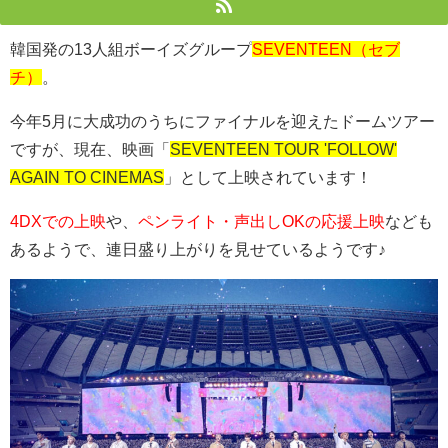
韓国発の13人組ボーイズグループ
SEVENTEEN（セブ
チ）
。
今年5月に大成功のうちにファイナルを迎えたドームツアー
ですが、現在、映画「
SEVENTEEN TOUR 'FOLLOW'
AGAIN TO CINEMAS
」として上映されています！
4DXでの上映
や、
ペンライト・声出しOKの応援上映
なども
あるようで、連日盛り上がりを見せているようです♪