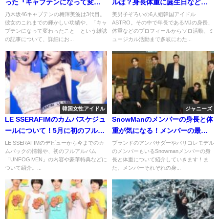
った『キャプテンになって変わ
ルは？身長体重に誕生日などま
った事』
とめてみる！
乃木坂46キャプテンの梅澤美波は3代目。
美男子ぞろいの6人組韓国アイドル
彼女のこれまでの輝かしい功績や、「キャ
ASTRO。その中で年長であるMJの身長、
プテンになって変わったこと」という雑誌
体重などのプロフィールからソロ活動、ミ
の記事について、詳細にお...
ュージカル活動まで多岐にわた...
韓国女性アイドル
ジャニーズ
LE SSERAFIMのカムバスケジュ
SnowManのメンバーの身長と体
ールについて！5月に初のフルア
重が気になる！メンバーの最大
ルバム！？
身長差は何センチ？
LE SSERAFIMのデビューから今までのカ
ブランドのアンバサダーやパリコレモデル
ムバックの情報や、初のフルアルバム
のメンバーもいるSnowmanメンバーの身
「UNFOGIVEN」の内容や豪華特典などに
長と体重について紹介していきます！ま
ついて紹介。...
た、メンバーそれぞれの身...