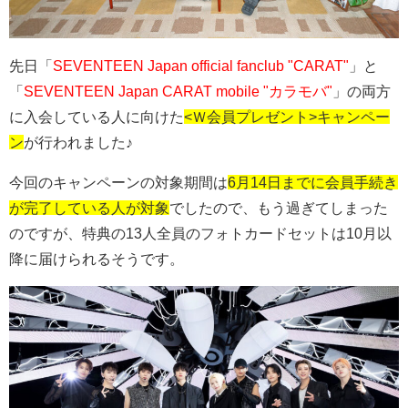
先日「
SEVENTEEN Japan official fanclub "
CARAT
"
」と
「
SEVENTEEN Japan
CARAT
mobile "
カラモバ
"
」の両方
に入会している人に向けた
<Ｗ会員プレゼント>キャンペー
ン
が行われました♪
今回のキャンペーンの対象期間は
6月14日までに会員手続き
が完了している人が対象
でしたので、もう過ぎてしまった
のですが、特典の13人全員のフォトカードセットは10月以
降に届けられるそうです。