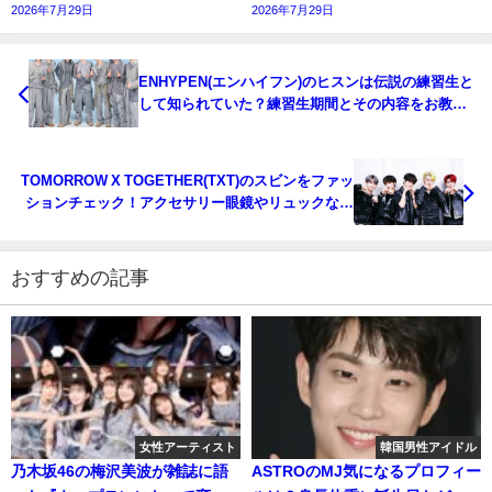
2026年7月29日
2026年7月29日
ENHYPEN(エンハイフン)のヒスンは伝説の練習生と
して知られていた？練習生期間とその内容をお教え
します！
TOMORROW X TOGETHER(TXT)のスビンをファッ
ションチェック！アクセサリー眼鏡やリュックなど
小物にも注目！
おすすめの記事
女性アーティスト
韓国男性アイドル
乃木坂46の梅沢美波が雑誌に語
ASTROのMJ気になるプロフィー