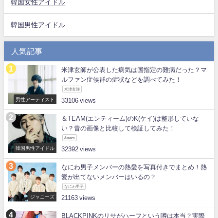
韓国女性アイドル
韓国男性アイドル
人気記事
米津玄師が公表した病気は国指定の難病だった？マ
ルファン症候群の症状などを調べてみた！
米津玄師
男性アーティスト
33106
＆TEAM(エンティーム)のK(ケイ)は整形していな
い？昔の画像と比較して検証してみた！
&team
韓国男性アイドル
32392
なにわ男子メンバーの熱愛を写真付きでまとめ！熱
愛が出てないメンバーはいるの？
なにわ男子
ジャニーズ
21163
BLACKPINKのリサがハーフという噂は本当？実際