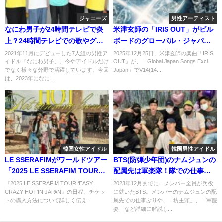
ジャニーズ
男性アーティスト
なにわ男子が24時間テレビで炎
米津玄師の「IRIS OUT」がビル
上？24時間テレビでの歌やグッ
ボードのグローバル・ジャパ
ズはあったの？
ン・ソングスV14達成！
2021年11月にデビューした7人組の男性ア
2025年12月25日、米津玄師の楽曲「IRIS
イドル『なにわ男子』。今やアイドルだけ
OUT」が、「Global Japan Songs Excl.
でなく様々な分野で活躍しています。今回
Japan」でV14(14...
は、2023年になに...
韓国女性アイドル
韓国男性アイドル
LE SSERAFIMがワールドツアー
BTS(防弾少年団)のナムジュンの
「2025 LE SSERAFIM TOUR
配属先は軍楽隊！隊での仕事や
‘EASY CRAZY HOT’」が発表！
軍服姿についてチェック！
『2025 LE SSERAFIM TOUR ‘EASY
2023年12月までに、メンバー全員が兵役
CRAZY HOT’IN JAPAN』の日程、チケッ
に就いたBTS。メンバーのナムジュンの配
日本の予定や購入方法や倍率
トの購入方法について詳しく伝え...
属先での仕事ぶりや、「坊主頭」、「軍服
は？
姿」など詳細に解説し...