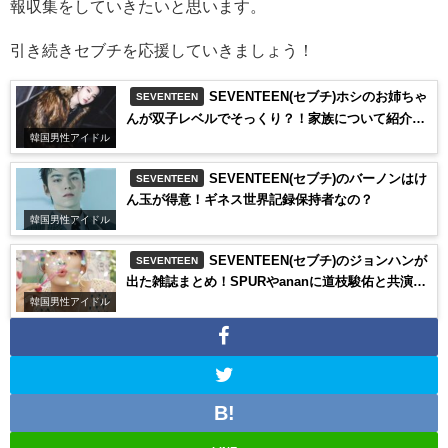
報収集をしていきたいと思います。
引き続きセブチを応援していきましょう！
SEVENTEEN(セブチ)ホシのお姉ちゃ
SEVENTEEN
んが双子レベルでそっくり？！家族について紹介し
ます！
韓国男性アイドル
SEVENTEEN(セブチ)のバーノンはけ
SEVENTEEN
ん玉が得意！ギネス世界記録保持者なの？
韓国男性アイドル
SEVENTEEN(セブチ)のジョンハンが
SEVENTEEN
出た雑誌まとめ！SPURやananに道枝駿佑と共演し
たあの本も！
韓国男性アイドル