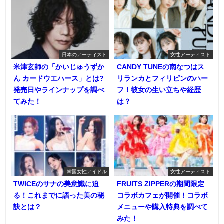
日本のアーティスト
女性アーティスト
米津玄師の「かいじゅうずか
CANDY TUNEの南なつはス
ん カードウエハース」とは?
リランカとフィリピンのハー
発売日やラインナップを調べ
フ！彼女の生い立ちや経歴
てみた！
は？
韓国女性アイドル
女性アーティスト
TWICEのサナの美意識に迫
FRUITS ZIPPERの期間限定
る！これまでに語った美の秘
コラボカフェが開催！コラボ
訣とは？
メニューや購入特典を調べて
みた！