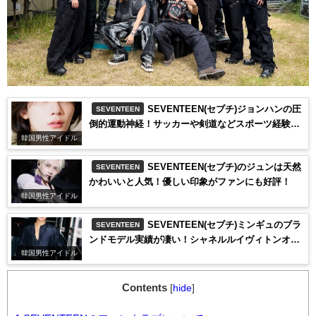
SEVENTEEN(セブチ)ジョンハンの圧
SEVENTEEN
倒的運動神経！サッカーや剣道などスポーツ経験の
多さに驚き！
韓国男性アイドル
SEVENTEEN(セブチ)のジュンは天然
SEVENTEEN
かわいいと人気！優しい印象がファンにも好評！
韓国男性アイドル
SEVENTEEN(セブチ)ミンギュのブラ
SEVENTEEN
ンドモデル実績が凄い！シャネルルイヴィトンオメ
ガと引っ張りだこ！
韓国男性アイドル
Contents
[
hide
]