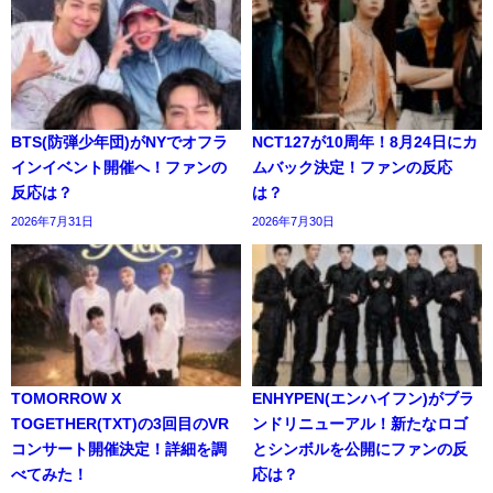
BTS(防弾少年団)がNYでオフラ
NCT127が10周年！8月24日にカ
インイベント開催へ！ファンの
ムバック決定！ファンの反応
反応は？
は？
2026年7月31日
2026年7月30日
TOMORROW X
ENHYPEN(エンハイフン)がブラ
TOGETHER(TXT)の3回目のVR
ンドリニューアル！新たなロゴ
コンサート開催決定！詳細を調
とシンボルを公開にファンの反
べてみた！
応は？