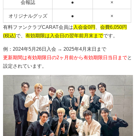
会報誌
●
×
オリジナルグッズ
●
×
有料ファンクラブCARAT会員は
入会金0円
、
会費6,050円
(税込)
で、
有効期限は入会日の翌年前月末まで
です。
例：2024年5月26日入会 → 2025年4月末日まで
更新期間は有効期限日の2ヶ月前から有効期限日当日まで
と
設定されています。