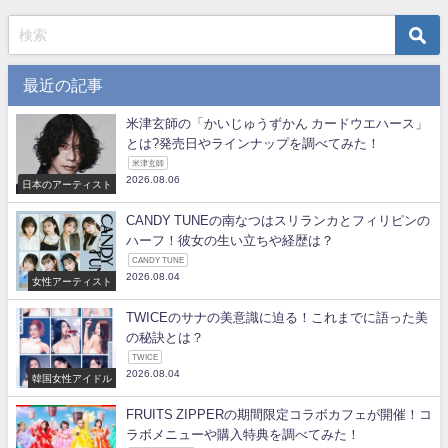
最近の記事
米津玄師の「かいじゅうずかん カードウエハース」
とは?発売日やラインナップを調べてみた！
米津玄師
2026.08.06
日本のアーティスト
CANDY TUNEの南なつはスリランカとフィリピンの
ハーフ！彼女の生い立ちや経歴は？
CANDY TUNE
2026.08.04
女性アーティスト
TWICEのサナの美意識に迫る！これまでに語った美
の秘訣とは？
TWICE
2026.08.04
韓国女性アイドル
FRUITS ZIPPERの期間限定コラボカフェが開催！コ
ラボメニューや購入特典を調べてみた！