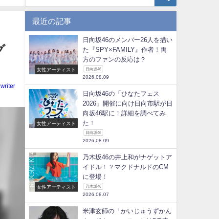
最近の記事
日向坂46のメンバー26人を描い
グ
た『SPY×FAMILY』作者！両
方のファンの反応は？
女性アーティスト
日向坂46
2026.08.09
writer
日向坂46の「ひなたフェス
2026」開催に向け日向市駅が日
向坂46駅に！詳細を調べてみ
た！
女性アーティスト
日向坂46
2026.08.09
乃木坂46の井上和がナゲットア
イドル！？マクドナルドのCM
に登場！
女性アーティスト
乃木坂46
2026.08.07
米津玄師の「かいじゅうずかん