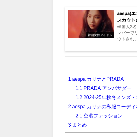
aesp
スカウト
韓国人2名
ンバーで
韓国女性アイドル
ウトされ
してみます。
1
aespa カリナとPRADA
1.1
PRADA アンバサダー
1.2
2024-25年秋冬メンズ
2
aespa カリナの私服コーデ
2.1
空港ファッション
3
まとめ