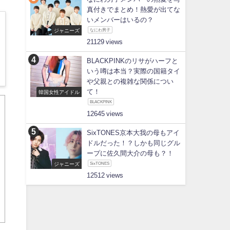
真付きでまとめ！熱愛が出てな
いメンバーはいるの？
ジャニーズ
なにわ男子
21129
BLACKPINKのリサがハーフと
いう噂は本当？実際の国籍タイ
や父親との複雑な関係につい
て！
韓国女性アイドル
BLACKPINK
12645
SixTONES京本大我の母もアイ
ドルだった！？しかも同じグル
ープに佐久間大介の母も？！
ジャニーズ
SixTONES
12512