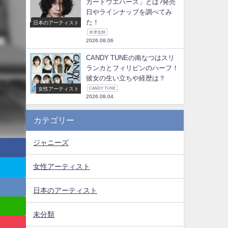
カードウエハース」とは?発売
日やラインナップを調べてみ
た！
日本のアーティスト
米津玄師
2026.08.06
CANDY TUNEの南なつはスリ
ランカとフィリピンのハーフ！
彼女の生い立ちや経歴は？
女性アーティスト
CANDY TUNE
2026.08.04
カテゴリー
ジャニーズ
女性アーティスト
日本のアーティスト
未分類