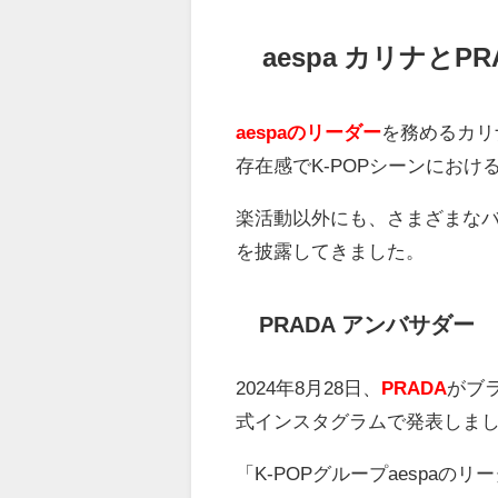
aespa カリナとPR
aespaのリーダー
を務めるカリ
存在感で
K-POP
シーンにおけ
楽活動以外にも、さまざまな
を披露してきました。
PRADA アンバサダー
2024年8月28日、
PRADA
がブ
式インスタグラムで発表しま
「K-POPグループ
aespa
のリー