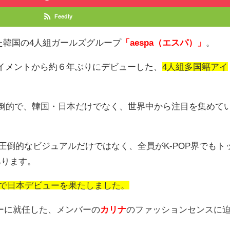
Feedly
た韓国の
4
人組ガールズグループ
「aespa（エスパ）」
。
イメントから約６年ぶりにデビューした、
4人組多国籍アイ
倒的で、韓国・日本だけでなく、世界中から注目を集めて
圧倒的なビジュアルだけではなく、全員が
K-POP
界でもト
あります。
SS」で日本デビューを果たしました。
ダーに就任した、メンバーの
カリナ
のファッションセンスに