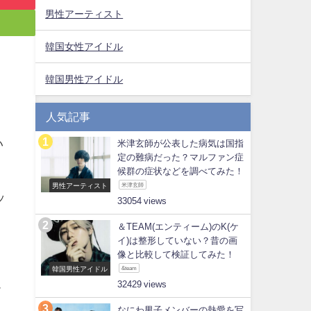
男性アーティスト
韓国女性アイドル
韓国男性アイドル
人気記事
い
米津玄師が公表した病気は国指
定の難病だった？マルファン症
候群の症状などを調べてみた！
男性アーティスト
米津玄師
ッ
33054
＆TEAM(エンティーム)のK(ケ
イ)は整形していない？昔の画
像と比較して検証してみた！
韓国男性アイドル
&team
迫
32429
なにわ男子メンバーの熱愛を写