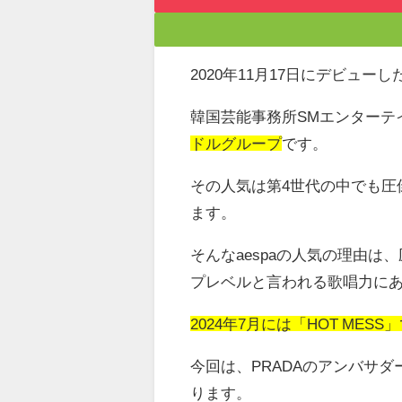
2020
年
11
月
17
日にデビューし
韓国芸能事務所
SM
エンターテ
ドルグループ
です。
その人気は第
4
世代の中でも圧
ます。
そんな
aespa
の人気の理由は、
プレベルと言われる歌唱力に
2024年7月には「HOT ME
今回は、PRADAのアンバサ
ります。