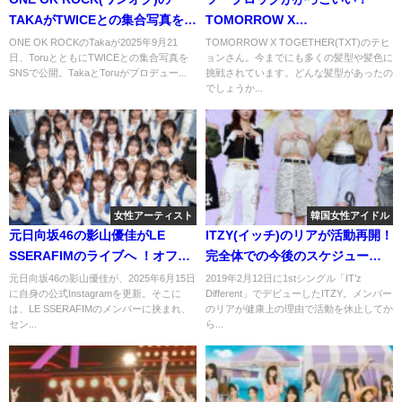
TAKAがTWICEとの集合写真を公
TOMORROW X
開！あれ左足は？
TOGETHER(TXT)のテヒョンの
ONE OK ROCKのTakaが2025年9月21
TOMORROW X TOGETHER(TXT)のテヒ
日、ToruとともにTWICEとの集合写真を
ョンさん。今までにも多くの髪型や髪色に
歴代髪型＆髪色まとめ！
SNSで公開。TakaとToruがプロデュー...
挑戦されています。どんな髪型があったの
でしょうか...
女性アーティスト
韓国女性アイドル
元日向坂46の影山優佳がLE
ITZY(イッチ)のリアが活動再開！
SSERAFIMのライブへ ！オフシ
完全体での今後のスケジュール
ョットが衝撃すぎる！
に注目！
元日向坂46の影山優佳が、2025年6月15日
2019年2月12日に1stシングル「IT’z
に自身の公式Instagramを更新。そこに
Different」でデビューしたITZY。メンバー
は、LE SSERAFIMのメンバーに挟まれ、
のリアが健康上の理由で活動を休止してか
セン...
ら...