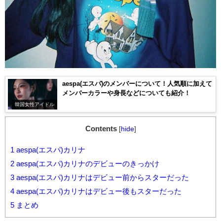
aespa(エスパ)のメンバーについて！人気順に加えて
メンバーカラーや身長などについても紹介！
韓国女性アイドル
Contents
[
hide
]
1
aespa(エスパ)カリナ
2
aespa(エスパ)カリナのデビューのきっかけ
3
aespa(エスパ)カリナはデビュー前からスターだった
4
aespa(エスパ)カリナはデビュー後もスターだった
5
まとめ