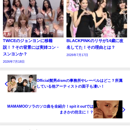
TWICEのジョンヨンに移籍
BLACKPINKのリサが14歳に改
説！？その背景には実姉コン・
名してた！その理由とは？
スンヨンか？
2026年7月17日
2026年7月18日
Official髭男dismの事務所やレーベルはどこ？所属
している他アーティストの面子も凄い！
MAMAMOOソラのソロ曲を全紹介！spit it outでは
まさかの坊主に！？