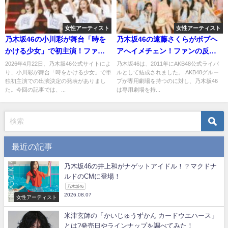
女性アーティスト
女性アーティスト
乃木坂46の小川彩が舞台「時を
乃木坂46の遠藤さくらがボブヘ
かける少女」で初主演！ファン
アへイメチェン！ファンの反応
の反応は？
は？
2026年4月22日、乃木坂46公式サイトによ
乃木坂46は、2011年にAKB48公式ライバ
り、小川彩が舞台「時をかける少女」で単
ルとして結成されました。 AKB48グルー
独初主演での出演決定の発表がありまし
プが専用劇場を持つのに対し、乃木坂46
た。今回の記事では、...
は専用劇場を持...
最近の記事
乃木坂46の井上和がナゲットアイドル！？マクドナ
ルドのCMに登場！
乃木坂46
2026.08.07
女性アーティスト
米津玄師の「かいじゅうずかん カードウエハース」
とは?発売日やラインナップを調べてみた！