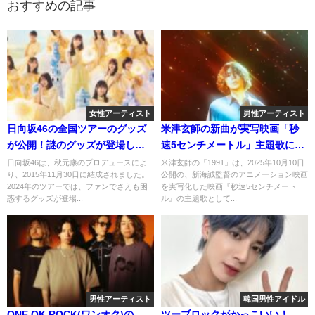
おすすめの記事
女性アーティスト
男性アーティスト
日向坂46の全国ツアーのグッズ
米津玄師の新曲が実写映画「秒
が公開！謎のグッズが登場しフ
速5センチメートル」主題歌に！
ァンが困惑！？
曲のタイトル「1991」の意味
日向坂46は、秋元康のプロデュースによ
米津玄師の「1991」は、2025年10月10日
り、2015年11月30日に結成されました。
公開の、新海誠監督のアニメーション映画
は？
2024年のツアーでは、ファンでさえも困
を実写化した映画『秒速5センチメート
惑するグッズが登場...
ル』の主題歌として...
男性アーティスト
韓国男性アイドル
ONE OK ROCK(ワンオク)の
ツーブロックがかっこいい！