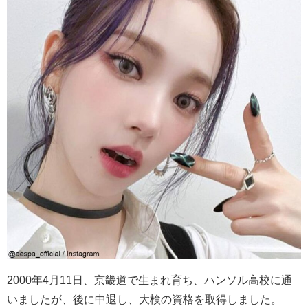
2000年4月11日、
京畿道
で生まれ育ち、ハンソル高校に通
いましたが
、後に中退し、
大検の資格を取得しました
。