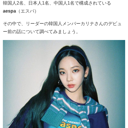
韓国人
2名、
日本人
1名、
中国人
1名で構成されている
aespa
（エスパ）
その中で、リーダーの韓国人メンバーカリナさんのデビュ
ー前の話について調べてみましょう。