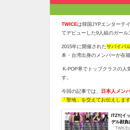
TWICE
は韓国
JYP
エンターテ
てデビューした
9
人組のガール
2015
年に開催された
サバイバ
本・台湾出身のメンバーが在
K-POP
界でトップクラスの人
す。
今回の記事では、
日本人メン
「聖地」を交えてお伝えしま
ITZY
デル顔負
「TWI