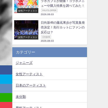
ラボカフェが開催！コラボメニ
ューや購入特典を調べてみた！
女性アーティスト
FRUITS ZIPPER
2026.08.03
日向坂46の藤嶌果歩が写真集発
売決定！先行カットにファンの
反応は？
女性アーティスト
日向坂46
2026.08.03
カテゴリー
ジャニーズ
女性アーティスト
日本のアーティスト
未分類
男性アーティスト