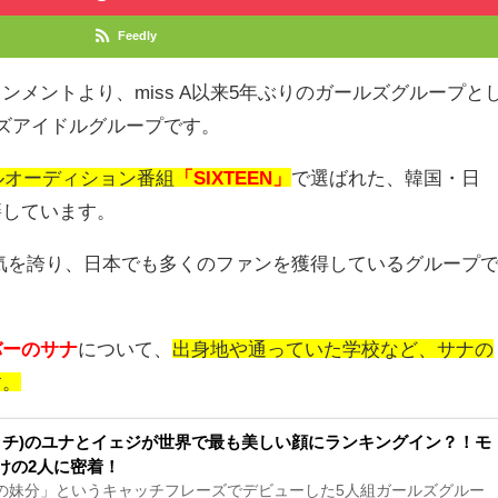
Feedly
インメントより、
miss A
以来
5
年ぶりのガールズグループと
ズアイドルグループです。
ルオーディション番組
「SIXTEEN」
で選ばれた、韓国・日
籍しています。
気を誇り、日本でも多くのファンを獲得しているグループ
バーのサナ
について、
出身地や通っていた学校など、サナの
す。
(イッチ)のユナとイェジが世界で最も美しい顔にランキングイン？！モ
けの2人に密着！
CEの妹分」というキャッチフレーズでデビューした5人組ガールズグルー