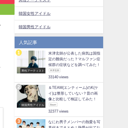
韓国女性アイドル
し
韓国男性アイドル
人気記事
米津玄師が公表した病気は国指
定の難病だった？マルファン症
候群の症状などを調べてみた！
で
男性アーティスト
米津玄師
33140
＆TEAM(エンティーム)のK(ケ
イ)は整形していない？昔の画
像と比較して検証してみた！
韓国男性アイドル
&team
32377
なにわ男子メンバーの熱愛を写
真付きでまとめ！熱愛が出てな