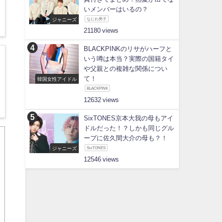
いメンバーはいるの？
ジャニーズ
なにわ男子
21180
BLACKPINKのリサがハーフと
いう噂は本当？実際の国籍タイ
や父親との複雑な関係につい
て！
韓国女性アイドル
BLACKPINK
12632
SixTONES京本大我の母もアイ
ドルだった！？しかも同じグル
ープに佐久間大介の母も？！
ジャニーズ
SixTONES
12546