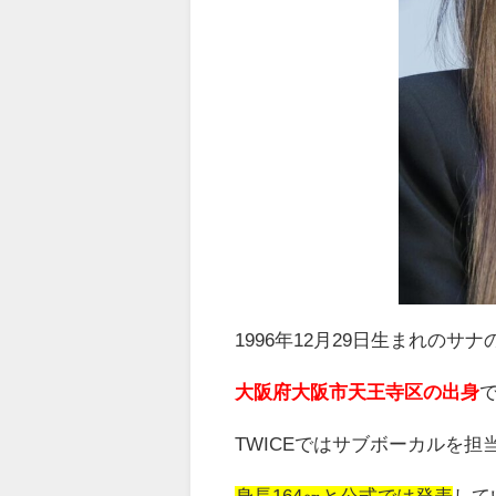
1996
年
12
月
29
日生まれのサナ
大阪府大阪市天王寺区の出身
TWICE
ではサブボーカルを担
身長164㎝と公式では発表
して