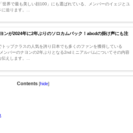
。「世界で最も美しい顔100」にも選ばれている、メンバーのイェジとユ
に迫ります。...
ナヨンが2024年に2年ぶりのソロカムバック！abcdの掛け声にも注
P界でトップクラスの人気を誇り日本でも多くのファンを獲得している
.。メンバーのナヨンの2年ぶりとなる2ndミニアルバムについてその内容
伝えします。...
Contents
[
hide
]
地