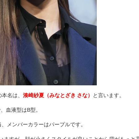
の本名は、
湊崎紗夏（みなとざき さな）
と言います。
で、血液型はB型。
当、メンバーカラーはパープルです。
いますが、顔が小さくスタイルが良いことから背がもっと