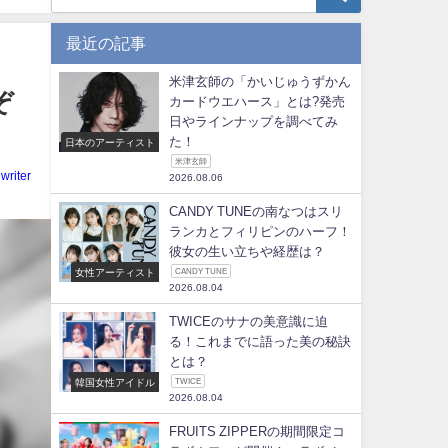
最近の記事
米津玄師の「かいじゅうずかん
ぞ
カードウエハース」とは?発売
日やラインナップを調べてみ
た！
日本のアーティスト
米津玄師
writer
2026.08.06
CANDY TUNEの南なつはスリ
ランカとフィリピンのハーフ！
彼女の生い立ちや経歴は？
女性アーティスト
CANDY TUNE
2026.08.04
TWICEのサナの美意識に迫
る！これまでに語った美の秘訣
とは？
韓国女性アイドル
TWICE
2026.08.04
FRUITS ZIPPERの期間限定コ