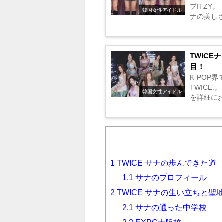
プITZY
韓国女性アイドル
ナの美しさ
TWICE
目！
K-PO
TWICE
韓国女性アイドル
を詳細にお
1
TWICE サナの歩んできた道
1.1
サナのプロフィール
2
TWICE サナの生い立ちと聖
2.1
サナの通った中学校
2.2
EXPG大阪校