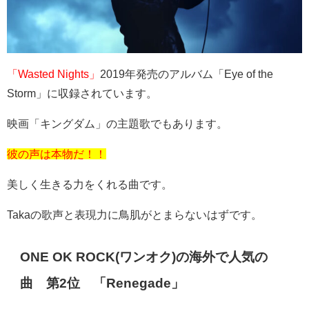
「Wasted Nights」
2019
年発売のアルバム「
Eye of the
Storm
」に収録されています。
映画「キングダム」の主題歌でもあります。
彼の声は本物だ！！
美しく生きる力をくれる曲です。
Takaの歌声と表現力に鳥肌がとまらないはずです。
ONE OK ROCK(
ワンオク
)
の海外で人気の
曲 第
2
位 「
Renegade
」