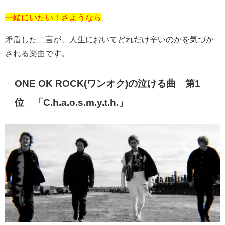
一緒にいたい！さようなら
矛盾した二言が、人生においてどれだけ辛いのかを気づか
される楽曲です。
ONE OK ROCK(
ワンオク
)
の泣ける曲 第
1
位 「
C.h.a.o.s.m.y.t.h.
」