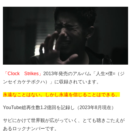
「
Clock Strikes」
2013年発売のアルバム「人生
×
僕
=
（ジ
ンセイカケテボクハ）」に収録されています。
永遠なことはない。しかし永遠を信じることはできる。
YouTube総再生数
1.2
億回を記録し（
2023
年
8
月現在）
サビにかけて世界観が広がっていく、とても聴きごたえが
あるロックナンバーです。