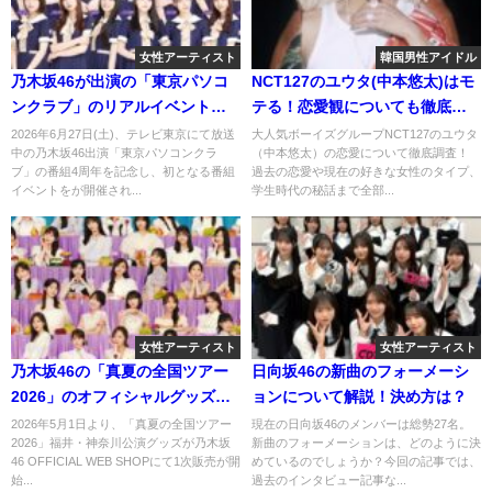
女性アーティスト
韓国男性アイドル
乃木坂46が出演の「東京パソコ
NCT127のユウタ(中本悠太)はモ
ンクラブ」のリアルイベントが
テる！恋愛観についても徹底調
開催決定！詳しい内容は？
査！
2026年6月27日(土)、テレビ東京にて放送
大人気ボーイズグループNCT127のユウタ
中の乃木坂46出演「東京パソコンクラ
（中本悠太）の恋愛について徹底調査！
ブ」の番組4周年を記念し、初となる番組
過去の恋愛や現在の好きな女性のタイプ、
イベントをが開催され...
学生時代の秘話まで全部...
女性アーティスト
女性アーティスト
乃木坂46の「真夏の全国ツアー
日向坂46の新曲のフォーメーシ
2026」のオフィシャルグッズが
ョンについて解説！決め方は？
販売開始！購入方法や購入特典
2026年5月1日より、「真夏の全国ツアー
現在の日向坂46のメンバーは総勢27名。
2026」福井・神奈川公演グッズが乃木坂
新曲のフォーメーションは、どのように決
を調べてみた！
46 OFFICIAL WEB SHOPにて1次販売が開
めているのでしょうか？今回の記事では、
始...
過去のインタビュー記事な...