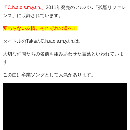
「
C.h.a.o.s.m.y.t.h.」
2011
年発売のアルバム「残響リファレ
ンス」に収録されています。
変わらない友情。それぞれの道へ！
タイトルの
Taka
の
C.h.a.o.s.m.y.t.h.
は、
大切な仲間たちの名前を組みあわせた言葉といわれていま
す。
この曲は卒業ソングとして人気があります。