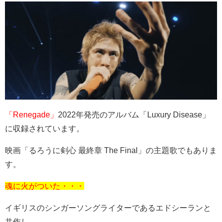
「Renegade」
2022年発売のアルバム「
Luxury Disease
」
に収録されています。
映画「るろうに剣心 最終章
The Final
」の主題歌でもありま
す。
魂に火がついた・・・
イギリスのシンガーソングライターであるエドシーランと
共作し、