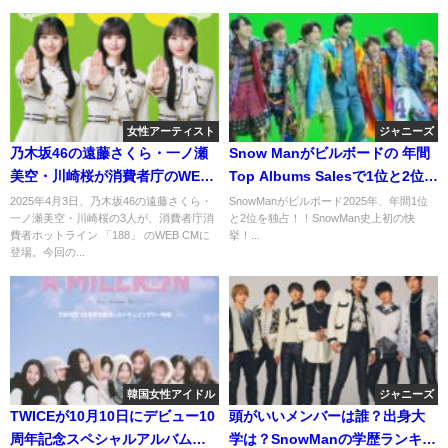
女性アーティスト
ジャニーズ
乃木坂46の遠藤さくら・一ノ瀬
Snow Manがビルボードの 年間
美空・川崎桜が消費者庁のWEB
Top Albums Salesで1位と2位を
CMに出演！どんな内容？
独占！ファンの反応は？
2025年4月3日、乃木坂46の遠藤さくら・
SnowManがビルボード2025年、年間1位
一ノ瀬美空・川崎桜の3人が、消費者庁消
と2位を独占！！SnowMan史上初の快
費者ホットライン 「188」 のWEB CMに
挙！...
登場。今回の...
韓国女性アイドル
ジャニーズ
TWICEが10月10日にデビュー10
頭がいいメンバーは誰？出身大
周年記念スペシャルアルバムを
学は？SnowManの学歴ランキン