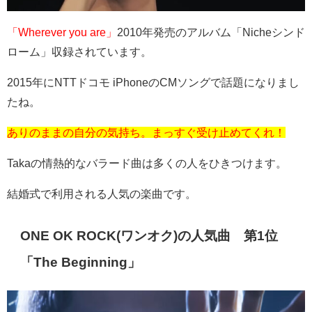
「Wherever you are」
2010
年発売のアルバム「
Niche
シンド
ローム」収録されています。
2015年に
NTT
ドコモ
iPhone
の
CM
ソングで話題になりまし
たね。
ありのままの自分の気持ち。まっすぐ受け止めてくれ！
Takaの情熱的なバラード曲は多くの人をひきつけます。
結婚式で利用される人気の楽曲です。
ONE OK ROCK(
ワンオク
)
の人気曲 第1位
「
The Beginning
」