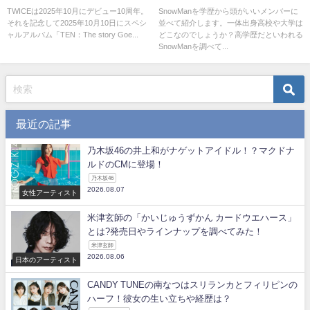
発売！ファンの反応は？
グ！
TWICEは2025年10月にデビュー10周年。
SnowManを学歴から頭がいいメンバーに
それを記念して2025年10月10日にスペシ
並べて紹介します。一体出身高校や大学は
ャルアルバム「TEN：The story Goe...
どこなのでしょうか？高学歴だといわれる
SnowManを調べて...
最近の記事
乃木坂46の井上和がナゲットアイドル！？マクドナ
ルドのCMに登場！
乃木坂46
2026.08.07
女性アーティスト
米津玄師の「かいじゅうずかん カードウエハース」
とは?発売日やラインナップを調べてみた！
米津玄師
2026.08.06
日本のアーティスト
CANDY TUNEの南なつはスリランカとフィリピンの
ハーフ！彼女の生い立ちや経歴は？