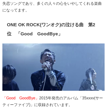
失恋ソングであり、多くの人々の心をいやしてくれる楽曲
になってます。
ONE OK ROCK(
ワンオク
)
の泣ける曲 第
2
位 「
Good
GoodBye
」
「Good GoodBye」
2015
年発売のアルバム「
35xxxv(
サー
ティーファイブ
)
」に収録されています。