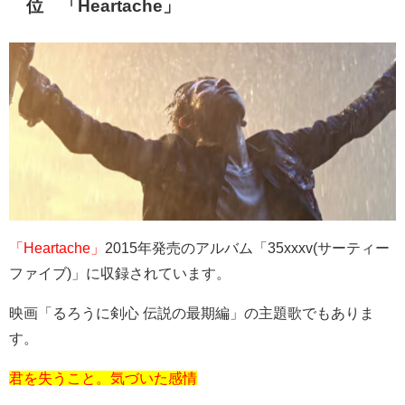
位 「
Heartache
」
「Heartache」
2015
年発売のアルバム「
35xxxv(
サーティー
ファイブ
)
」に収録されています。
映画「るろうに剣心 伝説の最期編」の主題歌でもありま
す。
君を失うこと。気づいた感情