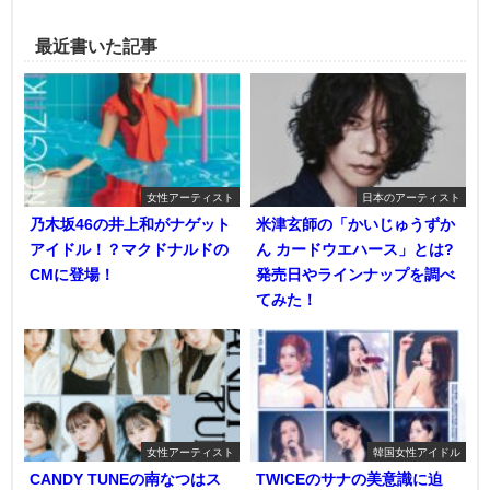
最近書いた記事
女性アーティスト
日本のアーティスト
乃木坂46の井上和がナゲット
米津玄師の「かいじゅうずか
アイドル！？マクドナルドの
ん カードウエハース」とは?
CMに登場！
発売日やラインナップを調べ
てみた！
女性アーティスト
韓国女性アイドル
CANDY TUNEの南なつはス
TWICEのサナの美意識に迫