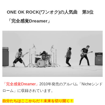
ONE OK ROCK(
ワンオク
)
の人気曲 第
3
位
「完全感覚
Dreamer
」
「完全感覚Dreamer」
2010
年発売のアルバム「
Niche
シンド
ローム」に収録されています。
自分たちはここからだ！未来を切り開く！