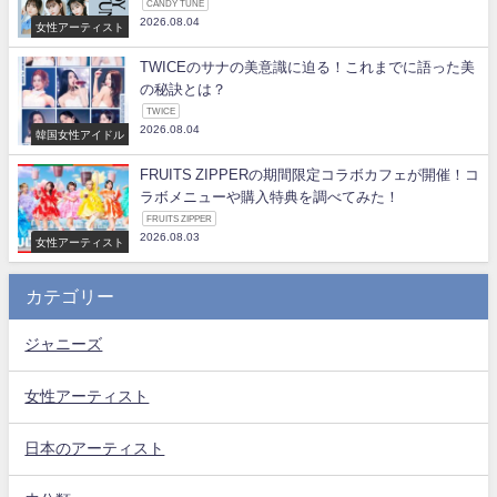
CANDY TUNE
2026.08.04
女性アーティスト
TWICEのサナの美意識に迫る！これまでに語った美
の秘訣とは？
TWICE
2026.08.04
韓国女性アイドル
FRUITS ZIPPERの期間限定コラボカフェが開催！コ
ラボメニューや購入特典を調べてみた！
FRUITS ZIPPER
2026.08.03
女性アーティスト
カテゴリー
ジャニーズ
女性アーティスト
日本のアーティスト