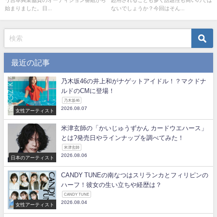
始まりました。日...
ないでしょうか？今回はそん...
最近の記事
乃木坂46の井上和がナゲットアイドル！？マクドナ
ルドのCMに登場！
乃木坂46
2026.08.07
女性アーティスト
米津玄師の「かいじゅうずかん カードウエハース」
とは?発売日やラインナップを調べてみた！
米津玄師
2026.08.06
日本のアーティスト
CANDY TUNEの南なつはスリランカとフィリピンの
ハーフ！彼女の生い立ちや経歴は？
CANDY TUNE
2026.08.04
女性アーティスト