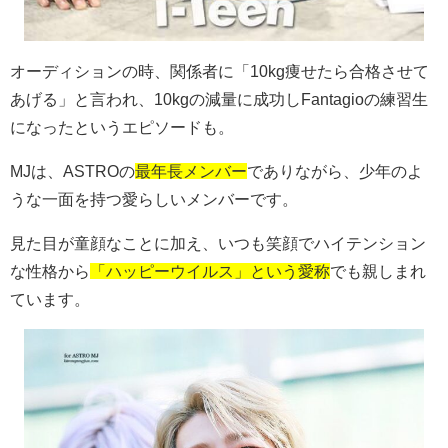
オーディションの時、関係者に「
10kg
痩せたら合格させて
あげる」と言われ、
10kg
の減量に成功し
Fantagio
の練習生
になったというエピソードも。
MJ
は、
ASTRO
の
最年長メンバー
でありながら、少年のよ
うな一面を持つ愛らしいメンバーです。
見た目が童顔なことに加え、いつも笑顔でハイテンション
な性格から
「ハッピーウイルス」という愛称
でも親しまれ
ています。