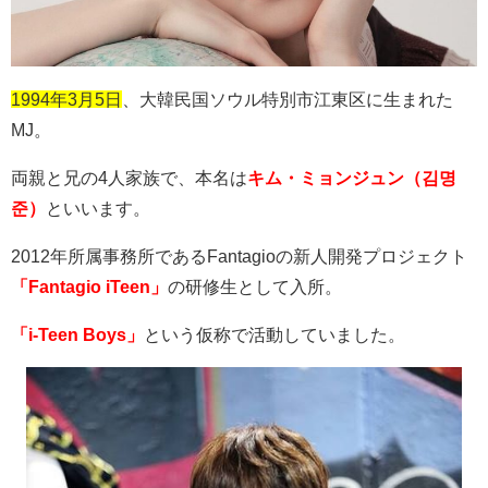
1994年3月5日
、大韓民国ソウル特別市江東区に生まれた
MJ
。
両親と兄の
4
人家族で、本名は
キム・ミョンジュン（김명
준）
といいます。
2012
年所属事務所である
Fantagio
の新人開発プロジェクト
「Fantagio iTeen」
の研修生として入所。
「i-Teen Boys」
という仮称で活動していました。