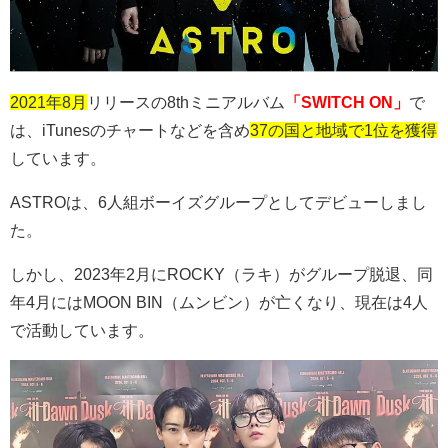
2021年8月
リリースの
8th
ミニアルバム
「SWITCH ON」
で
は、iTunesのチャートなどを含め
37の国と地域で1位を獲得
しています。
ASTRO
は、
6
人組ボーイズグループとしてデビューしまし
た。
しかし、
2023
年
2
月に
ROCKY
（ラキ）がグループ脱退、同
年
4
月には
MOON BIN
（ムンビン）が亡くなり、現在は
4
人
で活動しています。