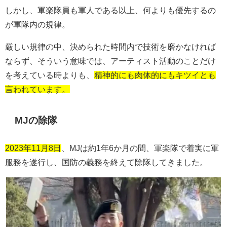
しかし、軍楽隊員も軍人である以上、何よりも優先するの
が軍隊内の規律。
厳しい規律の中、決められた時間内で技術を磨かなければ
ならず、そういう意味では、アーティスト活動のことだけ
を考えている時よりも、
精神的にも肉体的にもキツイとも
言われています。
MJの除隊
2023年11月8日
、MJは約
1
年
6
か月の間、軍楽隊で着実に軍
服務を遂行し、国防の義務を終えて除隊してきました。