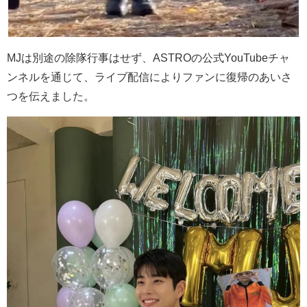
MJ
は別途の除隊行事はせず、
ASTRO
の公式
YouTube
チャ
ンネルを通じて、ライブ配信によりファンに復帰のあいさ
つを伝えました。