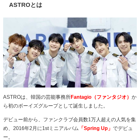
ASTROとは
ASTRO
は、韓国の芸能事務所
Fantagio（ファンタジオ）
か
ら初のボーイズグループとして誕生しました。
デビュー前から、ファンクラブ会員数
1
万人超えの人気を集
め、
2016
年
2
月に
1st
ミニアルバム
「Spring Up」
でデビュ
ー。