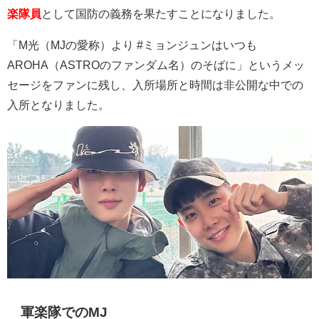
楽隊員
として国防の義務を果たすことになりました。
「
M
光（
MJ
の愛称）より
#
ミョンジュンはいつも
AROHA
（
ASTRO
のファンダム名）のそばに」というメッ
セージをファンに残し、
入所場所と時間は非公開な中での
入所となりました。
軍楽隊でのMJ