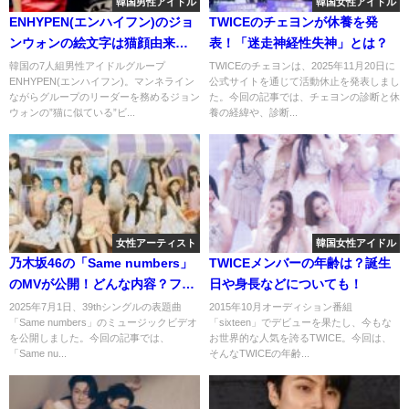
韓国男性アイドル
韓国女性アイドル
ENHYPEN(エンハイフン)のジョ
TWICEのチェヨンが休養を発
ンウォンの絵文字は猫顔由来？
表！「迷走神経性失神」とは？
可愛い表情にファンもメロメ
韓国の7人組男性アイドルグループ
TWICEのチェヨンは、2025年11月20日に
ENHYPEN(エンハイフン)。マンネライン
公式サイトを通じて活動休止を発表しまし
ロ！
ながらグループのリーダーを務めるジョン
た。今回の記事では、チェヨンの診断と休
ウォンの”猫に似ている”ビ...
養の経緯や、診断...
女性アーティスト
韓国女性アイドル
乃木坂46の「Same numbers」
TWICEメンバーの年齢は？誕生
のMVが公開！どんな内容？ファ
日や身長などについても！
ンの反応は？
2025年7月1日、39thシングルの表題曲
2015年10月オーディション番組
「Same numbers」のミュージックビデオ
「sixteen」でデビューを果たし、今もな
を公開しました。今回の記事では、
お世界的な人気を誇るTWICE。今回は、
「Same nu...
そんなTWICEの年齢...