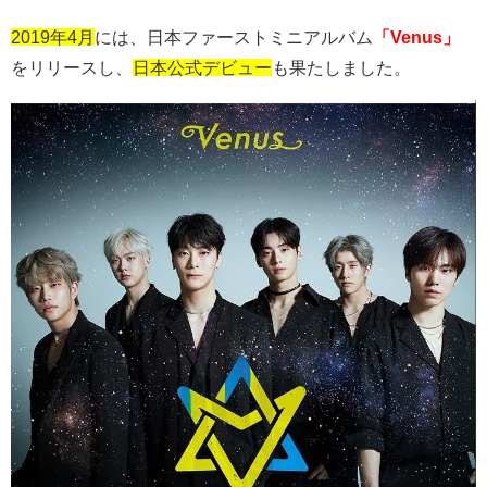
2019年4月
には、日本ファーストミニアルバム
「Venus」
をリリースし、
日本公式デビュー
も果たしました。