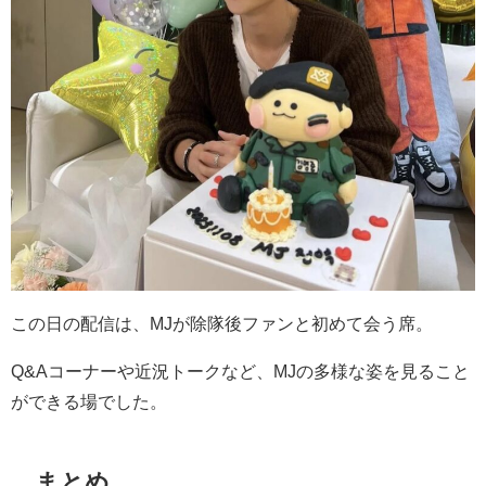
この日の配信は、
MJ
が除隊後ファンと初めて会う席。
Q&A
コーナーや近況トークなど、
MJ
の多様な姿を見ること
ができる場でした。
まとめ