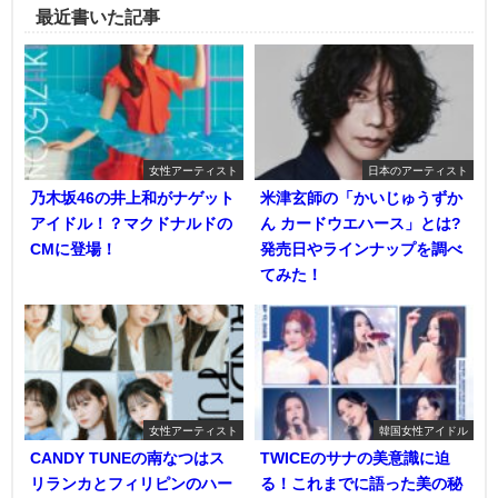
最近書いた記事
女性アーティスト
日本のアーティスト
乃木坂46の井上和がナゲット
米津玄師の「かいじゅうずか
アイドル！？マクドナルドの
ん カードウエハース」とは?
CMに登場！
発売日やラインナップを調べ
てみた！
女性アーティスト
韓国女性アイドル
CANDY TUNEの南なつはス
TWICEのサナの美意識に迫
リランカとフィリピンのハー
る！これまでに語った美の秘