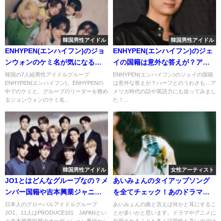
韓国男性アイドル
韓国男性アイドル
ENHYPEN(エンハイフン)のジョ
ENHYPEN(エンハイフン)のジェ
ンウォンのケミ名が気になる！
イの国籍は意外な答えが？アメ
ニキやジェイやソヌ相手の命名
リカ時代の話や英語力にも迫っ
韓国の7人組男性アイドルグループ
ENHYPEN(エンハイフン)のジェイの国籍
ENHYPEN(エンハイフン)。ENHYPENの
は意外な答えが？ハーフとのうわさも…ア
理由は？
てみる！
中でのケミと、グループのリーダーを務め
メリカ時代の話や英語力にも迫ってみまし
るジョンウォンのケミ名...
た！...
韓国男性アイドル
女性アーティスト
JO1とはどんなグループなの？メ
あいみょんのタイアップソング
ンバー国籍や吉本興業ジャニー
を全てチェック！あのドラマ主
ズとの関係性など詳しく教えま
題歌やアニメ映画でもお馴染み
日本人のグローバルアイドルグループ
あいみょんの曲と言えば何かと耳にするこ
JO1。11人はPRODUCE101 JAPANとい
とが多いかと思います。ドラマやアニメに
す！
だった！
う吉本興業協賛のオーディション番組から
起用されることも多く話題性も高いのでは