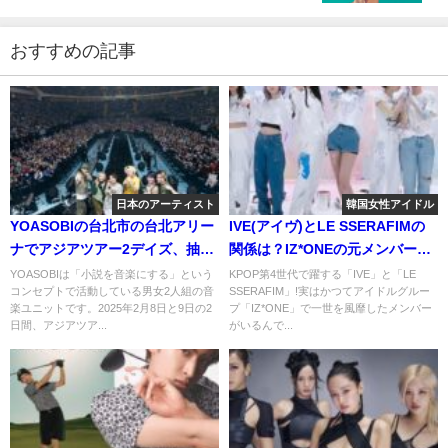
ます！
おすすめの記事
日本のアーティスト
韓国女性アイドル
YOASOBIの台北市の台北アリー
IVE(アイヴ)とLE SSERAFIMの
ナでアジアツアー2デイズ、抽選
関係は？IZ*ONEの元メンバーが
参加60万人！！
いるって本当？
YOASOBIは「小説を音楽にする」という
KPOP第4世代で躍する「IVE」と「LE
コンセプトで活動している男女2人組の音
SSERAFIM」!実はかつてアイドルグルー
楽ユニットです。2025年2月8日と9日の2
プ「IZ*ONE」で一世を風靡したメンバー
日間、アジアツア...
がいるんで...