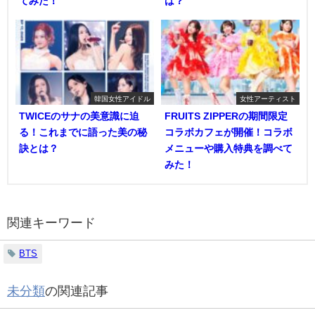
てみた！
は？
韓国女性アイドル
女性アーティスト
TWICEのサナの美意識に迫
FRUITS ZIPPERの期間限定
る！これまでに語った美の秘
コラボカフェが開催！コラボ
訣とは？
メニューや購入特典を調べて
みた！
関連キーワード
BTS
未分類
の関連記事