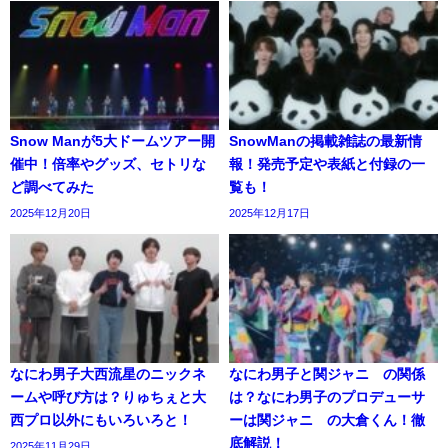
Snow Manが5大ドームツアー開
SnowManの掲載雑誌の最新情
催中！倍率やグッズ、セトリな
報！発売予定や表紙と付録の一
ど調べてみた
覧も！
2025年12月20日
2025年12月17日
なにわ男子大西流星のニックネ
なにわ男子と関ジャニ∞の関係
ームや呼び方は？りゅちぇと大
は？なにわ男子のプロデューサ
西プロ以外にもいろいろと！
ーは関ジャニ∞の大倉くん！徹
底解説！
2025年11月29日