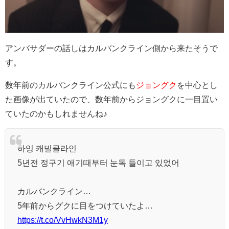
アンバサダーの話しはカルバンクライン側から来たそうで
す。
数年前のカルバンクライン公式にも
ジョングク
を中心とし
た画像が出ていたので、数年前からジョングクに一目置い
ていたのかもしれませんね♪
하잉 캐빌클라인
5년전 정구기 애기때부터 눈독 들이고 있었어
カルバンクライン…
5年前からグクに目をつけていたよ…
https://t.co/VvHwkN3M1y