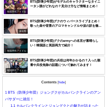
BTS(防弾少年団)がモデルのキャラクターなタイニ
ータン誰がどれなの？見分け方など情報まとめ！
韓国男性アイドル
BTS(防弾少年団)グクのウィバースライブまとめ！
歌った曲や背景のアロマキャンドルや涙の訳を徹底
解析！
未分類
BTS(防弾少年団)グクのarmyへの名言が素晴らし
い！韓国語と英語両方で紹介！
韓国男性アイドル
BTS(防弾少年団)の兵役は何年かかるの？入った順
番や兵役免除の話題について触れてみます！
韓国男性アイドル
Contents
[
hide
]
1
BTS（防弾少年団）ジョングクがカルバンクラインのアン
バサダーに就任！
1.1
カルバンクラインとジョングクとの魅力が詰まった