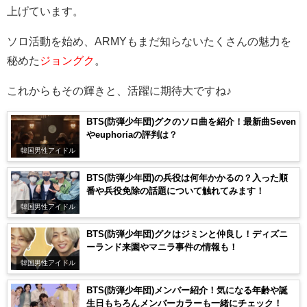
上げています。
ソロ活動を始め、ARMYもまだ知らないたくさんの魅力を
秘めた
ジョングク
。
これからもその輝きと、活躍に期待大ですね♪
BTS(防弾少年団)グクのソロ曲を紹介！最新曲Seven
やeuphoriaの評判は？
韓国男性アイドル
BTS(防弾少年団)の兵役は何年かかるの？入った順
番や兵役免除の話題について触れてみます！
韓国男性アイドル
BTS(防弾少年団)グクはジミンと仲良し！ディズニ
ーランド来園やマニラ事件の情報も！
韓国男性アイドル
BTS(防弾少年団)メンバー紹介！気になる年齢や誕
生日もちろんメンバーカラーも一緒にチェック！