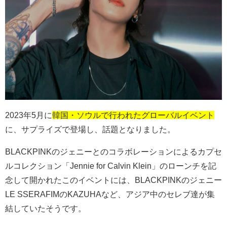
2023年5月に
韓国・ソウルで行われたグローバルイベント
に、サプライズで登場し、話題となりました。
BLACKPINK
の
ジェニー
との
コラボレーション
によるカプセ
ルコレクション「Jennie for Calvin Klein」のローンチを記
念して開かれたこのイベントには
、BLACKPINK
の
ジェニー
LE SSERAFIM
のKAZUHAなど、アジア中のセレブ達が集
結していたそうです。