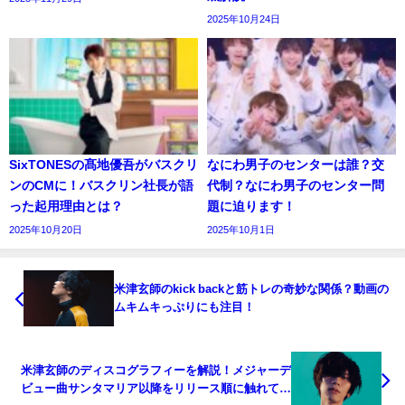
2025年10月24日
SixTONESの髙地優吾がバスクリ
なにわ男子のセンターは誰？交
ンのCMに！バスクリン社長が語
代制？なにわ男子のセンター問
った起用理由とは？
題に迫ります！
2025年10月20日
2025年10月1日
米津玄師のkick backと筋トレの奇妙な関係？動画の
ムキムキっぷりにも注目！
米津玄師のディスコグラフィーを解説！メジャーデ
ビュー曲サンタマリア以降をリリース順に触れてみ