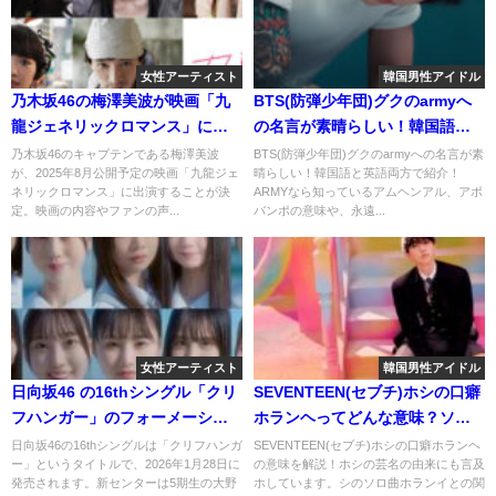
女性アーティスト
韓国男性アイドル
乃木坂46の梅澤美波が映画「九
BTS(防弾少年団)グクのarmyへ
龍ジェネリックロマンス」に出
の名言が素晴らしい！韓国語と
演！ファンの反応は？
英語両方で紹介！
乃木坂46のキャプテンである梅澤美波
BTS(防弾少年団)グクのarmyへの名言が素
が、2025年8月公開予定の映画「九龍ジェ
晴らしい！韓国語と英語両方で紹介！
ネリックロマンス」に出演することが決
ARMYなら知っているアムヘンアル、アポ
定。映画の内容やファンの声...
バンポの意味や、永遠...
女性アーティスト
韓国男性アイドル
日向坂46 の16thシングル「クリ
SEVENTEEN(セブチ)ホシの口癖
フハンガー」のフォーメーショ
ホランヘってどんな意味？ソロ
ンが発表！新センターは5期生の
曲ホランイとの関係性は？
日向坂46の16thシングルは「クリフハンガ
SEVENTEEN(セブチ)ホシの口癖ホランヘ
ー」というタイトルで、2026年1月28日に
の意味を解説！ホシの芸名の由来にも言及
大野愛実！
発売されます。新センターは5期生の大野
ホしています。シのソロ曲ホランイとの関