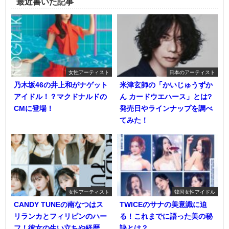
最近書いた記事
女性アーティスト
日本のアーティスト
乃木坂46の井上和がナゲット
米津玄師の「かいじゅうずか
アイドル！？マクドナルドの
ん カードウエハース」とは?
CMに登場！
発売日やラインナップを調べ
てみた！
女性アーティスト
韓国女性アイドル
CANDY TUNEの南なつはス
TWICEのサナの美意識に迫
リランカとフィリピンのハー
る！これまでに語った美の秘
フ！彼女の生い立ちや経歴
訣とは？