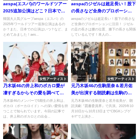
aespa(エスパ)のワールドツアー
aespaのジゼルは超足長い！股下
2025追加公演はどこ？日本での
の長さなど全身のプロポーショ
開催予定は？
ンに注目！
韓国大人気グループaespa（エスパ）の
aespaのジゼルは超足長い！股下の長さな
2025年ワールドツアー追加公演はあるの
ど全身のプロポーションに注目！ ジゼル
か？また、日本での公演はいつ？など、ま
の足の長さは腰の位置、膝下の長さも関係
とめてみました！aes...
しているんです！本人の...
女性アーティスト
女性アーティスト
乃木坂46の井上和のボカロ愛が
元乃木坂46の生駒里奈＆若月佑
凄すぎるからその愛を調べてみ
美が出演する朗読劇は生駒のい
た。
じめ体験が元の原作！内容は？
乃木坂46のメンバーで5期生の井上和は、
元乃木坂46の生駒里奈と若月佑美が、朗
ボカロ（ボーカロイド）への深い愛情を持
読演劇『図書委員界』で共演。2025年10
つことで知られています。今回の記事で
月10日から10月13日まで“CBGKシブゲ
は、井上和のボカロとの出会...
キ!!”で上演さ...