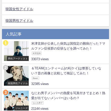
韓国女性アイドル
韓国男性アイドル
人気記事
米津玄師が公表した病気は国指定の難病だった？マ
ルファン症候群の症状などを調べてみた！
米津玄師
男性アーティスト
33073
＆TEAM(エンティーム)のK(ケイ)は整形していな
い？昔の画像と比較して検証してみた！
&team
韓国男性アイドル
32385
なにわ男子メンバーの熱愛を写真付きでまとめ！熱
愛が出てないメンバーはいるの？
なにわ男子
ジャニーズ
21144