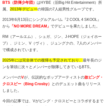
BTS（防弾少年団）
は
HYBE
（旧
Big Hit Entertainment
）所
属、
2013年デビュー
の韓国の
7
人組男性グループです。
2013
年
6
月
13
日にシングルアルバム『
2 COOL 4 SKOOL
』
から
「NO MORE DREAM」
でデビューを果たしました。
RM（アールエム）
、シュガ、ジン、
J-HOPE（ジェイホー
プ）
、ジミン、
V
（ヴィ）、ジュングクの、
7
人のメンバー
で構成されています。
2025年には完全体での復帰も予定されており、
最年長のジ
ンを筆頭に次々とメンバーが除隊してきている
BTS
。
メンバーの
V
が、伝説的なポップアーティストの
故ビング・
クロスビー（Bing Crosby）
とのデュエット曲をリリース
しました。
今回の記事では、Vがビング・クロスビーとコラボするまで