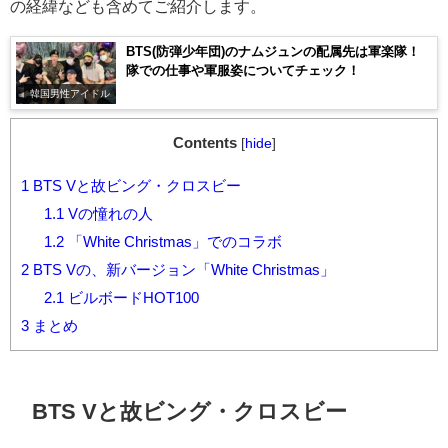
の経緯なども含めてご紹介します。
BTS(防弾少年団)のナムジュンの配属先は軍楽隊！
隊での仕事や軍服姿についてチェック！
韓国男性アイドル
Contents
[
hide
]
1
BTS Vと故ビング・クロスビー
1.1
Vの憧れの人
1.2
「White Christmas」でのコラボ
2
BTS Vの、新バージョン「White Christmas」
2.1
ビルボードHOT100
3
まとめ
BTS Vと故ビング・クロスビー