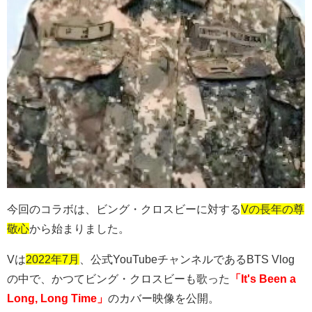
今回のコラボは、ビング・クロスビーに対する
Vの長年の尊
敬心
から始まりました。
V
は
2022年7月
、公式
YouTube
チャンネルである
BTS Vlog
の中で、かつてビング・クロスビーも歌った
「It's Been a
Long, Long Time」
のカバー映像を公開。