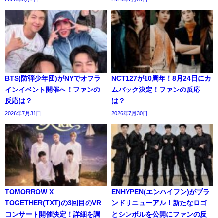
BTS(防弾少年団)がNYでオフラ
NCT127が10周年！8月24日にカ
インイベント開催へ！ファンの
ムバック決定！ファンの反応
反応は？
は？
2026年7月31日
2026年7月30日
TOMORROW X
ENHYPEN(エンハイフン)がブラ
TOGETHER(TXT)の3回目のVR
ンドリニューアル！新たなロゴ
コンサート開催決定！詳細を調
とシンボルを公開にファンの反