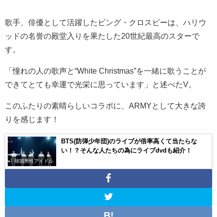
歌手、俳優として活躍したビング・クロスビーは、ハリウ
ッドの名誉の殿堂入りを果たした
20
世紀最高のスターで
す。
「憧れの人の歌声と“
White Christmas”
を一緒に歌うことが
できてとても幸運で光栄に思っています」と述べた
V
。
このふたりの素晴らしいコラボに、
ARMY
として大きな誇
りを感じます！
BTS(防弾少年団)のライブが倍率高くて当たらな
い！？そんな人たちの為にライブdvdも紹介！
韓国男性アイドル