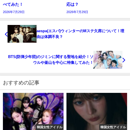
べてみた！
応は？
2026年7月29日
2026年7月29日
aespa(エスパ)ウィンターのMステ欠席について！理
由は体調不良？
BTS(防弾少年団)のジミンに関する聖地を紹介！ソ
ウルや釜山を中心に特集してみた！
おすすめの記事
韓国女性アイドル
韓国女性アイドル