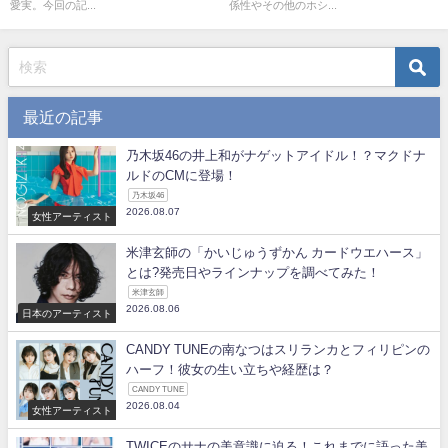
愛実。今回の記...
係性やその他のホシ...
最近の記事
乃木坂46の井上和がナゲットアイドル！？マクドナ
ルドのCMに登場！
乃木坂46
2026.08.07
女性アーティスト
米津玄師の「かいじゅうずかん カードウエハース」
とは?発売日やラインナップを調べてみた！
米津玄師
2026.08.06
日本のアーティスト
CANDY TUNEの南なつはスリランカとフィリピンの
ハーフ！彼女の生い立ちや経歴は？
CANDY TUNE
2026.08.04
女性アーティスト
TWICEのサナの美意識に迫る！これまでに語った美