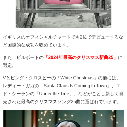
イギリスのオフィシャルチャートでも
2
位でデビューするな
ど国際的な成功を収めています。
また、ビルボードの
「2024年最高のクリスマス新曲25」
に
選定。
V
とビング・クロスビーの「
White Christmas
」の他には、
レディー・ガガの「
Santa Claus Is Coming to Town
」、エ
ド・シーランの「
Under the Tree
」、などがことし新しく発
売された最高のクリスマスソング
25
曲に選ばれています。