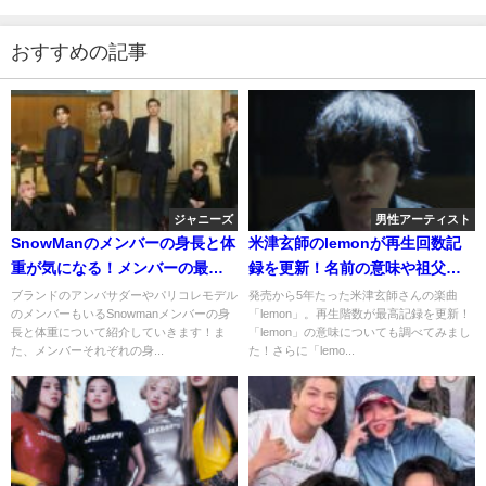
おすすめの記事
ジャニーズ
男性アーティスト
SnowManのメンバーの身長と体
米津玄師のlemonが再生回数記
重が気になる！メンバーの最大
録を更新！名前の意味や祖父と
身長差は何センチ？
の関係について！
ブランドのアンバサダーやパリコレモデル
発売から5年たった米津玄師さんの楽曲
のメンバーもいるSnowmanメンバーの身
「lemon」。再生階数が最高記録を更新！
長と体重について紹介していきます！ま
「lemon」の意味についても調べてみまし
た、メンバーそれぞれの身...
た！さらに「lemo...