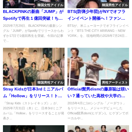
韓国女性アイドル
韓国男性アイドル
BLACKPINKの新曲「JUMP」が
BTS(防弾少年団)がNYでオフラ
Spotifyで再生１億回突破！ちな
インイベント開催へ！ファンの
みに他の曲は？
反応は？
2025年7月29日、BLACKPINKの最新シン
BTSが、米ニューヨークでオフラインイベ
グル「JUMP」がSpotifyでリリースからわ
ント「BTS THE CITY ARIRANG－NEW
ずか17日で1億回再生を突破。今回の記事
YORK」を、現地時間の2026年7月24日...
で...
韓国男性アイドル
男性アーティスト
Stray Kidsが日本3rdミニアルバ
Official髭男dismの藤原聡は頭い
ム「Hollow」をリリース！トラ
い？通っていた高校や大学の学
ックリストを公開も！
部まで詳しくご紹介！
『Stray Kids（ストレイキッズ）』が、
2015年4月に1stシングル「ノーダウト」
2025年7月31日（木）に、日本3rdミニア
をリリースし、メジャーデビューした
ルバム「Hollow」をリリースすることが発
Official髭男dism(ヒゲダン)。ヒゲダンでボ
表さ...
ーカルや...