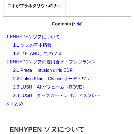
ニキがプラネタリウムのナレ
ーションに挑戦！開催期間は
いつ？
Contents
[
hide
]
1
ENHYPEN ソヌについて
1.1
ソヌの基本情報
1.2
『I-LAND』でのソヌ
2
ENHYPEN ソヌの愛用香水・フレグランス
2.1
Prada Infusion d’Iris EDP
2.2
Calvin Klein CK one オーデトワレ
2.3
LUSH AI パフューム（ROVE）
2.4
LUSH ダッズガーデン ボディスプレー
3
まとめ
ENHYPEN ソヌについて