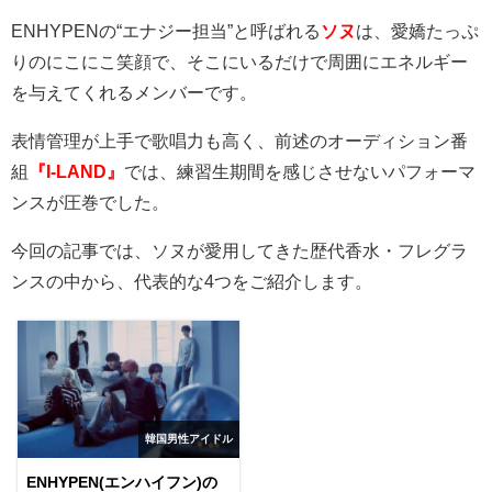
ENHYPEN
の“エナジー担当”と呼ばれる
ソヌ
は、愛嬌たっぷ
りのにこにこ笑顔で、そこにいるだけで周囲にエネルギー
を与えてくれるメンバーです。
表情管理が上手で歌唱力も高く、前述のオーディション番
組
『I-LAND』
では、練習生期間を感じさせないパフォーマ
ンスが圧巻でした。
今回の記事では、ソヌが愛用してきた歴代香水・フレグラ
ンスの中から、代表的な
4
つをご紹介します。
韓国男性アイドル
ENHYPEN(エンハイフン)の