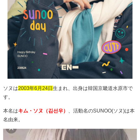
ソヌは
2003年6月24日
生まれ、出身は韓国京畿道水原市で
す。
本名は
キム・ソヌ（김선우）
、活動名の
SUNOO(
ソヌ
)
は本
名由来。