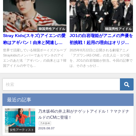
韓国男性アイドル
韓国男性アイドル
Stray Kids(スキズ)アイエンの愛
JO1の白岩瑠姫がアニメの声優を
称はアギパン！由来と関連した
初挑戦！起用の理由はオリジナ
マンネについても解説！
ル曲？
世界で活躍している韓国ボーイズグループ
2025年8月22日に公開される劇場アニメ
Straykidsのメンバーでありマンネのアイ
「アズワン/AS ONE」の主人公・ヨウ役
エンのあだ名「アギパン」の由来とは？韓
を、JO1の白岩瑠姫が担当。今回の記事で
国アイドルの中でも...
は、そのきっかけ...
最近の記事
乃木坂46の井上和がナゲットアイドル！？マクドナ
ルドのCMに登場！
乃木坂46
2026.08.07
女性アーティスト