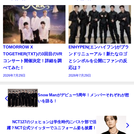
TOMORROW X
ENHYPEN(エンハイフン)がブラ
TOGETHER(TXT)の3回目のVR
ンドリニューアル！新たなロゴ
コンサート開催決定！詳細を調
とシンボルを公開にファンの反
べてみた！
応は？
2026年7月29日
2026年7月29日
Snow Manがデビュー5周年！メンバーそれぞれが想
いを語る！
NCT127のジェヒョンは学生時代にバスケ部で活
躍？NCT公式ツイッターでユニフォーム姿も披露！