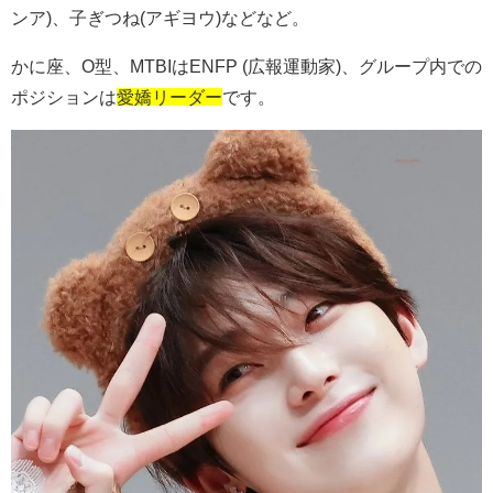
ンア
)
、子ぎつね
(
アギヨウ
)
などなど。
かに座、
O
型、
MTBI
は
ENFP
(広報運動家
)
、グループ内での
ポジションは
愛嬌リーダー
です。