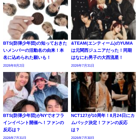
BTS(防弾少年団)の知っておきた
&TEAM(エンティーム)のYUMA
いメンバーの活動名の由来！本
は元関西ジュニアだった！同期
名に込められた願いも！
はなにわ男子の大西流星！
2026年8月2日
2026年7月31日
BTS(防弾少年団)がNYでオフラ
NCT127が10周年！8月24日にカ
インイベント開催へ！ファンの
ムバック決定！ファンの反応
反応は？
は？
2026年7月31日
2026年7月30日