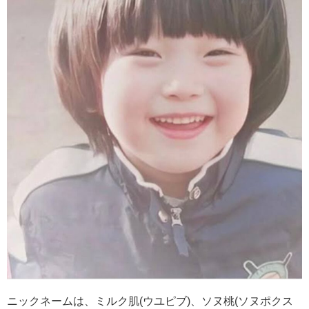
ニックネームは、ミルク肌
(
ウユピブ
)
、ソヌ桃
(
ソヌポクス