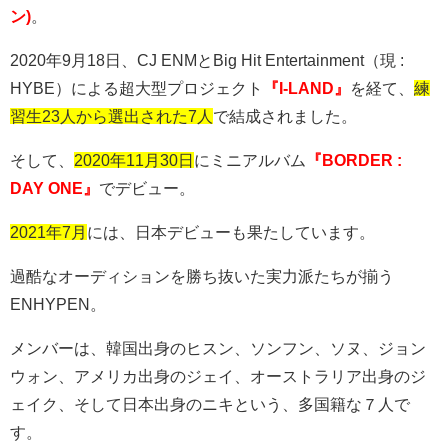
ン)
。
2020
年
9
月
18
日、
CJ ENM
と
Big Hit Entertainment
（現
:
HYBE
）による超大型プロジェクト
『I-LAND』
を経て、
練
習生23人から選出された7人
で結成されました。
そして、
2020年11月30日
にミニアルバム
『BORDER :
DAY ONE』
でデビュー。
2021年7月
には、日本デビューも果たしています。
過酷なオーディションを勝ち抜いた実力派たちが揃う
ENHYPEN
。
メンバーは、韓国出身のヒスン、ソンフン、ソヌ、ジョン
ウォン、アメリカ出身のジェイ、オーストラリア出身のジ
ェイク、そして日本出身のニキという、多国籍な７人で
す。