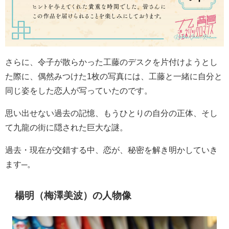
さらに、令子が散らかった工藤のデスクを片付けようとし
た際に、偶然みつけた
1
枚の写真には、工藤と一緒に自分と
同じ姿をした恋人が写っていたのです。
思い出せない過去の記憶、もうひとりの自分の正体、そし
て九龍の街に隠された巨大な謎。
過去・現在が交錯する中、恋が、秘密を解き明かしていき
ます
─
。
楊明（梅澤美波）の人物像