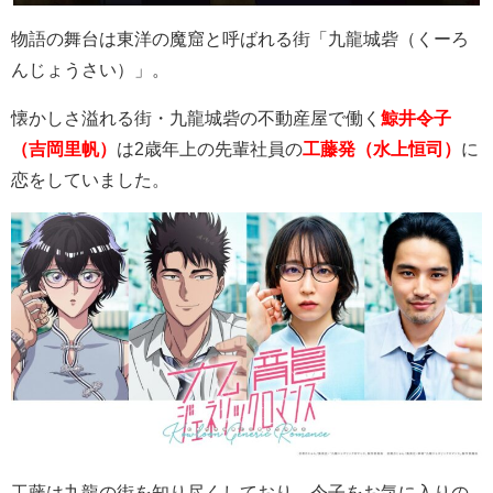
物語の舞台は東洋の魔窟と呼ばれる街「九龍城砦（くーろ
んじょうさい）」。
懐かしさ溢れる街・九龍城砦の不動産屋で働く
鯨井令子
（吉岡里帆）
は
2
歳年上の先輩社員の
工藤発（水上恒司）
に
恋をしていました。
工藤は九龍の街を知り尽くしており、令子をお気に入りの