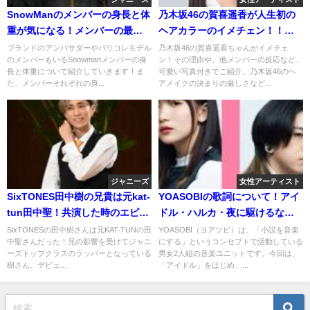
SnowManのメンバーの身長と体
乃木坂46の賀喜遥香が人生初の
重が気になる！メンバーの最大
ヘアカラーのイメチェン！！！
身長差は何センチ？
その理由とは？
ブランドのアンバサダーやパリコレモデル
乃木坂46の賀喜遥香ちゃんがイメチェ
のメンバーもいるSnowmanメンバーの身
ン！その理由や、他メンバーの反応など、
長と体重について紹介していきます！ま
可愛い写真付きでご紹介。乃木坂46のヘ
た、メンバーそれぞれの身...
アメイクの決まりの厳しさなど...
ジャニーズ
女性アーティスト
SixTONES田中樹の兄貴は元kat-
YOASOBIの歌詞について！アイ
tun田中聖！共演した時のエピソ
ドル・ハルカ・夜に駆けるな
ードについて語る！
ど！
SixTONESの田中樹さんは元KAT-TUNの田
YOASOBI（ヨアソビ）は、「小説を音楽
中聖さんだった！兄の影響を受けてジャニ
にする」というコンセプトで活動している
ーズトップクラスのラッパーとなっている
男女2人組の音楽ユニットです。今回は、
樹さん。デビュ...
「アイドル」をはじめ、...