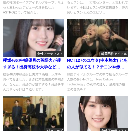
組の韓国ボーイズアイドルグループ。ちょ
るヒスンは、「万能センター」と言われて
るとの噂が？
っと変わったデビューの形を見せた
います。今回はヒスンの家族構成を、仲の
ASTROについて紹介し、...
良いヒスンと兄のエピソ...
女性アーティスト
韓国男性アイドル
櫻坂46の中嶋優月の英語力が凄
NCT127のユウタ(中本悠太) とあ
すぎる！出身高校や大学など調
の人が似てる！？テヨンや赤西
べてみた
仁に佐藤健など比較してみた！
櫻坂46の中嶋優月は秀才？高校、大学を
韓国アイドルグループの中で最もグループ
調べてみました。まさに才色兼備の中嶋さ
人数の多いNCTは「Neo Culture
ん。なんと、英語力が凄すぎる！英語を学
Technology」の意味の通り、最先端の概
んだきっかけは？迫ります。...
念の音楽をテ...
ジャニーズ
女性アーティスト