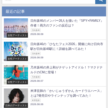
最近の記事
日向坂46のメンバー26人を描いた『SPY×FAMILY』
作者！両方のファンの反応は？
日向坂46
2026.08.09
女性アーティスト
日向坂46の「ひなたフェス2026」開催に向け日向市
駅が日向坂46駅に！詳細を調べてみた！
日向坂46
2026.08.09
女性アーティスト
乃木坂46の井上和がナゲットアイドル！？マクドナ
ルドのCMに登場！
乃木坂46
2026.08.07
女性アーティスト
米津玄師の「かいじゅうずかん カードウエハース」
とは?発売日やラインナップを調べてみた！
米津玄師
2026.08.06
日本のアーティスト