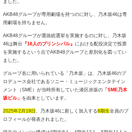
ました。
AKB48
グループが専用劇場を持つのに対し、乃木坂
46
は専
用劇場を持ちません。
AKB48
グループが選抜総選挙を実施するのに対し、乃木坂
46
は舞台
『16人のプリンシパル』
における配役決定で投票
を実施するという点で
AKB48
グループと差別化を図ってい
ました。
グループ名に用いられている「乃木坂」は、乃木坂
46
のプ
ロデュース会社であるソニー・ミュージックエンタテイン
メント（
SME
）が当時所有していた港区赤坂の
「SME乃木
坂ビル」
を由来としています。
2025年2月19日
、乃木坂
46
に新しく加入する
6期生
全員のプ
ロフィールが発表されました。