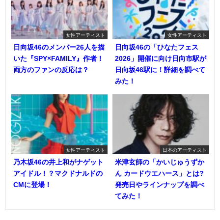
女性アーティスト
女性アーティスト
日向坂46のメンバー26人を描
日向坂46の「ひなたフェス
いた『SPY×FAMILY』作者！
2026」開催に向け日向市駅が
両方のファンの反応は？
日向坂46駅に！詳細を調べて
みた！
女性アーティスト
日本のアーティスト
乃木坂46の井上和がナゲット
米津玄師の「かいじゅうずか
アイドル！？マクドナルドの
ん カードウエハース」とは?
CMに登場！
発売日やラインナップを調べ
てみた！