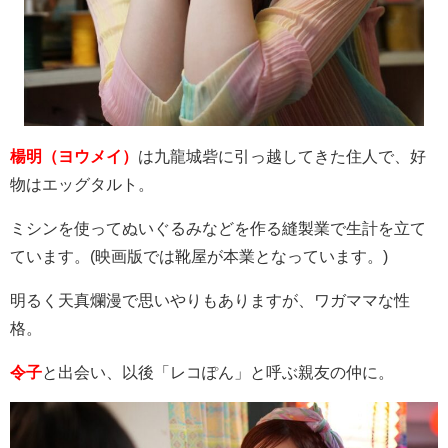
楊明（ヨウメイ）
は九龍城砦に引っ越してきた住人で、好
物はエッグタルト。
ミシンを使ってぬいぐるみなどを作る縫製業で生計を立て
ています。
(
映画版では靴屋が本業となっています。
)
明るく天真爛漫で思いやりもありますが、ワガママな性
格。
令子
と出会い、以後「レコぽん」と呼ぶ親友の仲に。