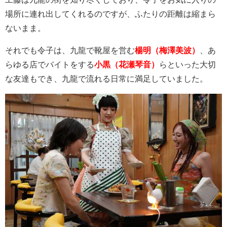
場所に連れ出してくれるのですが、ふたりの距離は縮まら
ないまま。
それでも令子は、九龍で靴屋を営む
楊明（梅澤美波）
、あ
らゆる店でバイトをする
小黒（花瀬琴音）
らといった大切
な友達もでき、九龍で流れる日常に満足していました。