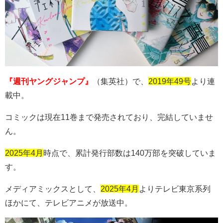
『週刊ヤングジャンプ』
（集英社）で、
2019年49号
より連
載中。
コミックは現在
11
巻まで発売されており、完結していませ
ん。
2025年4月
時点で、累計発行部数は
140
万部を突破していま
す。
メディアミックスとして、
2025年4月
よりテレビ東京系列
ほかにて、テレビアニメが放送中。