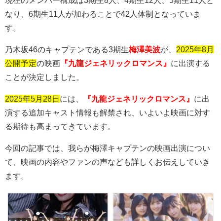
現在のメンバー構成は
3
期生
8
人、
4
期生
12
人、
5
期生
11
人と
なり、
6
期生
11
人が加わることで
42
人体制となっていま
す。
乃木坂46のキャプテンである3期生
梅澤美波
が、
2025年8月
公開予定
の映画
『九龍ジェネリックロマンス』
に出演する
ことが決定しました。
2025年5月28日
には、
『九龍ジェネリックロマンス』
に出
演する追加キャスト情報も解禁され、いよいよ映画に対す
る期待も高まってきています。
今回の記事では、我らが梅澤キャプテンの映画出演につい
て、映画の内容やファンの声なども詳しくお伝えしていき
ます。