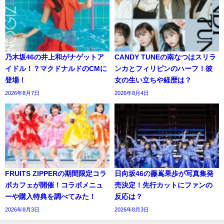
乃木坂46の井上和がナゲットア
CANDY TUNEの南なつはスリラ
イドル！？マクドナルドのCMに
ンカとフィリピンのハーフ！彼
登場！
女の生い立ちや経歴は？
2026年8月7日
2026年8月4日
FRUITS ZIPPERの期間限定コラ
日向坂46の藤嶌果歩が写真集発
ボカフェが開催！コラボメニュ
売決定！先行カットにファンの
ーや購入特典を調べてみた！
反応は？
2026年8月3日
2026年8月3日