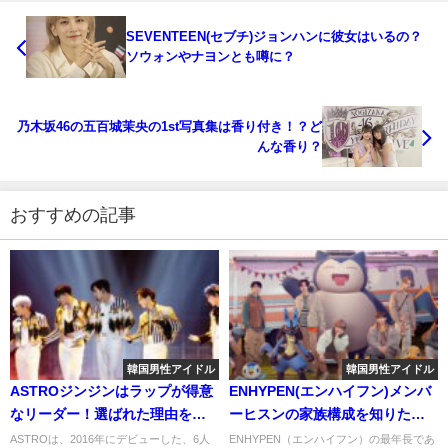
SEVENTEEN(セブチ)ジョンハンに彼女はいるの？
ソウォンやナヨンとも噂に？
乃木坂46の五百城茉央の1st写真集は香り付き！？ど
んな香り？
おすすめの記事
韓国男性アイドル
韓国男性アイドル
ASTROジンジンはラップが得意
ENHYPEN(エンハイフン)メンバ
なリーダー！選ばれた理由を聞
ーヒスンの家族構成を知りた
いて納得！
い！お兄ちゃんは顔バレしてい
ASTROは、2016年にデビューした、6人
ENHYPEN（エンハイフン）の最年長であ