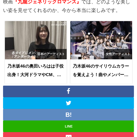
映画
『九龍ジェネリックロマンス』
では、どのような美し
い姿を見せてくれるのか、今から本当に楽しみです。
日本のアーティスト
女性アーティスト
乃木坂46の奥田いろはは子役
乃木坂46のサイリウムカラー
出身！大河ドラマやCM、あ
を覚えよう！曲やメンバーカ
のアーティストのMVに出演
ラーについてやその決め方を
経験も！？
調査！
LINE