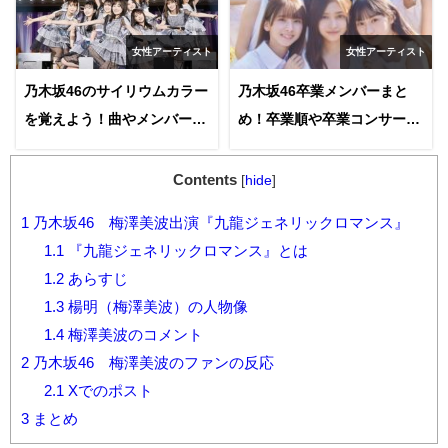
女性アーティスト
女性アーティスト
乃木坂46のサイリウムカラー
乃木坂46卒業メンバーまと
を覚えよう！曲やメンバーカ
め！卒業順や卒業コンサート
ラーについてやその決め方を
の様子その後の活動につい
調査！
て！
Contents
[
hide
]
1
乃木坂46 梅澤美波出演『九龍ジェネリックロマンス』
1.1
『九龍ジェネリックロマンス』とは
1.2
あらすじ
1.3
楊明（梅澤美波）の人物像
1.4
梅澤美波のコメント
2
乃木坂46 梅澤美波のファンの反応
2.1
Xでのポスト
3
まとめ