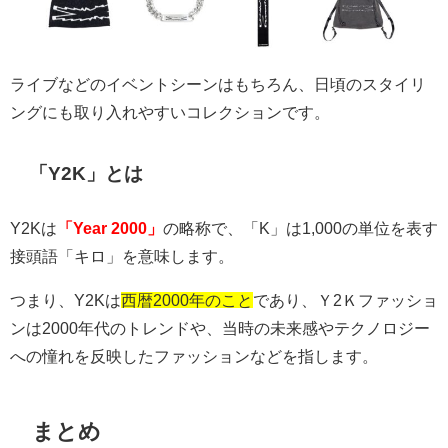
ライブなどのイベントシーンはもちろん、日頃のスタイリ
ングにも取り入れやすいコレクションです。
「Y2K」とは
Y2K
は
「Year 2000」
の略称で、「
K
」は
1,000
の単位を表す
接頭語「キロ」を意味します。
つまり、
Y2K
は
西暦2000年のこと
であり、Ｙ
2
Ｋファッショ
ンは
2000
年代のトレンドや、当時の未来感やテクノロジー
への憧れを反映したファッションなどを指します。
まとめ