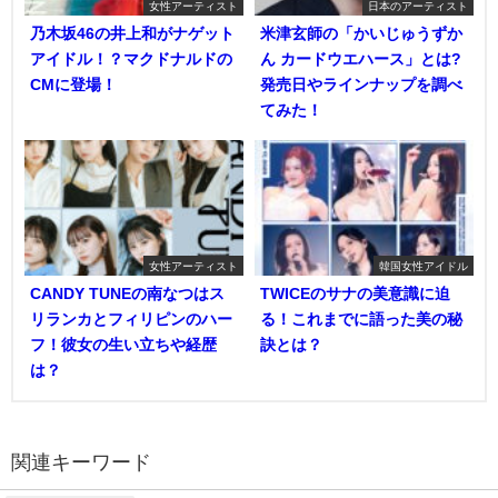
女性アーティスト
日本のアーティスト
乃木坂46の井上和がナゲット
米津玄師の「かいじゅうずか
アイドル！？マクドナルドの
ん カードウエハース」とは?
CMに登場！
発売日やラインナップを調べ
てみた！
女性アーティスト
韓国女性アイドル
CANDY TUNEの南なつはス
TWICEのサナの美意識に迫
リランカとフィリピンのハー
る！これまでに語った美の秘
フ！彼女の生い立ちや経歴
訣とは？
は？
関連キーワード