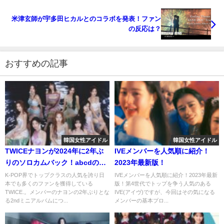
米津玄師が宇多田ヒカルとのコラボを発表！ファン
の反応は？
おすすめの記事
韓国女性アイドル
韓国女性アイドル
TWICEナヨンが2024年に2年ぶ
IVEメンバーを人気順に紹介！
りのソロカムバック！abcdの掛
2023年最新版！
け声にも注目！
K-POP界でトップクラスの人気を誇り日
IVEメンバーを人気順に紹介！2023年最新
本でも多くのファンを獲得している
版！第4世代でトップを争う人気のある
TWICE.。メンバーのナヨンの2年ぶりとな
IVE(アイヴ)ですが、今回はその気になる
る2ndミニアルバムにつ...
メンバーの基本プロ...