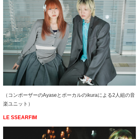
（コンポーザーの
Ayase
とボーカルの
ikura
による
2
人組の音
楽ユニット）
LE SSEARFIM