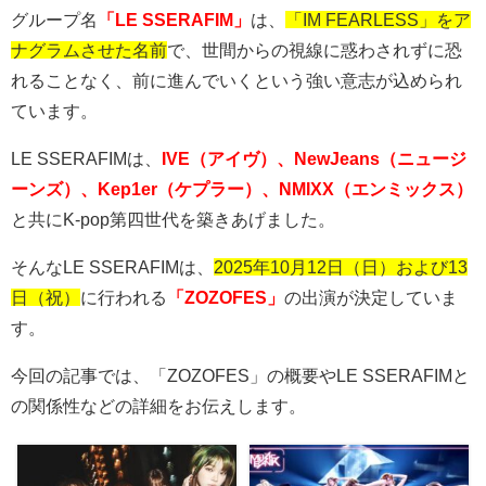
グループ名
「LE SSERAFIM」
は、
「IM FEARLESS」をア
ナグラムさせた名前
で、世間からの視線に惑わされずに恐
れることなく、前に進んでいくという強い意志が込められ
ています。
LE SSERAFIMは、
IVE（アイヴ）
、NewJeans（ニュージ
ーンズ）、Kep1er（ケプラー）、NMIXX（エンミックス）
と共にK-pop第四世代を築きあげました。
そんなLE SSERAFIMは、
2025年10月12日（日）および13
日（祝）
に行われる
「ZOZOFES」
の出演が決定していま
す。
今回の記事では、「ZOZOFES」の概要やLE SSERAFIMと
の関係性などの詳細をお伝えします。