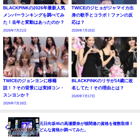
BLACKPINKの2026年最新人気
TWICEのジヒョがジャマイカ出
メンバーランキングを調べてみ
身の歌手とコラボ！ファンの反
た！去年と変動はあったのか？
応は？
2026年7月21日
2026年7月20日
TWICEのジョンヨンに移籍
BLACKPINKのリサが14歳に改
説！？その背景には実姉コン・
名してた！その理由とは？
スンヨンか？
2026年7月17日
2026年7月18日
元日向坂46の高瀬愛奈が猫関連の資格を複数取得！
どんな資格か調べてみた。