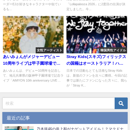
緒！？ポニョと実際比べてみ
ーダーEJが好きなキャラクターや似てい
「Lollapalooza 2026」に2度目の出演が決
た！
るも...
定しました。今...
女性アーティスト
韓国男性アイドル
あいみょんがメジャーデビュー
Stray Kids(スキズ)フィリックス
10周年ライブは甲子園球場で開
の国籍はオーストラリア！ハン
催！日程やチケットの入手方法
グルでの本名も別にある？
あいみょんは、デビュー10周年を記念し
日本での活動もとても活発なStray Kids
て、地元兵庫県の阪神甲子園球場で記念ラ
は、新規のファンを次々に獲得。今回の記
は？
イブ「AIMYON 10th anniversary LIVE ...
事では新たにファンになった方々に、我ら
が「Stray K...
最近の記事
乃木坂46の井上和がナゲットアイドル！？マクドナ