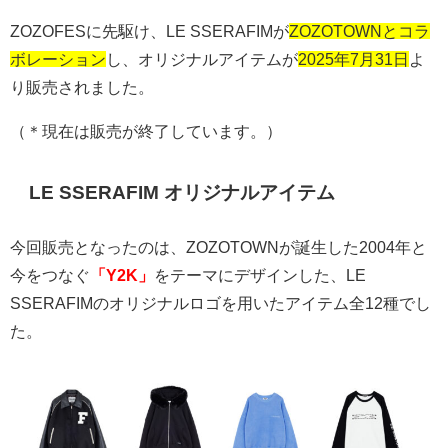
ZOZOFES
に先駆け、
LE SSERAFIM
が
ZOZOTOWNとコラ
ボレーション
し、オリジナルアイテムが
2025年7月31日
よ
り販売されました。
（＊現在は販売が終了しています。）
LE SSERAFIM
オリジナルアイテム
今回販売となったのは、
ZOZOTOWN
が誕生した
2004
年と
今をつなぐ
「Y2K」
をテーマにデザインした、
LE
SSERAFIM
のオリジナルロゴを用いたアイテム全
12
種でし
た。