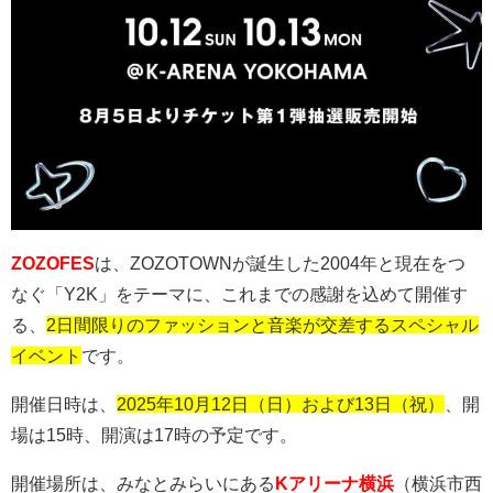
ZOZOFES
は、
ZOZOTOWN
が誕生した
2004
年と現在をつ
なぐ「
Y2K
」をテーマに、これまでの感謝を込めて開催す
る、
2日間限りのファッションと音楽が交差するスペシャル
イベント
です。
開催日時は、
2025年10月12日（日）および13日（祝）
、開
場は
15
時、開演は
17
時の予定です。
開催場所は、みなとみらいにある
Kアリーナ横浜
（横浜市西