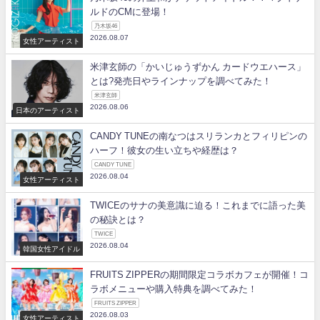
ルドのCMに登場！
乃木坂46
2026.08.07
女性アーティスト
米津玄師の「かいじゅうずかん カードウエハース」
とは?発売日やラインナップを調べてみた！
米津玄師
2026.08.06
日本のアーティスト
CANDY TUNEの南なつはスリランカとフィリピンの
ハーフ！彼女の生い立ちや経歴は？
CANDY TUNE
2026.08.04
女性アーティスト
TWICEのサナの美意識に迫る！これまでに語った美
の秘訣とは？
TWICE
2026.08.04
韓国女性アイドル
FRUITS ZIPPERの期間限定コラボカフェが開催！コ
ラボメニューや購入特典を調べてみた！
FRUITS ZIPPER
2026.08.03
女性アーティスト