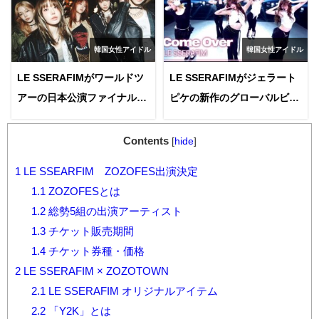
韓国女性アイドル
韓国女性アイドル
LE SSERAFIMがワールドツ
LE SSERAFIMがジェラート
アーの日本公演ファイナルで
ピケの新作のグローバルビジ
初の東京ドーム公演をサプラ
ュアルに登場！
イズ発表！ファンの反応は？
Contents
[
hide
]
1
LE SSEARFIM ZOZOFES出演決定
1.1
ZOZOFESとは
1.2
総勢5組の出演アーティスト
1.3
チケット販売期間
1.4
チケット券種・価格
2
LE SSERAFIM × ZOZOTOWN
2.1
LE SSERAFIM オリジナルアイテム
2.2
「Y2K」とは