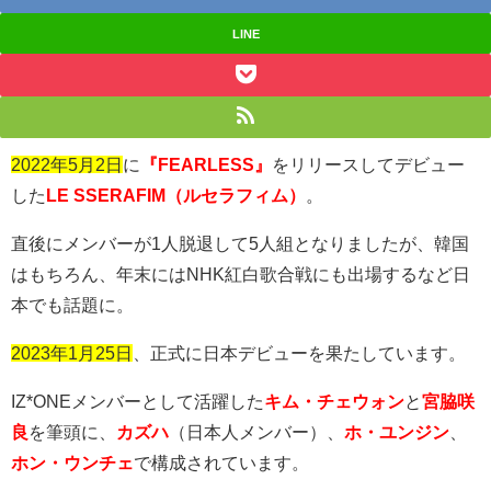
LINE
2022年5月2日
に
『FEARLESS』
をリリースしてデビュー
した
LE SSERAFIM（ルセラフィム）
。
直後にメンバーが
1
人脱退して
5
人組となりましたが、韓国
はもちろん、年末には
NHK
紅白歌合戦にも出場するなど日
本でも話題に。
2023年1月25日
、正式に日本デビューを果たしています。
IZ*ONEメンバーとして活躍した
キム・チェウォン
と
宮脇咲
良
を筆頭に、
カズハ
（日本人メンバー）、
ホ・ユンジン
、
ホン・ウンチェ
で構成されています。