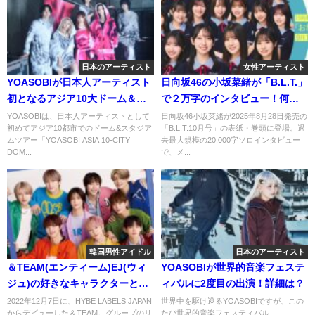
日本のアーティスト
女性アーティスト
YOASOBIが日本人アーティスト
日向坂46の小坂菜緒が「B.L.T.」
初となるアジア10大ドーム＆ス
で２万字のインタビュー！何を
タジアム・ツアー開催！詳細
語った？
YOASOBIは、日本人アーティストとして
日向坂46小坂菜緒が2025年8月28日発売の
初めてアジア10都市でのドーム&スタジア
「B.L.T.10月号」の表紙・巻頭に登場。過
は？
ムツアー「YOASOBI ASIA 10-CITY
去最大規模の20,000字ソロインタビュー
DOM...
で、メ...
韓国男性アイドル
日本のアーティスト
＆TEAM(エンティーム)EJ(ウィ
YOASOBIが世界的音楽フェステ
ジュ)の好きなキャラクターと似
ィバルに2度目の出演！詳細は？
てるキャラクターはまさかの一
2022年12月7日に、HYBE LABELS JAPAN
世界中を駆け巡るYOASOBIですが、この
からデビューした＆TEAM。グループのリ
たび世界的音楽フェスティバル