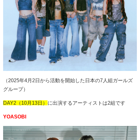
（
2025
年
4
月
2
日から活動を開始した日本の
7
人組ガールズ
グループ）
DAY2（10月13日）
に出演するアーティストは2組です
YOASOBI