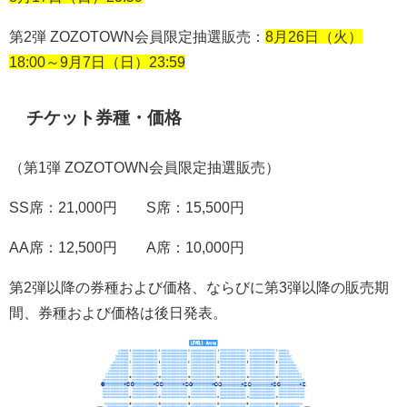
第
2
弾
ZOZOTOWN
会員限定抽選販売：
8月26日（火）
18:00～9月7日（日）23:59
チケット券種・価格
（第
1
弾
ZOZOTOWN
会員限定抽選販売）
SS
席：
21,000
円
S
席：
15,500
円
AA
席：
12,500
円
A
席：
10,000
円
第
2
弾以降の券種および価格、ならびに第
3
弾以降の販売期
間、券種および価格は後日発表。