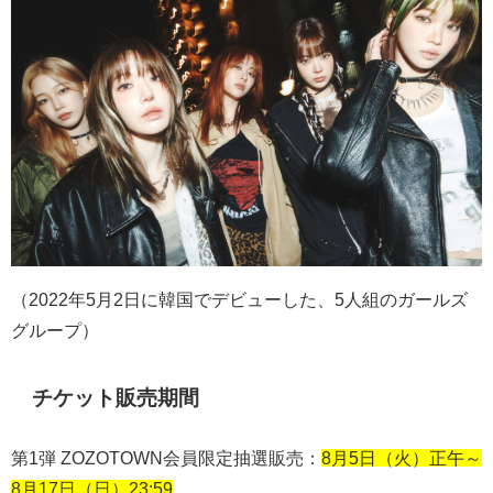
（
2022
年
5
月
2
日に韓国でデビューした、
5
人組のガールズ
グループ）
チケット販売期間
第
1
弾
ZOZOTOWN
会員限定抽選販売：
8月5日（火）正午～
8月17日（日）23:59