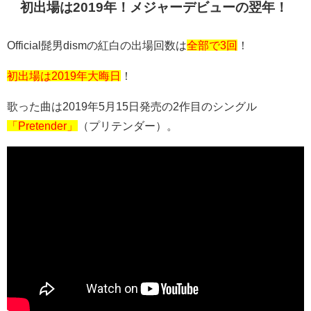
初出場は2019年！メジャーデビューの翌年！
Official髭男dismの紅白の出場回数は
全部で3回
！
初出場は2019年大晦日
！
歌った曲は2019年5月15日発売の2作目のシングル
「Pretender」
（プリテンダー）。