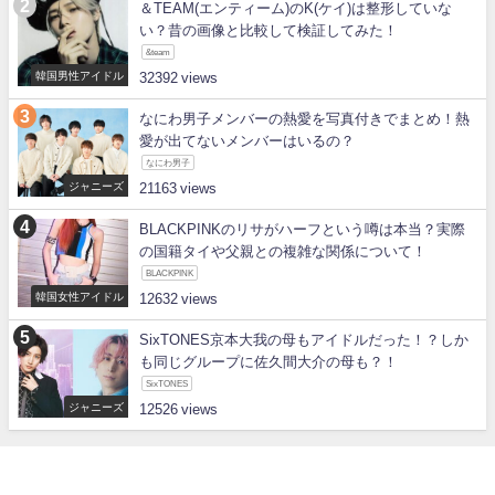
＆TEAM(エンティーム)のK(ケイ)は整形していな
い？昔の画像と比較して検証してみた！
&team
韓国男性アイドル
32392
なにわ男子メンバーの熱愛を写真付きでまとめ！熱
愛が出てないメンバーはいるの？
なにわ男子
ジャニーズ
21163
BLACKPINKのリサがハーフという噂は本当？実際
の国籍タイや父親との複雑な関係について！
BLACKPINK
韓国女性アイドル
12632
SixTONES京本大我の母もアイドルだった！？しか
も同じグループに佐久間大介の母も？！
SixTONES
ジャニーズ
12526