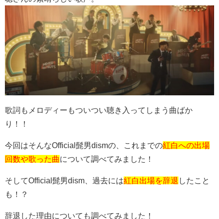
歌詞もメロディーもついつい聴き入ってしまう曲ばか
り！！
今回はそんなOfficial髭男dismの、これまでの
紅白への出場
回数や歌った曲
について調べてみました！
そしてOfficial髭男dism、過去には
紅白出場を辞退
したこと
も！？
辞退した理由についても調べてみました！