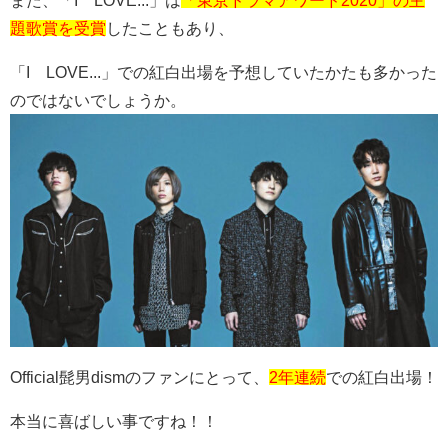
また、「I LOVE...」は
「東京ドラマアワード2020」の主
題歌賞を受賞
したこともあり、
「I LOVE...」での紅白出場を予想していたかたも多かった
のではないでしょうか。
Official髭男dismのファンにとって、
2年連続
での紅白出場！
本当に喜ばしい事ですね！！