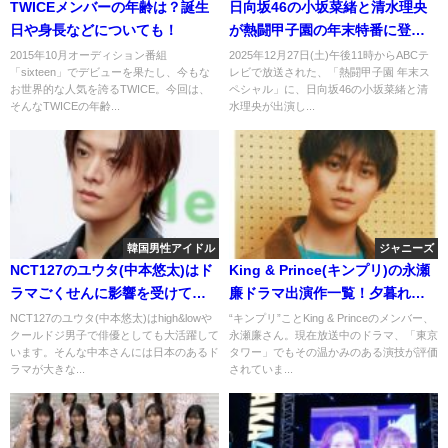
TWICEメンバーの年齢は？誕生
日向坂46の小坂菜緒と清水理央
日や身長などについても！
が熱闘甲子園の年末特番に登
場！市立船橋応援曲を語った！
2015年10月オーディション番組
2025年12月27日(土)午後11時からABCテ
「sixteen」でデビューを果たし、今もな
レビで放送された、「熱闘甲子園 年末ス
お世界的な人気を誇るTWICE。今回は、
ペシャル」に、日向坂46の小坂菜緒と清
そんなTWICEの年齢...
水理央が出演し...
韓国男性アイドル
ジャニーズ
NCT127のユウタ(中本悠太)はド
King & Prince(キンプリ)の永瀬
ラマごくせんに影響を受けてい
廉ドラマ出演作一覧！夕暮れに
た？high&lowやクールドジ男子
手をつなぐに最新のラストマン
NCT127のユウタ(中本悠太)はhigh&lowや
“キンプリ”ことKing & Princeのメンバー、
クールドジ男子で俳優としても大活躍して
永瀬廉さん。現在放送中のドラマ、「東京
での演技にも注目！
など全作品を！
います。そんな中本さんには日本のあるド
タワー」でもその温かみのある演技が評価
ラマが大きな...
されていま...