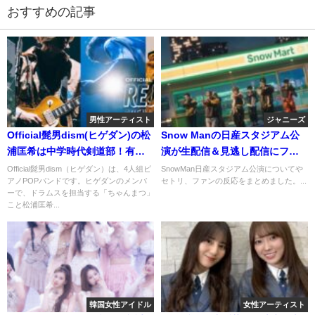
おすすめの記事
男性アーティスト
ジャニーズ
Official髭男dism(ヒゲダン)の松
Snow Manの日産スタジアム公
浦匡希は中学時代剣道部！有段
演が生配信＆見逃し配信にファ
者で大会でも活躍してた？
ンも大歓喜！
Official髭男dism（ヒゲダン）は、4人組ピ
SnowMan日産スタジアム公演についてや
アノPOPバンドです。ヒゲダンのメンバ
セトリ、ファンの反応をまとめました。...
ーで、ドラムスを担当する「ちゃんまつ」
こと松浦匡希...
韓国女性アイドル
女性アーティスト