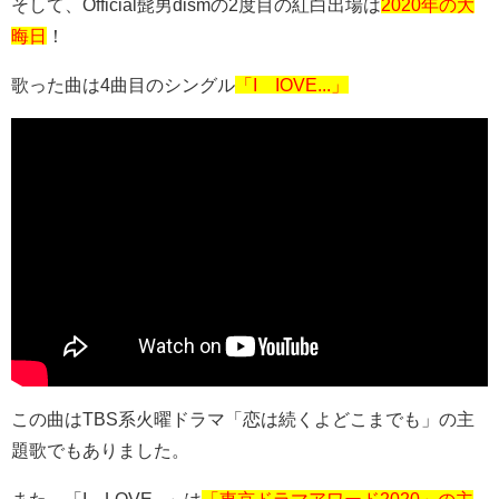
そして、Official髭男dismの2度目の紅白出場は
2020年の大
晦日
！
歌った曲は4曲目のシングル
「I IOVE...」
この曲はTBS系火曜ドラマ「恋は続くよどこまでも」の主
題歌でもありました。