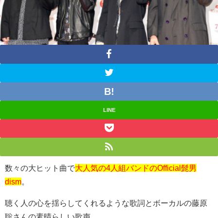
LINE
数々の大ヒット曲で
大人気の4人組バンドのOfficial髭男
dism
。
聴く人の心を揺らしてくれるような歌詞とボーカルの藤原
聡さんの素晴らしい歌声。