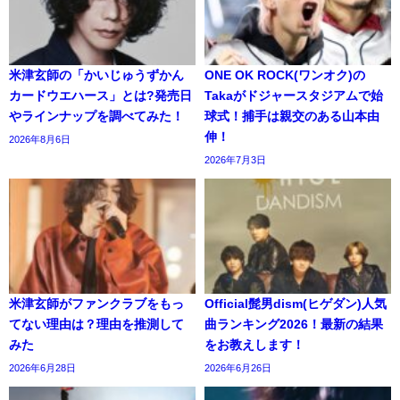
米津玄師の「かいじゅうずかん
ONE OK ROCK(ワンオク)の
カードウエハース」とは?発売日
Takaがドジャースタジアムで始
やラインナップを調べてみた！
球式！捕手は親交のある山本由
伸！
2026年8月6日
2026年7月3日
米津玄師がファンクラブをもっ
Official髭男dism(ヒゲダン)人気
てない理由は？理由を推測して
曲ランキング2026！最新の結果
みた
をお教えします！
2026年6月28日
2026年6月26日