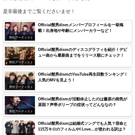
是非最後までご覧くださいませ！
Official髭男dismメンバープロフィールを一挙掲
載！出身地や年齢にメンバーカラーなど！
男性アーティスト
Official髭男dismのディスコグラフィを紹介！デビ
ュー曲から最新曲までをリリース順にチェック！
男性アーティスト
Official髭男dismのYouTube再生回数ランキング！
人気のMVを見よう！
男性アーティスト
Official髭男dismが活動休止したのは藤原の病気が
原因？声帯ポリープの症状ってどんななの？
男性アーティスト
Official髭男dismは結婚式ソングでも人気？宿命と
115万キロのフィルムやI Love…が使われる訳は？