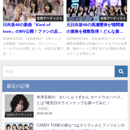
女性アーティスト
女性アーティスト
日向坂46の新曲「Kind of
元日向坂46の高瀬愛奈が猫関連
love」のMV公開！ファンの反応
の資格を複数取得！どんな資格
は？
か調べてみた。
2026年5月6日、日向坂46が、17thシング
2025年8月14日、日向坂46元メンバーの1
ル表題曲「Kind of love」のミュージッ
期生高瀬愛奈が自身のインスタグラムを更
ク・ビデオを公開しました。今回の記事で
新。猫やペットに関する5つの資格を取得
は、シ...
したことを明かしま...
最近の記事
米津玄師の「かいじゅうずかん カードウエハース」
とは?発売日やラインナップを調べてみた！
米津玄師
2026.08.06
日本のアーティスト
CANDY TUNEの南なつはスリランカとフィリピンの