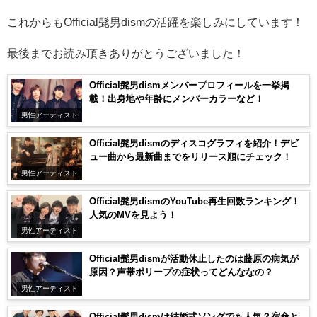
これからもOfficial髭男dismの活躍を楽しみにしています！
最後までお読み頂きありがとうございました！
Official髭男dismメンバープロフィールを一挙掲
載！出身地や年齢にメンバーカラーなど！
男性アーティスト
Official髭男dismのディスコグラフィを紹介！デビ
ュー曲から最新曲までをリリース順にチェック！
男性アーティスト
Official髭男dismのYouTube再生回数ランキング！
人気のMVを見よう！
男性アーティスト
Official髭男dismが活動休止したのは藤原の病気が
原因？声帯ポリープの症状ってどんななの？
男性アーティスト
Official髭男dismは結婚式ソングでも人気？宿命と