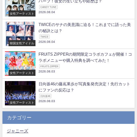
ハーフ！彼女の生い立ちや経歴は？
CANDY TUNE
2026.08.04
女性アーティスト
TWICEのサナの美意識に迫る！これまでに語った美
の秘訣とは？
TWICE
2026.08.04
韓国女性アイドル
FRUITS ZIPPERの期間限定コラボカフェが開催！コ
ラボメニューや購入特典を調べてみた！
FRUITS ZIPPER
2026.08.03
女性アーティスト
日向坂46の藤嶌果歩が写真集発売決定！先行カット
にファンの反応は？
日向坂46
2026.08.03
女性アーティスト
カテゴリー
ジャニーズ