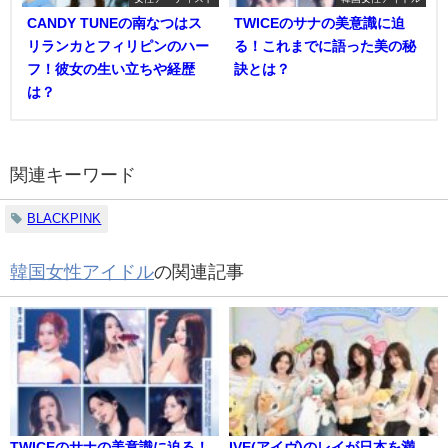
CANDY TUNEの南なつはス
TWICEのサナの美意識に迫
リランカとフィリピンのハー
る！これまでに語った美の秘
フ！彼女の生い立ちや経歴
訣とは？
は？
関連キーワード
BLACKPINK
韓国女性アイドル
の関連記事
TWICEのサナの美意識に迫る！
IVE(アイヴ)のレイが日本を満