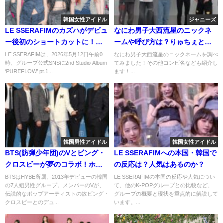
韓国女性アイドル
ジャニーズ
LE SSERAFIMのカズハがデビュ
なにわ男子大西流星のニックネ
ー後初のショートカットに！フ
ームや呼び方は？りゅちぇと大
ァンの反応は？
西プロ以外にもいろいろと！
LE SSERAFIMは、2026年5月12日午前0
なにわ男子大西流星のニックネームを調べ
時、グループ公式SNSに2nd Studio Album
てみました！その他コンビ名なども紹介し
‘PUREFLOW’ pt.1...
ます！...
韓国男性アイドル
韓国女性アイドル
BTS(防弾少年団)のVとビング・
LE SSERAFIMへの本国・韓国で
クロスビーが夢のコラボ！ホワ
の反応は？人気はあるのか？
イトクリスマスはビルボードに
BTSはHYBE所属、2013年デビューの韓国
LE SSERAFIMの本国の反応や人気につい
の7人組男性グループ。メンバーのVが、
て、他のK-POPグループとの比較など、
ランクイン！
伝説的なポップアーティストの故ビング・
グループの概要と現状を重点的に解説して
クロスビーとのデュ...
います。...