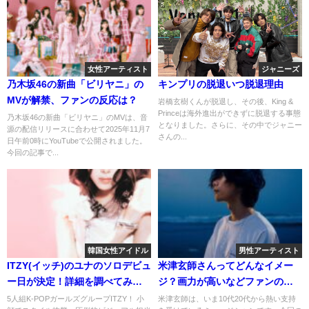
女性アーティスト
ジャニーズ
乃木坂46の新曲「ビリヤニ」の
キンプリの脱退いつ脱退理由
MVが解禁、ファンの反応は？
岩橋玄樹くんが脱退し、その後、King &
Princeは海外進出ができずに脱退する事態
乃木坂46の新曲「ビリヤニ」のMVは、音
となりました。さらに、その中でジャニー
源の配信リリースに合わせて2025年11月7
さんの...
日午前0時にYouTubeで公開されました。
今回の記事で...
韓国女性アイドル
男性アーティスト
ITZY(イッチ)のユナのソロデビュ
米津玄師さんってどんなイメー
ー日が決定！詳細を調べてみ
ジ？画力が高いなどファンのイ
た！
メージを集めてみた！
5人組K-POPガールズグループITZY！ 小
米津玄師は、いま10代20代から熱い支持