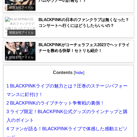
バムやツアーの計画も！？
韓国女性アイドル
BLACKPINKの日本のファンクラブは無くなった？
コンサートへ行くにはどうしたらいいの？
韓国女性アイドル
BLACKPINKがコーチェラフェス2023でヘッドライ
ナーを務める快挙！セトリも紹介！
韓国女性アイドル
Contents
[
hide
]
1
BLACKPINKライブの魅力とは？圧巻のステージパフォー
マンスに釘付け！
2
BLACKPINKのライブチケット争奪戦の裏側！
3
ライブ限定！BLACKPINK公式グッズのラインナップと購
入のポイント
4
ファンが語る！BLACKPINKライブで体感した感動エピソ