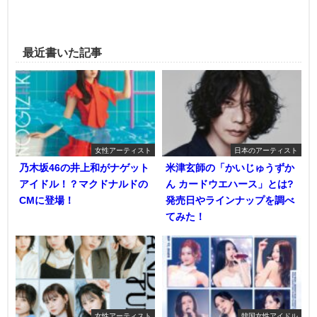
最近書いた記事
女性アーティスト
日本のアーティスト
乃木坂46の井上和がナゲット
米津玄師の「かいじゅうずか
アイドル！？マクドナルドの
ん カードウエハース」とは?
CMに登場！
発売日やラインナップを調べ
てみた！
女性アーティスト
韓国女性アイドル