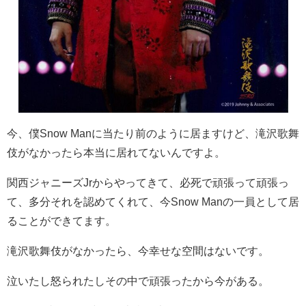
今、僕
Snow Man
に当たり前のように居ますけど、滝沢歌舞
伎がなかったら本当に居れてないんですよ。
関西ジャニーズ
Jr
からやってきて、必死で頑張って頑張っ
て、多分それを認めてくれて、今
Snow Man
の一員として居
ることができてます。
滝沢歌舞伎がなかったら、今幸せな空間はないです。
泣いたし怒られたしその中で頑張ったから今がある。