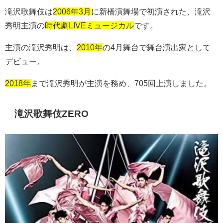
滝沢歌舞伎は
2006年3月
に新橋演舞場で初演された、滝沢
秀明主演の
時代劇LIVEミュージカル
です。
主演の滝沢秀明は、
2010年
の4月舞台で舞台演出家として
デビュー。
2018年
まで滝沢秀明が主演を務め、
705
回上演しました。
滝沢歌舞伎
ZERO