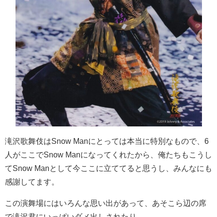
滝沢歌舞伎は
Snow Man
にとっては本当に特別なもので、
6
人がここで
Snow Man
になってくれたから、俺たちもこうし
て
Snow Man
として今ここに立ててると思うし、みんなにも
感謝してます。
この演舞場にはいろんな思い出があって、あそこら辺の席
で滝沢君にいっぱいダメ出しされたり。