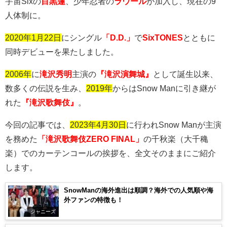
宇宙
Six
の
目黒蓮
、少年忍者の
ラウール
が加入し、現在の
9
人体制に。
2020年1月22日
にシングル
「D.D.」
で
SixTONES
とともに
同時デビューを果たしました。
2006年
に
滝沢秀明
主演の
『滝沢演舞城』
として誕生以来、
数多くの伝説を生み、
2019年
からは
Snow Man
に引き継が
れた
『滝沢歌舞伎』
。
今回の記事では、
2023年4月30日
に行われ
Snow Man
が主演
を務めた
「滝沢歌舞伎ZERO FINAL」
の千秋楽（大千穐
楽）でのカーテンコールの挨拶を、全文そのままにご紹介
します。
SnowManの海外進出は順調？海外での人気順や海
外ファンの特徴も！
ジャニーズ