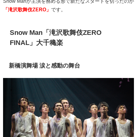
Snow Man
が主演を務める形で新たなスタートを切ったのが
「滝沢歌舞伎ZERO」
です。
Snow Man「滝沢歌舞伎ZERO
FINAL」大千穐楽
新橋演舞場 涙と感動の舞台