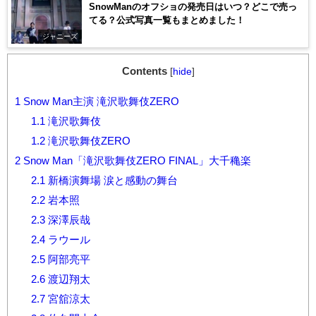
SnowManのオフショの発売日はいつ？どこで売っ
てる？公式写真一覧もまとめました！
ジャニーズ
Contents
[
hide
]
1
Snow Man主演 滝沢歌舞伎ZERO
1.1
滝沢歌舞伎
1.2
滝沢歌舞伎ZERO
2
Snow Man「滝沢歌舞伎ZERO FINAL」大千穐楽
2.1
新橋演舞場 涙と感動の舞台
2.2
岩本照
2.3
深澤辰哉
2.4
ラウール
2.5
阿部亮平
2.6
渡辺翔太
2.7
宮舘涼太