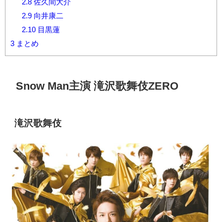
2.8
佐久間大介
2.9
向井康二
2.10
目黒蓮
3
まとめ
Snow Man
主演 滝沢歌舞伎
ZERO
滝沢歌舞伎