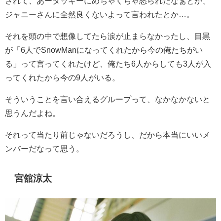
されて、あータッキーにめちゃくちゃ怒られたなぁとか、
ジャニーさんに全然良くないよって言われたとか…。
それを頭の中で想像してたら涙が止まらなかったし、目黒
が「
6
人で
SnowMan
になってくれたから今の俺たちがい
る」って言ってくれたけど、俺たち
6
人からしても
3
人が入
ってくれたから今の
9
人がいる。
そういうことを言い合えるグループって、なかなかないと
思うんだよね。
それって当たり前じゃないだろうし、だから本当にいいメ
ンバーだなって思う。
宮舘涼太