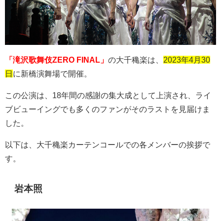
「滝沢歌舞伎ZERO FINAL」
の大千穐楽は、
2023年4月30
日
に新橋演舞場で開催。
この公演は、
18
年間の感謝の集大成として上演され、ライ
ブビューイングでも多くのファンがそのラストを見届けま
した。
以下は、大千穐楽カーテンコールでの各メンバーの挨拶で
す。
岩本照