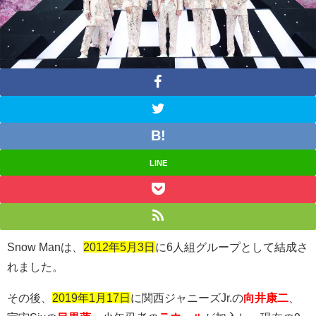
LINE
Snow Man
は、
2012年5月3日
に
6
人組グループとして結成さ
れました。
その後、
2019年1月17日
に関西ジャニーズ
Jr.
の
向井康二
、