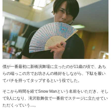
僕が一番最初に新橋演舞場に立ったのが
11
歳の頃で、あち
らの端っこの方でお坊さんの格好をしながら、下駄を履い
てバチを持ってタップするという役でした。
そこから時間を経て
Snow Man
という名前をいただき、そし
て
9
人になり、滝沢歌舞伎で一番前でステージに立たせてい
ただくっていう…。