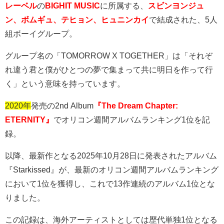
レーベル
の
BIGHIT MUSIC
に所属する、
スビンヨンジュ
ン、ボムギュ、テヒョン、ヒュニンカイ
で結成された、
5
人
組ボーイグループ。
グループ名の「
TOMORROW X TOGETHER
」は「それぞ
れ違う君と僕がひとつの夢で集まって共に明日を作って行
く」という意味を持っています。
2020年
発売の
2nd Album
『The Dream Chapter:
ETERNITY』
でオリコン週間アルバムランキング
1
位を記
録。
以降、最新作となる
2025
年
10
月
28
日に発表されたアルバム
『Starkissed』が、最新のオリコン週間アルバムランキング
において1位を獲得し、これで13作連続のアルバム1位とな
りました。
この記録は、海外アーティストとしては歴代単独
1
位となる