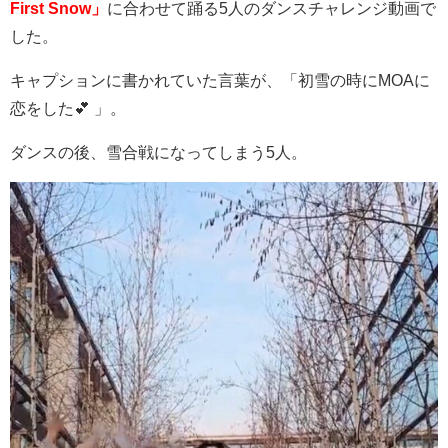
First Snow」
に合わせて踊る
5
人のダンスチャレンジ動画で
した。
キャプションに書かれていた言葉が、「初雪の時にMOAに
恋をした💕 」。
ダンスの後、雪合戦になってしまう
5
人。