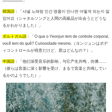
❤️‍🔥❤️‍🔥❤️‍🔥❤️‍🔥」
韓国語
：「샤넬 노래랑 인간 명품이 만나면 어떻게 되는지 알
았어요（シャネルソングと人間の高級品が出会うとどうな
るかわかりました）」
ポルトガル語
：「
O que o Yeonjun tem de controle corporal,
você tem do quê? Curiosidade mesmo.
（ヨンジュンはボデ
ィコントロールが得意だけど、君はどんなの？）」
中国語
：「他们深受音乐的影响，与它产生共鸣，仿佛……
（彼らは音楽に深く影響を受け、まるで音楽と共鳴してい
るかのようでした）」