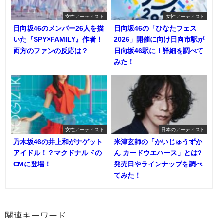
女性アーティスト
女性アーティスト
日向坂46のメンバー26人を描
日向坂46の「ひなたフェス
いた『SPY×FAMILY』作者！
2026」開催に向け日向市駅が
両方のファンの反応は？
日向坂46駅に！詳細を調べて
みた！
女性アーティスト
日本のアーティスト
乃木坂46の井上和がナゲット
米津玄師の「かいじゅうずか
アイドル！？マクドナルドの
ん カードウエハース」とは?
CMに登場！
発売日やラインナップを調べ
てみた！
関連キーワード