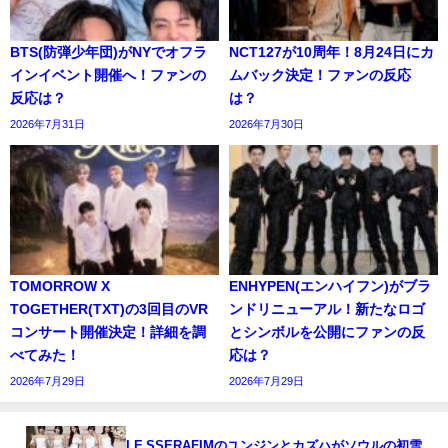
BTS(防弾少年団)がNYでオフラ
NCT127が10周年！8月24日にカ
インイベント開催へ！ファンの
ムバック決定！ファンの反応
反応は？
は？
2026年7月31日
2026年7月30日
TOMORROW X
ENHYPEN(エンハイフン)がブラ
TOGETHER(TXT)の3回目のVR
ンドリニューアル！新たなロゴ
コンサート開催決定！詳細を調
とシンボルを公開にファンの反
べてみた！
応は？
2026年7月29日
2026年7月29日
LE SSERAFIMのユンジンとカズハがソウルの初雪