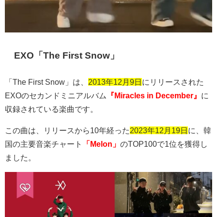
EXO
「
The First Snow
」
「The First Snow」は、
2013年12月9日
にリリースされた
EXO
のセカンドミニアルバム
『Miracles in December』
に
収録されている楽曲です。
この曲は、リリースから
10
年経った
2023年12月19日
に、韓
国の主要音楽チャート
「Melon」
の
TOP100
で
1
位を獲得し
ました。