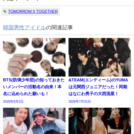
TOMORROW X TOGETHER
韓国男性アイドル
の関連記事
BTS(防弾少年団)の知っておきた
&TEAM(エンティーム)のYUMA
いメンバーの活動名の由来！本
は元関西ジュニアだった！同期
名に込められた願いも！
はなにわ男子の大西流星！
2026年8月2日
2026年7月31日