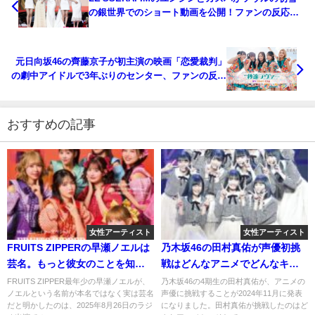
の銀世界でのショート動画を公開！ファンの反応
は？
元日向坂46の齊藤京子が初主演の映画「恋愛裁判」
の劇中アイドルで3年ぶりのセンター、ファンの反応
は？
おすすめの記事
女性アーティスト
女性アーティスト
FRUITS ZIPPERの早瀬ノエルは
乃木坂46の田村真佑が声優初挑
芸名。もっと彼女のことを知り
戦はどんなアニメでどんなキャ
たい！
ラ？
FRUITS ZIPPER最年少の早瀬ノエルが、
乃木坂46の4期生の田村真佑が、アニメの
ノエルという名前が本名ではなく実は芸名
声優に挑戦することが2024年11月に発表
だと明かしたのは、2025年8月26日のラジ
になりました。田村真佑が挑戦したのはど