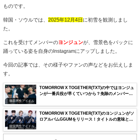
ものです。
韓国・ソウルでは、
2025年12月4日
に初雪を観測しまし
た。
これを受けてメンバーの
ヨンジュン
が、雪景色をバックに
踊っている姿を自身のInstagramにアップしました。
今回の記事では、その様子やファンの声などをお伝えしま
す。
TOMORROW X TOGETHER(TXT)の中ではヨンジュ
ンが一番兵役が早くていつから？免除のメンバーも
いるって本当？
韓国男性アイドル
TOMORROW X TOGETHER(TXT)のヨンジュンがソ
ロアルバムGGUMをリリース！タイトルの意味と内
容は？
韓国男性アイドル