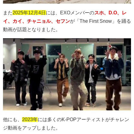
また
2025年12月4日
には、EXOメンバーの
スホ、D.O、レ
イ、カイ、チャニョル、セフン
が「The First Snow」を踊る
動画が話題となりました。
他にも、
2023年
には多くのK-POPアーティストがチャレン
ジ動画をアップしました。