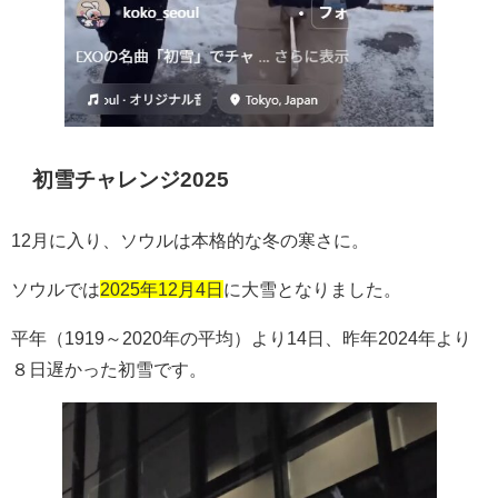
初雪チャレンジ2025
12
月に入り、ソウルは本格的な冬の寒さに。
ソウルでは
2025年12月4日
に大雪となりました。
平年（
1919
～
2020
年の平均）より
14
日、昨年
2024
年より
８日遅かった初雪です。