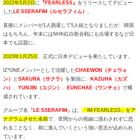
2022年5月2日
に
『FEARLESS』
をリリースしてデビュー
した
LE SSERAFIM（ルセラフィム）
。
直後にメンバーが
1
人脱退して
5
人組となりましたが、韓国
はもちろん、年末には
NHK
紅白歌合戦にも出場するなど日
本でも話題に。
2023年1月25日
、正式に日本デビューを果たしています。
IZ*ONEメンバーとして活躍した
CHAEWON（チェウォ
ン）
と
SAKURA（サクラ）
を筆頭に、
KAZUHA（カズ
ハ）
、
YUNJIN（ユジン）
、
EUNCHAE（ウンチェ）
で構
成されています。
グループ名
「LE SSERAFIM」
は、
「IM FEARLESS」をア
ナグラムさせた名前
で、世間からの視線に惑わされずに恐
れることなく、前に進んでいくという強い意志が込められ
ています。