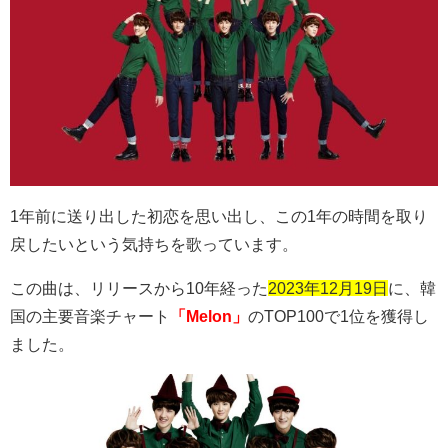
1
年前に送り出した初恋を思い出し、この
1
年の時間を取り
戻したいという気持ちを歌っています。
この曲は、リリースから
10
年経った
2023年12月19日
に、韓
国の主要音楽チャート
「Melon」
の
TOP100
で
1
位を獲得し
ました。