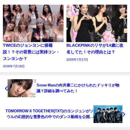
TWICEのジョンヨンに移籍
BLACKPINKのリサが14歳に改
説！？その背景には実姉コン・
名してた！その理由とは？
スンヨンか？
2026年7月17日
2026年7月18日
Snow Manの向井康二にかけられたドッキリが物
議？詳細を調べてみた！
TOMORROW X TOGETHER(TXT)のヨンジュンがソ
ウルの幻想的な雪景色の中でのダンス動画を公開！
ファンの反応は？