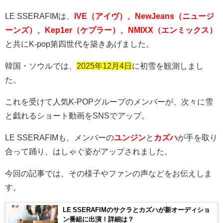
LE SSERAFIMは、
IVE（アイヴ）
、NewJeans（ニュージ
ーンズ）、Kep1er（ケプラー）、NMIXX（エンミックス）
と共にK-pop第四世代を築きあげました。
韓国・ソウルでは、
2025年12月4日
に初雪を観測しまし
た。
これを受けて人気
K-POP
グループのメンバーが、次々に雪
と戯れるショート動画を
SNS
でアップ。
LE SSERAFIM
も、メンバーの
ユンジン
と
カズハ
が手を取り
合って踊り、はしゃぐ姿がアップされました。
今回の記事では、その様子やファンの声などをお伝えしま
す。
LE SSERAFIMのサクラとカズハが新オーディショ
ン番組に出演！詳細は？