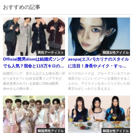
おすすめの記事
男性アーティスト
韓国女性アイドル
Official髭男dismは結婚式ソング
aespa(エスパ)カリナのスタイル
でも人気？宿命と115万キロのフ
に注目！身長やメイク・すっぴ
ィルムやI Love…が使われる訳
んについても！
結婚式ソング、皆さんはどんな曲を思い浮
カリナのメイクは、グループコンセプトが
かべますか？いわゆる定番ソングですが、
強気でかっこいいイメージを連想させるこ
は？
最近使用されている楽曲にOfficial髭男
とから、アイラインをガッツリと引いた目
dismさんの曲が多...
鼻立ちがしっかりと見えるよ...
韓国男性アイドル
韓国女性アイドル