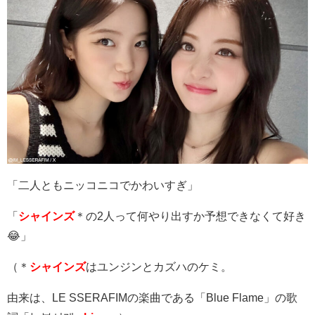
「二人ともニッコニコでかわいすぎ」
「
シャインズ
＊の
2
人って何やり出すか予想できなくて好き
😂」
（＊
シャインズ
はユンジンとカズハのケミ。
由来は、
LE SSERAFIM
の楽曲である「
Blue Flame
」の歌