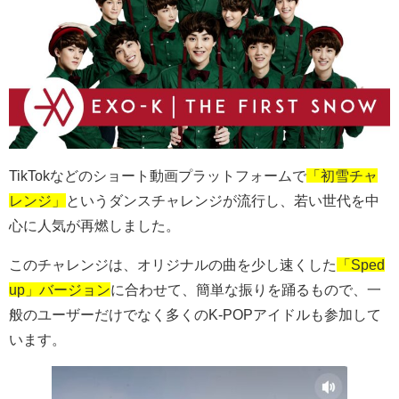
TikTok
などのショート動画プラットフォームで
「初雪チャ
レンジ」
というダンスチャレンジが流行し、若い世代を中
心に人気が再燃しました。
このチャレンジは、オリジナルの曲を少し速くした
「Sped
up」バージョン
に合わせて、簡単な振りを踊るもので、一
般のユーザーだけでなく多くの
K-POP
アイドルも参加して
います。