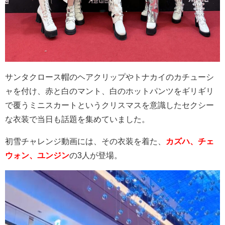
サンタクロース帽のヘアクリップやトナカイのカチューシ
ャを付け、赤と白のマント、白のホットパンツをギリギリ
で覆うミニスカートというクリスマスを意識したセクシー
な衣装で当日も話題を集めていました。
初雪チャレンジ動画には、その衣装を着た、
カズハ、チェ
ウォン、ユンジン
の
3
人が登場。