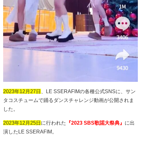
2023年12月27日
、
LE SSERAFIM
の各種公式
SNS
に、サン
タコスチュームで踊るダンスチャレンジ動画が公開されま
した。
2023年12月25日
に行われた
『2023 SBS歌謡大祭典』
に出
演した
LE SSERAFIM
。