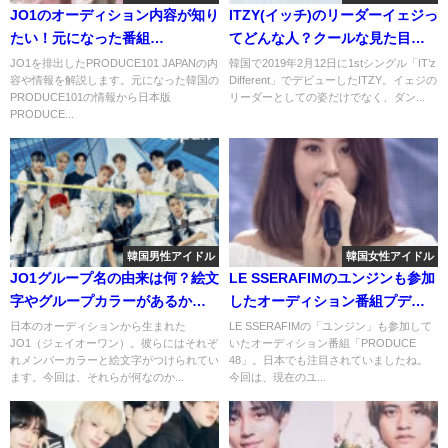
JO1のオーディション内容が知り
ITZY(イッチ)のリーダーイェジっ
たい！元になった番組
てどんな人？クールな見た目と
PRODUCE101の情報や最終順位
のギャップがすごい？
JO1を排出したPRODUCE101 JAPANの内
韓国で2019年2月12日に1stシングル「IT’z
容や情報を解説します。元になった韓国の
Different」でデビューしたITZY。イェジの
についても！
PRODUCE101の情報から日本版
リーダーとしての姿だけでなく、ダン...
PRODUCE...
韓国男性アイドル
韓国女性アイドル
JO1グループ名の由来は何？絵文
LE SSERAFIMのユンジンも参加
字やグループカラーがあるかど
したオーディション番組プデュ
うかも調査した！
とは？最終順位についてもチェ
日本のオーディションから生まれた
LE SSERAFIMの「ユンジン」も参加して
JO1（ジェイオーワン）。彼らにはそれぞ
いたオーディション番組「PRODUCE
ック！
れメンバーカラーと絵文字がつけられてい
48」。日本でも注目されていましたね。
ます。今回は、それらが何なのか...
今回は、現在のユ...