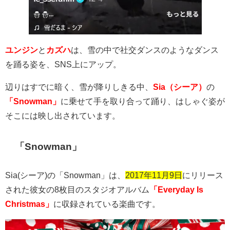
ユンジン
と
カズハ
は、雪の中で社交ダンスのようなダンス
を踊る姿を、
SNS
上にアップ。
辺りはすでに暗く、雪が降りしきる中、
Sia（シーア）
の
「Snowman」
に乗せて手を取り合って踊り、はしゃぐ姿が
そこには映し出されています。
「
Snowman
」
Sia(
シーア
)
の「
Snowman
」は、
2017年11月9日
にリリース
された彼女の
8
枚目のスタジオアルバム
「Everyday Is
Christmas」
に収録されている楽曲です。