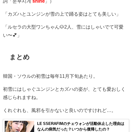
詞「눈부시게
shine
」）
「カズハとユンジンが雪の上で踊る姿はとても美しい」
「ルセラの大型ワンちゃん🐶
2
人、雪にはしゃいでて可愛
い〜💕」
まとめ
韓国・ソウルの初雪は毎年11月下旬あたり。
初雪にはしゃぐユンジンとカズハの姿が、とても愛おしく
感じられますね。
くれぐれも、風邪を引かないと良いのですけれど…。
LE SSERAFIMのチェウォンが活動休止した理由は
なんの病気だった？いつから復帰したの？