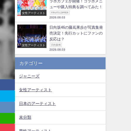
ラボカフェが開催！コラボメニ
ューや購入特典を調べてみた！
女性アーティスト
FRUITS ZIPPER
2026.08.03
日向坂46の藤嶌果歩が写真集発
売決定！先行カットにファンの
反応は？
女性アーティスト
日向坂46
2026.08.03
カテゴリー
ジャニーズ
女性アーティスト
日本のアーティスト
未分類
男性アーティスト