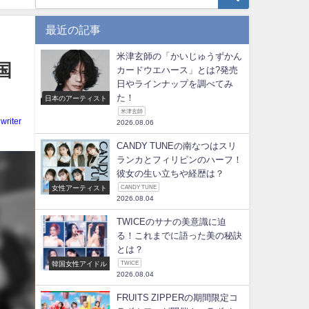
最近の記事
米津玄師の「かいじゅうずかん
国
カードウエハース」とは?発売
日やラインナップを調べてみ
た！
日本のアーティスト
米津玄師
writer
2026.08.06
CANDY TUNEの南なつはスリ
ランカとフィリピンのハーフ！
彼女の生い立ちや経歴は？
女性アーティスト
CANDY TUNE
2026.08.04
TWICEのサナの美意識に迫
る！これまでに語った美の秘訣
とは？
韓国女性アイドル
TWICE
2026.08.04
FRUITS ZIPPERの期間限定コ