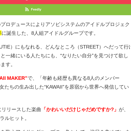
Feedly
のプロデュースによりアソビシステムのアイドルプロジェク
年
に誕生した、
8
人組アイドルグループです。
UTIE
）にもなれる、どんなところ（
STREET
）へだって行
ちと一緒にいる人たちにも、
“
なりたい自分
”
を見つけて欲し
います。
AII MAKER”
で、「年齢も経歴も異なる
8
人のメンバー
女たちの生み出した
“KAWAII”
を原宿から世界へ発信してい
にリリースした楽曲
「かわいいだけじゃだめですか?」
が、
ラルヒット。