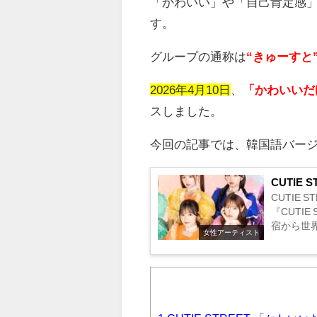
「かわいい」や「自己肯定感
す。
グループの通称は
“きゅーすと
2026年4月10日
、
「かわいいだ
スしました。
今回の記事では、韓国語バー
CUTIE
CUTIE
『CUTIE
宿から世界
女性アーティスト
う大きなス