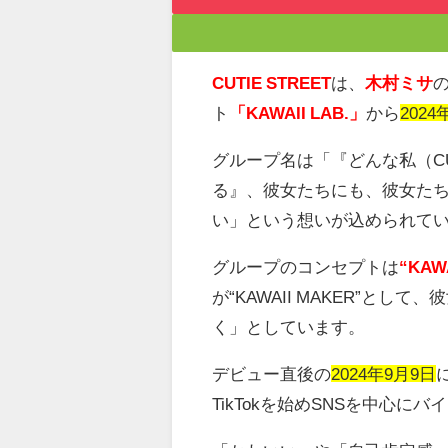
CUTIE STREET
は、
木村ミサ
ト
「KAWAII LAB.」
から
2024
グループ名は「『どんな私（
C
る』、彼女たちにも、彼女た
い」という想いが込められて
グループのコンセプトは
“KAW
が
“KAWAII MAKER”
として、彼
く」としています。
デビュー直後の
2024年9月9日
TikTok
を始め
SNS
を中心にバイ