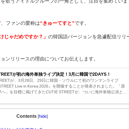
」を歌うアイドルグループの一角として、注目を集めていま
”
、ファンの愛称は
“きゅーてすと”
です。
けじゃだめですか？」
の韓国語バージョンを急遽配信リリ
ジョンリリースの理由についてお伝えします。
 STREET︎︎が初の海外単独ライブ決定！3月に韓国で2DAYS！
 STREETが、3月28日、29日に韓国・ソウルにて初のワンマンライブ
 STREET Live in Korea 2026』を開催することが発表されました。「原
へ」を目標に掲げてきたCUTIE STREETが、ついに海外単独公演とい
テージに踏み出すことにな...
Contents
[
hide
]