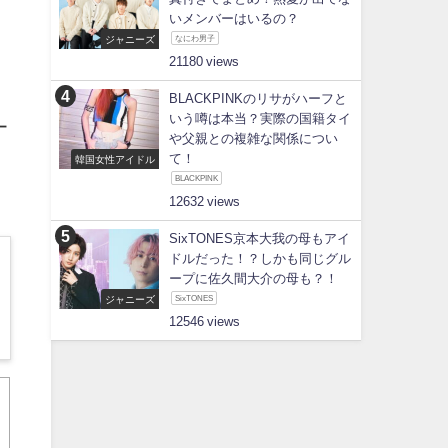
いメンバーはいるの？
ジャニーズ
なにわ男子
21180
BLACKPINKのリサがハーフと
いう噂は本当？実際の国籍タイ
ー
や父親との複雑な関係につい
て！
韓国女性アイドル
BLACKPINK
12632
SixTONES京本大我の母もアイ
ドルだった！？しかも同じグル
ープに佐久間大介の母も？！
ジャニーズ
SixTONES
12546