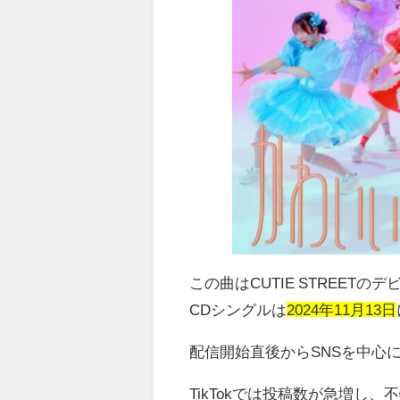
この曲は
CUTIE STREET
のデ
CD
シングルは
2024年11月13日
配信開始直後から
SNS
を中心
TikTok
では投稿数が急増し、不