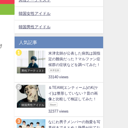
韓国女性アイドル
韓国男性アイドル
人気記事
け
米津玄師が公表した病気は国指
定の難病だった？マルファン症
候群の症状などを調べてみた！
男性アーティスト
米津玄師
33140
＆TEAM(エンティーム)のK(ケ
イ)は整形していない？昔の画
像と比較して検証してみた！
韓国男性アイドル
&team
32377
なにわ男子メンバーの熱愛を写
真付きでまとめ！熱愛が出てな