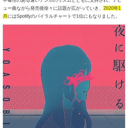
中毒性のある速いテンポのリズムとともに支持され、デビ
ュー曲ながら発売後徐々に話題が広がっていき、
2020年1
月
には
Spotify
のバイラルチャートで
1
位にもなりました。