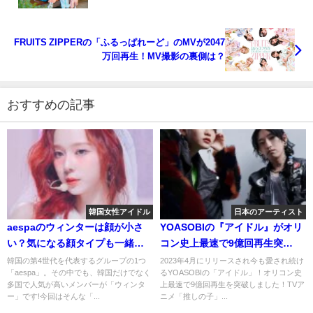
FRUITS ZIPPERの「ふるっぱれーど」のMVが2047
万回再生！MV撮影の裏側は？
おすすめの記事
韓国女性アイドル
日本のアーティスト
aespaのウィンターは顔が小さ
YOASOBIの『アイドル』がオリ
い？気になる顔タイプも一緒に
コン史上最速で9億回再生突
チェック！
破！！
韓国の第4世代を代表するグループの1つ
2023年4月にリリースされ今も愛され続け
「aespa」。その中でも、韓国だけでなく
るYOASOBIの「アイドル」！オリコン史
多国で人気が高いメンバーが「ウィンタ
上最速で9億回再生を突破しました！TVア
ー」です!今回はそんな「...
ニメ「推しの子」...