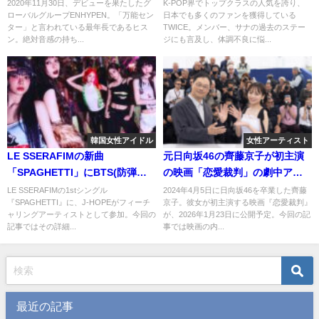
演奏を学んだのはまさかの独
という噂についても
2020年11月30日、デビューを果たしたグ
K-POP界でトップクラスの人気を誇り、
ローバルグループENHYPEN。「万能セン
日本でも多くのファンを獲得している
学！？
ター」と言われている最年長であるヒス
TWICE。メンバー、サナの過去のステー
ン。絶対音感の持ち...
ジにも言及し、体調不良に悩...
韓国女性アイドル
女性アーティスト
LE SSERAFIMの新曲
元日向坂46の齊藤京子が初主演
「SPAGHETTI」にBTS(防弾少
の映画「恋愛裁判」の劇中アイ
年団)のJ-HOPEがフィーチャリ
ドル姿が公開！どんな内容？
LE SSERAFIMの1stシングル
2024年4月5日に日向坂46を卒業した齊藤
『SPAGHETTI』に、J-HOPEがフィーチ
京子。彼女が初主演する映画『恋愛裁判』
ング！？両方のファンの反応
ャリングアーティストとして参加。今回の
が、2026年1月23日に公開予定。今回の記
は？
記事ではその詳細...
事では映画の内...
最近の記事