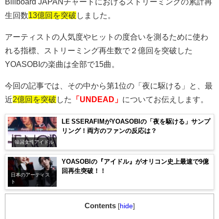
Billboard JAPAN
チャートにおけるストリーミングの累計再
生回数
13億回を突破
しました。
アーティストの人気度やヒットの度合いを測るために使わ
れる指標、ストリーミング再生数で２億回を突破した
YOASOBI
の楽曲は全部で
15
曲。
今回の記事では、その中から第
1
位の「夜に駆ける」と、最
近
2億回を突破
した
「UNDEAD」
についてお伝えします。
LE SSERAFIMがYOASOBIの「夜を駆ける」サンプ
リング！両方のファンの反応は？
韓国女性アイドル
YOASOBIの『アイドル』がオリコン史上最速で9億
回再生突破！！
日本のアーティス
ト
Contents
[
hide
]