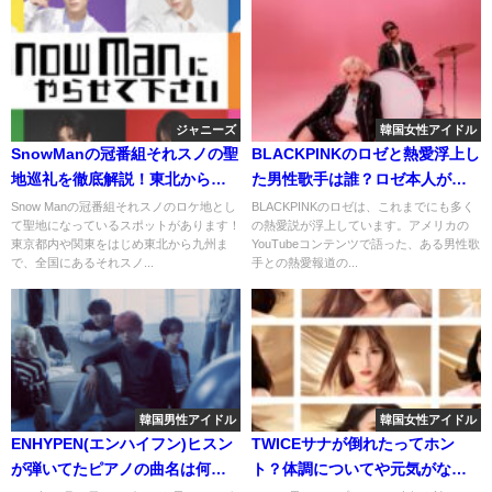
ジャニーズ
韓国女性アイドル
SnowManの冠番組それスノの聖
BLACKPINKのロゼと熱愛浮上し
地巡礼を徹底解説！東北から九
た男性歌手は誰？ロゼ本人が語
州まで全国各地に！
った真相とは？
Snow Manの冠番組それスノのロケ地とし
BLACKPINKのロゼは、これまでにも多く
て聖地になっているスポットがあります！
の熱愛説が浮上しています。アメリカの
東京都内や関東をはじめ東北から九州ま
YouTubeコンテンツで語った、ある男性歌
で、全国にあるそれスノ...
手との熱愛報道の...
韓国男性アイドル
韓国女性アイドル
ENHYPEN(エンハイフン)ヒスン
TWICEサナが倒れたってホン
が弾いてたピアノの曲名は何？
ト？体調についてや元気がない