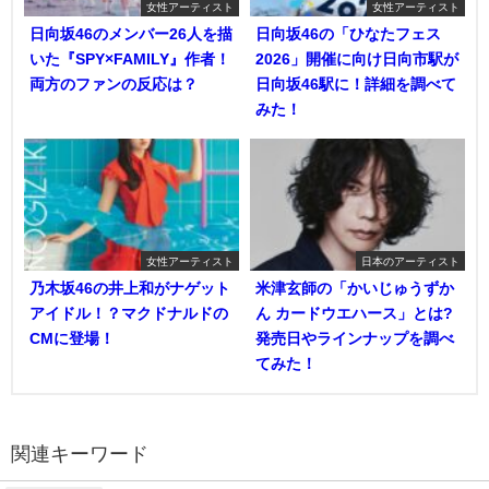
女性アーティスト
女性アーティスト
日向坂46のメンバー26人を描
日向坂46の「ひなたフェス
いた『SPY×FAMILY』作者！
2026」開催に向け日向市駅が
両方のファンの反応は？
日向坂46駅に！詳細を調べて
みた！
女性アーティスト
日本のアーティスト
乃木坂46の井上和がナゲット
米津玄師の「かいじゅうずか
アイドル！？マクドナルドの
ん カードウエハース」とは?
CMに登場！
発売日やラインナップを調べ
てみた！
関連キーワード