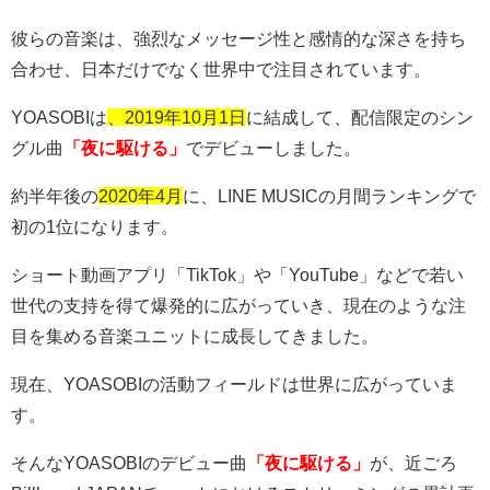
彼らの音楽は、強烈なメッセージ性と感情的な深さを持ち
合わせ、日本だけでなく世界中で注目されています。
YOASOBI
は
、2019年10月1日
に結成して、配信限定のシン
グル曲
「夜に駆ける」
でデビューしました。
約半年後の
2020年4月
に、
LINE MUSIC
の月間ランキングで
初の
1
位になります。
ショート動画アプリ「
TikTok
」や「
YouTube
」などで若い
世代の支持を得て爆発的に広がっていき、現在のような注
目を集める音楽ユニットに成長してきました。
現在、
YOASOBI
の活動フィールドは世界に広がっていま
す。
そんな
YOASOBI
のデビュー曲
「夜に駆ける」
が、近ごろ