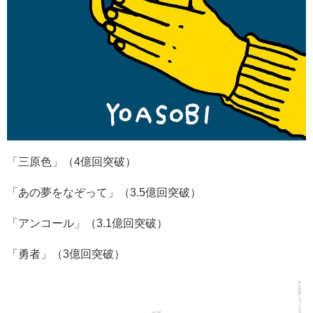
「三原色」（
4
億回突破）
「あの夢をなぞって」（
3.5
億回突破）
「アンコール」（
3.1
億回突破）
「勇者」（
3
億回突破）