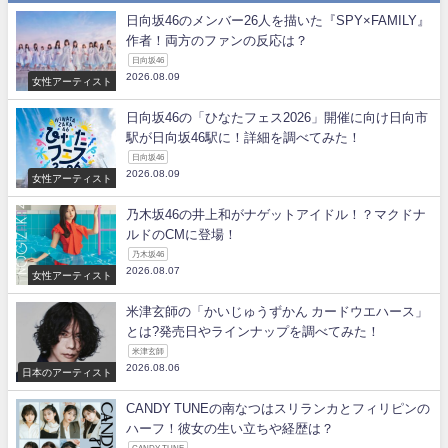
日向坂46のメンバー26人を描いた『SPY×FAMILY』
作者！両方のファンの反応は？
日向坂46
2026.08.09
女性アーティスト
日向坂46の「ひなたフェス2026」開催に向け日向市
駅が日向坂46駅に！詳細を調べてみた！
日向坂46
2026.08.09
女性アーティスト
乃木坂46の井上和がナゲットアイドル！？マクドナ
ルドのCMに登場！
乃木坂46
2026.08.07
女性アーティスト
米津玄師の「かいじゅうずかん カードウエハース」
とは?発売日やラインナップを調べてみた！
米津玄師
2026.08.06
日本のアーティスト
CANDY TUNEの南なつはスリランカとフィリピンの
ハーフ！彼女の生い立ちや経歴は？
CANDY TUNE