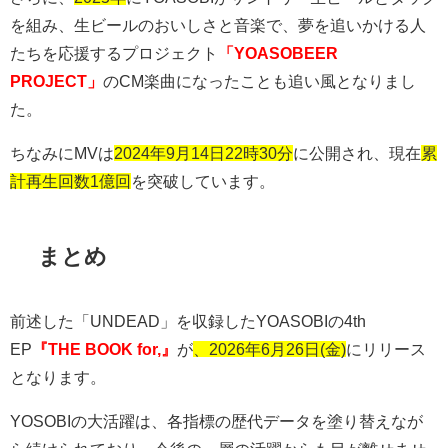
を組み、生ビールのおいしさと音楽で、夢を追いかける人
たちを応援するプロジェクト
「YOASOBEER
PROJECT」
の
CM
楽曲になったことも追い風となりまし
た。
ちなみに
MV
は
2024年9月14日22時30分
に公開され、現在
累
計再生回数1億回
を突破しています。
まとめ
前述した「
UNDEAD
」を収録した
YOASOBI
の
4th
EP
『THE BOOK for,』
が
、2026年6月26日(金)
にリリース
となります。
YOSOBI
の大活躍は、各指標の歴代データを塗り替えなが