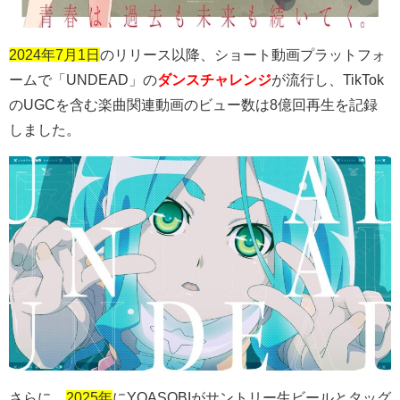
2024年7月1日
のリリース以降、ショート動画プラットフォ
ームで「
UNDEAD
」の
ダンスチャレンジ
が流行し、
TikTok
の
UGC
を含む楽曲関連動画のビュー数は
8
億回再生を記録
しました。
さらに、
2025年
に
YOASOBI
がサントリー生ビールとタッグ