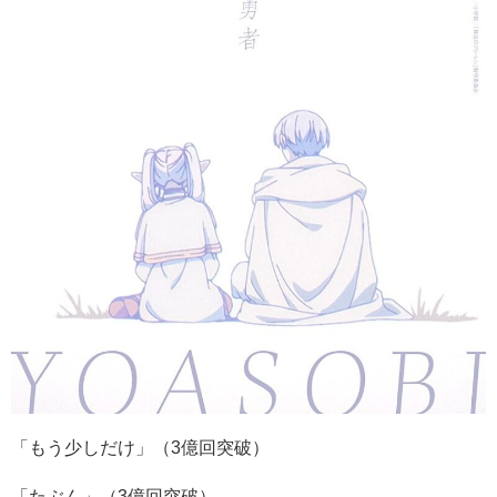
「もう少しだけ」（
3
億回突破）
「たぶん」（
3
億回突破）