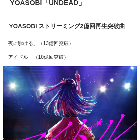
YOASOBI「UNDEAD」
YOASOBI ストリーミング
2
億回再生突破曲
「夜に駆ける」（
13
億回突破）
「アイドル」（
10
億回突破）