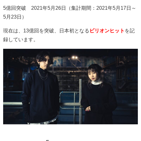
5
億回突破
2021
年
5
月
26
日（集計期間：
2021
年
5
月
17
日～
5
月
23
日）
現在は、13億回を突破、日本初となる
ビリオンヒット
を記
録しています。