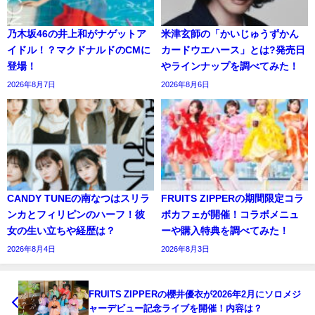
乃木坂46の井上和がナゲットア
米津玄師の「かいじゅうずかん
イドル！？マクドナルドのCMに
カードウエハース」とは?発売日
登場！
やラインナップを調べてみた！
2026年8月7日
2026年8月6日
CANDY TUNEの南なつはスリラ
FRUITS ZIPPERの期間限定コラ
ンカとフィリピンのハーフ！彼
ボカフェが開催！コラボメニュ
女の生い立ちや経歴は？
ーや購入特典を調べてみた！
2026年8月4日
2026年8月3日
FRUITS ZIPPERの櫻井優衣が2026年2月にソロメジ
ャーデビュー記念ライブを開催！内容は？