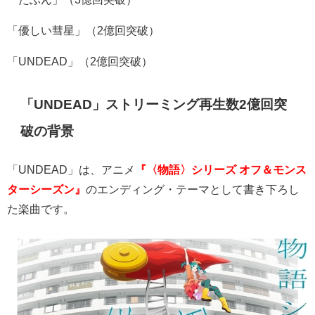
「優しい彗星」（
2
億回突破）
「
UNDEAD
」（
2
億回突破）
「UNDEAD」ストリーミング再生数2億回突
破の背景
「
UNDEAD
」は、アニメ
『〈物語〉シリーズ オフ＆モンス
ターシーズン』
のエンディング・テーマとして書き下ろし
た楽曲です。