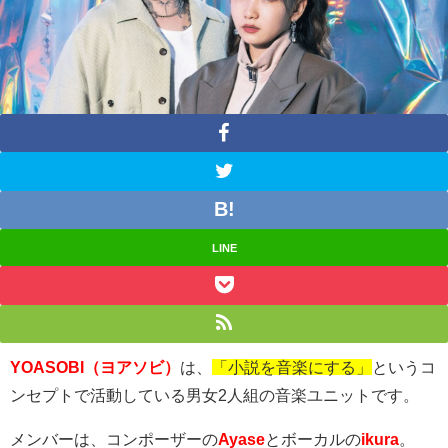
LINE
YOASOBI（ヨアソビ）
は、
「小説を音楽にする」
というコ
ンセプトで活動している男女
2
人組の音楽ユニットです。
メンバーは、コンポーザーの
Ayase
とボーカルの
ikura
。