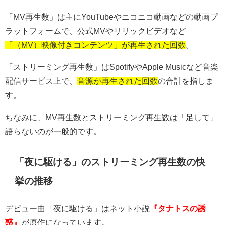
「
MV
再生数」は主に
YouTube
やニコニコ動画などの動画プ
ラットフォームで、公式
MV
やリリックビデオなど
「（MV）映像付きコンテンツ」が再生された回数
。
「ストリーミング再生数」は
Spotify
や
Apple Music
など音楽
配信サービス上で、
音源が再生された回数
の合計を指しま
す。
ちなみに、
MV
再生数とストリーミング再生数は「足して」
語らないのが一般的です。
「夜に駆ける」のストリーミング再生数の快
挙の推移
デビュー曲「夜に駆ける」はネット小説
『タナトスの誘
惑』
が原作になっています。