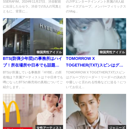
SSERAFIM。2024年11月27日、渋谷駅前
のJYPエンターテインメント所属の8人組
に出没したルセラ。渋谷での5人の写真と
ボーイズグループ。メンバーフィリックス
ともに、背景に...
のVlog...
韓国男性アイドル
韓国男性アイドル
BTS(防弾少年団)の事務所はハイ
TOMORROW X
ブ！所在場所や日本でも話題に
TOGETHER(TXT)スビンはグル
なった株についてなどお教えし
ープのリーダー！リーダーの決
BTSが所属している事務所「HYBE」の所
TOMORROW X TOGETHER(TXT)スビン
在地は？所属アーティストは？や日本でも
はグループのリーダー！リーダーの決め方
ます！
め方や優しいと言われる性格な
噂になったBTSの株売却の真相についてご
や優しいと言われる性格などに迫る！につ
どに迫る！
紹介します。...
いてお伝え...
女性アーティスト
ジャニーズ