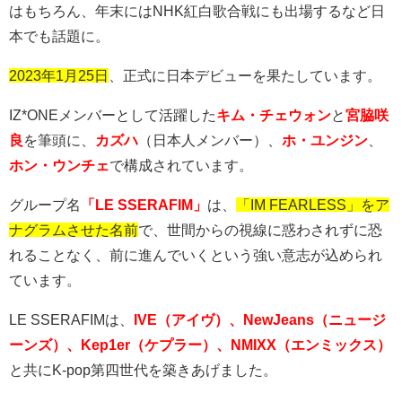
はもちろん、年末には
NHK
紅白歌合戦にも出場するなど日
本でも話題に。
2023年1月25日
、正式に日本デビューを果たしています。
IZ*ONEメンバーとして活躍した
キム・チェウォン
と
宮脇咲
良
を筆頭に、
カズハ
（日本人メンバー）、
ホ・ユンジン
、
ホン・ウンチェ
で構成されています。
グループ名
「LE SSERAFIM」
は、
「IM FEARLESS」をア
ナグラムさせた名前
で、世間からの視線に惑わされずに恐
れることなく、前に進んでいくという強い意志が込められ
ています。
LE SSERAFIMは、
IVE（アイヴ）
、NewJeans（ニュージ
ーンズ）、Kep1er（ケプラー）、NMIXX（エンミックス）
と共にK-pop第四世代を築きあげました。