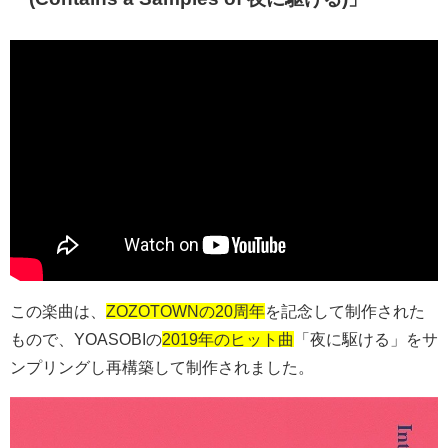
この楽曲は、
ZOZOTOWNの20周年
を記念して制作された
もので、
YOASOBI
の
2019年のヒット曲
「夜に駆ける」をサ
ンプリングし再構築して制作されました。