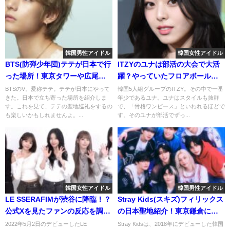
韓国男性アイドル
韓国女性アイドル
BTS(防弾少年団)テテが日本で行
ITZYのユナは部活の大会で大活
った場所！東京タワーや広尾の
躍？やっていたフロアボールっ
油そばで食べたものも詳しく！
てどんなスポーツ？
BTSのV。愛称テテ。テテが日本にやって
韓国5人組グループのITZY。その中で一番
きた。日本で立ち寄った場所を紹介しま
年少であるユナ。ユナはスタイルも抜群
す。これを見て、テテの聖地巡礼をするの
で、「骨格ワンピース」といわれるほどで
も楽しいかもしれませんよ。...
す。そのユナが部活でずっ...
韓国女性アイドル
韓国男性アイドル
LE SSERAFIMが渋谷に降臨！？
Stray Kids(スキズ)フィリックス
公式Xを見たファンの反応を調べ
の日本聖地紹介！東京鎌倉に大
てみた！
阪と東に西に沢山発見！
2022年5月2日のデビューしたLE
Stray Kidsは、2018年にデビューした韓国