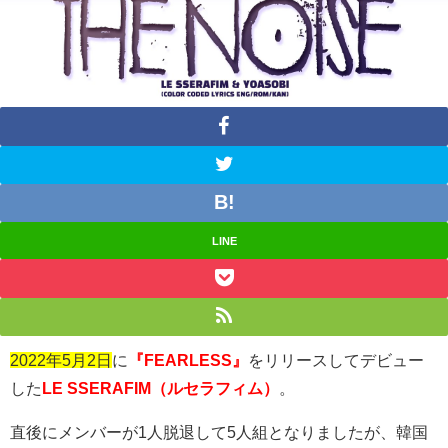
LINE
2022年5月2日
に
『FEARLESS』
をリリースしてデビュー
した
LE SSERAFIM（ルセラフィム）
。
直後にメンバーが
1
人脱退して
5
人組となりましたが、韓国