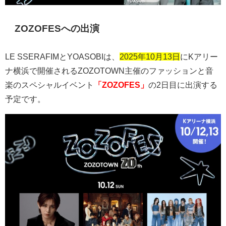
ZOZOFESへの出演
LE SSERAFIM
と
YOASOBI
は、
2025年10月13日
に
K
アリー
ナ横浜で開催される
ZOZOTOWN
主催のファッションと音
楽のスペシャルイベント
「ZOZOFES」
の
2
日目に出演する
予定です。