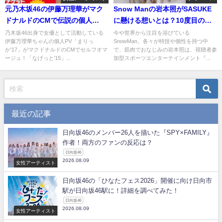
元乃木坂46の伊藤万理華がマク
Snow Manの岩本照がSASUKE
ドナルドのCMで伝説の個人
に懸ける想いとは？10度目の挑
PV「まりっか'17」をセルフオマ
戦の結果はどうだった？
乃木坂46出身で女優として活動している
今や世界から注目を浴びている
伊藤万理華ちゃんの個人PV「まりっ
SnowMan。各々が特技や個性を持つ中
ージュ！ファンの反応は？
か'17」がマクドナルドのCMでセルフオマ
で、筋肉でおなじみの岩本照は、視聴者参
ージュ！「なげっと'15」...
加型スポーツエンターテインメント『...
最近の記事
日向坂46のメンバー26人を描いた『SPY×FAMILY』
作者！両方のファンの反応は？
日向坂46
2026.08.09
女性アーティスト
日向坂46の「ひなたフェス2026」開催に向け日向市
駅が日向坂46駅に！詳細を調べてみた！
日向坂46
2026.08.09
女性アーティスト