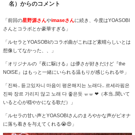
名）からのコメント
「前回の
星野源さん
や
imaseさん
に続き、今度は
YOASOBI
さんとコラボとか豪華すぎる」
「ルセラと
YOASOBI
のコラボ曲がこれほど素晴らしいとは
想像してなかった、、」
「オリジナルの『夜に駆ける』は儚さが好きだけど『
the
NOISE』
はもっと一緒にいられる温もりが感じられる🫶」
「진짜
..
듣고있자니 마음이 평온해지는 노래다
..
르세라핌은
진짜 장르 가리지 않고 노래 다 좋은듯 ㅠㅠ ❤（本当
..
聞いて
いると心が穏やかになる歌だ）」
「ルセラの甘い声と
YOASOBI
さんのまろやかな声がピオナ
に落ち着きを与えてくれる😭😍」