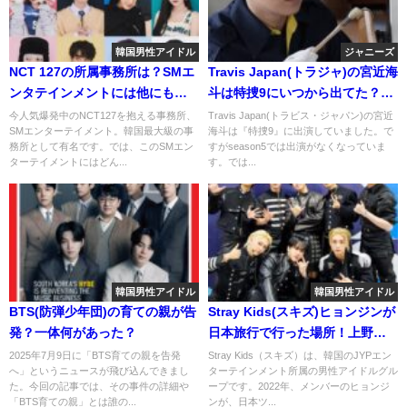
韓国男性アイドル
ジャニーズ
NCT 127の所属事務所は？SMエ
Travis Japan(トラジャ)の宮近海
ンタテインメントには他にも有
斗は特捜9にいつから出てた？一
名アーティストがいる！？
時降板したのはアメリカ留学が
今人気爆発中のNCT127を抱える事務所、
Travis Japan(トラビス・ジャパン)の宮近
SMエンターテイメント。韓国最大級の事
海斗は『特捜9』に出演していました。で
影響？
務所として有名です。では、このSMエン
すがseason5では出演がなくなっていま
ターテイメントにはどん...
す。では...
韓国男性アイドル
韓国男性アイドル
BTS(防弾少年団)の育ての親が告
Stray Kids(スキズ)ヒョンジンが
発？一体何があった？
日本旅行で行った場所！上野や
新宿御苑や美術館など回った順
2025年7月9日に「BTS育ての親を告発
Stray Kids（スキズ）は、韓国のJYPエン
へ」というニュースが飛び込んできまし
ターテインメント所属の男性アイドルグル
を紹介！
た。今回の記事では、その事件の詳細や
ープです。2022年、メンバーのヒョンジ
「BTS育ての親」とは誰の...
ンが、日本ツ...