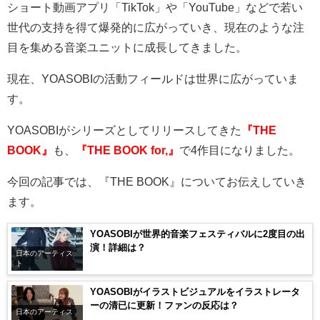
ショート動画アプリ「
TikTok
」や「
YouTube
」などで若い
世代の支持を得て爆発的に広がっていき、現在のような注
目を集める音楽ユニットに成長してきました。
現在、
YOASOBI
の活動フィールドは世界に広がっていま
す。
YOASOBIがシリーズとしてリリースしてきた
『THE
BOOK』
も、
『THE BOOK for,』
で
4
作目になりました。
今回の記事では、『THE BOOK』についてお伝えしていき
ます。
YOASOBIが世界的音楽フェスティバルに2度目の出
演！詳細は？
日本のアーティス
ト
YOASOBIがイラストビジュアルをイラストレータ
ーの清已に更新！ファンの反応は？
日本のアーティス