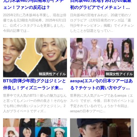
元乃木坂46の与田祐希がイメチ
日向坂46の宮地すみれが20歳最
ェン！ファンの反応は？
初のグラビアでイメチェン！ど
んなグラビア？
2025年2月に乃木坂46を卒業し、現在は俳
日向坂46の宮地すみれが、20歳で初のソ
優である元3期生与田祐希。2025年6月1日
ログラビア（2月5日発売のマンガ誌「週
に、公式インスタグラムを更新しました。
刊少年チャンピオン」掲載）でイメチェン
今回の記事では...
したことが話題となってい...
韓国男性アイドル
韓国女性アイドル
BTS(防弾少年団)グクはジミンと
aespa(エスパ)の日本ツアーはあ
仲良し！ディズニーランド来園
る？チケットの買い方やグッズ
やマニラ事件の情報も！
についても紹介！
世界中で大人気のBTS！彼らの魅力はなん
世界的に大人気グループであるaespa（エ
と言ってもメンバーの仲の良さ！そのなか
スパ）ですが、今後、日本でのイベントは
でも特に仲の良いジョングクとジミン。2
予定されているのでしょうか？今回は、
人がプライベートでディズ...
aespaの日本ツアーに...