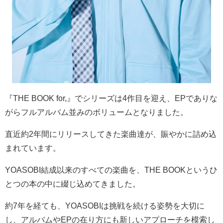
『
THE BOOK for,
』でシリーズは
4
作目を迎え、
EP
でありな
がらフルアルバム並みのボリュームとなりました。
直近約
2
年間にリリースしてきた楽曲達が、賑やかに詰め込
まれています。
YOASOBI
結成以来のすべての楽曲を、
THE BOOK
というひ
とつの本の中に綴じ込めてきました。
約
7
年を経ても、
YOASOBI
は挑戦を続ける姿勢を大切に
し、アルバムや
EP
の在り方にも新しいアプローチを模索し