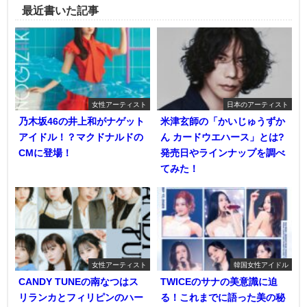
最近書いた記事
女性アーティスト
日本のアーティスト
乃木坂46の井上和がナゲット
米津玄師の「かいじゅうずか
アイドル！？マクドナルドの
ん カードウエハース」とは?
CMに登場！
発売日やラインナップを調べ
てみた！
女性アーティスト
韓国女性アイドル
CANDY TUNEの南なつはス
TWICEのサナの美意識に迫
リランカとフィリピンのハー
る！これまでに語った美の秘