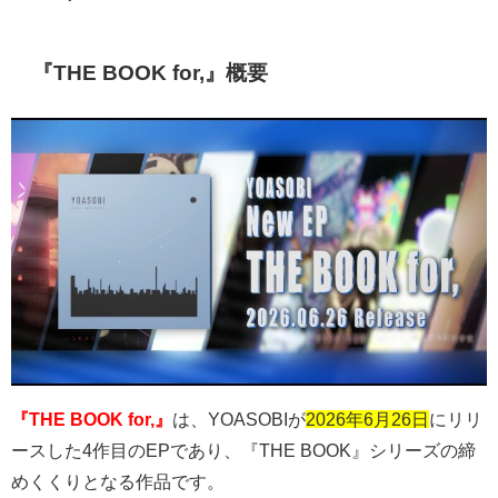
『THE BOOK for,』概要
『THE BOOK for,』
は、
YOASOBI
が
2026年6月26日
にリリ
ースした
4
作目の
EP
であり、『
THE BOOK
』シリーズの締
めくくりとなる作品です。