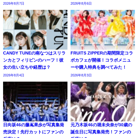
2026年8月7日
2026年8月6日
CANDY TUNEの南なつはスリラ
FRUITS ZIPPERの期間限定コラ
ンカとフィリピンのハーフ！彼
ボカフェが開催！コラボメニュ
女の生い立ちや経歴は？
ーや購入特典を調べてみた！
2026年8月4日
2026年8月3日
日向坂46の藤嶌果歩が写真集発
元乃木坂46の堀未央奈が30歳の
売決定！先行カットにファンの
誕生日に写真集発売！ファンの