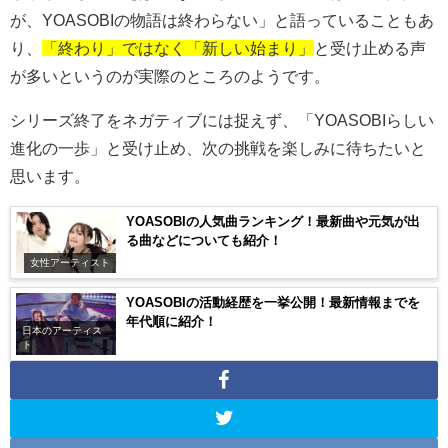
が、
YOASOBI
の物語は終わらない」と語っていることもあ
り、
「終わり」ではなく「新しい始まり」
と受け止める声
が多いというのが実際のところのようです。
シリーズ終了をネガティブには捉えず、「
YOASOBI
らしい
進化の一歩」と受け止め、次の挑戦を楽しみに待ちたいと
思います。
YOASOBIの人気曲ランキング！最新曲や元気が出
る曲などについても紹介！
女性アーティスト
YOASOBIの活動経歴を一挙公開！最新情報までを
年代順に紹介！
日本のアーティス
ト