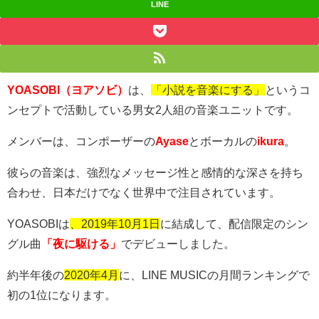
LINE
YOASOBI（ヨアソビ）
は、
「小説を音楽にする」
というコ
ンセプトで活動している男女
2
人組の音楽ユニットです。
メンバーは、コンポーザーの
Ayase
とボーカルの
ikura
。
彼らの音楽は、強烈なメッセージ性と感情的な深さを持ち
合わせ、日本だけでなく世界中で注目されています。
YOASOBI
は
、2019年10月1日
に結成して、配信限定のシン
グル曲
「夜に駆ける」
でデビューしました。
約半年後の
2020年4月
に、
LINE MUSIC
の月間ランキングで
初の
1
位になります。