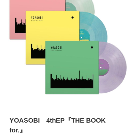
YOASOBI
4thEP
『
THE BOOK
for,
』